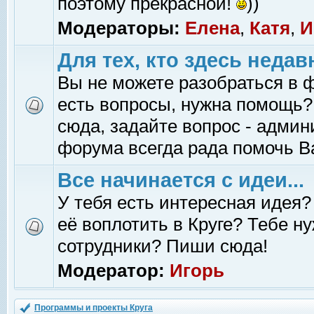
поэтому прекрасной!
))
Модераторы:
Елена
,
Катя
,
И
Для тех, кто здесь недав
Вы не можете разобраться в 
есть вопросы, нужна помощь?
сюда, задайте вопрос - адми
форума всегда рада помочь В
Все начинается с идеи...
У тебя есть интересная идея?
её воплотить в Круге? Тебе н
сотрудники? Пиши сюда!
Модератор:
Игорь
Программы и проекты Круга