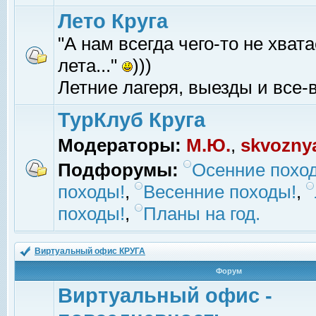
Лето Круга
"А нам всегда чего-то не хвата
лета..."
)))
Летние лагеря, выезды и все-в
ТурКлуб Круга
Модераторы:
М.Ю.
,
skvozny
Подфорумы:
Осенние похо
походы!
,
Весенние походы!
,
походы!
,
Планы на год.
Виртуальный офис КРУГА
Форум
Виртуальный офис -