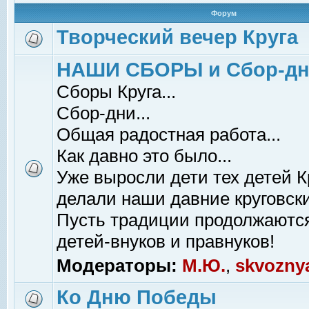
Форум
Творческий вечер Круга
НАШИ СБОРЫ и Сбор-д
Сборы Круга...
Сбор-дни...
Общая радостная работа...
Как давно это было...
Уже выросли дети тех детей К
делали наши давние круговски
Пусть традиции продолжаютс
детей-внуков и правнуков!
Модераторы:
М.Ю.
,
skvozny
Ко Дню Победы