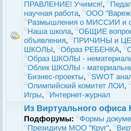
ПРАВЛЕНИЕ! Учимся!
,
Педаг
научная работа
,
ООО "Вареж
Размышления о МИССИИ и с
Наша школа
,
ОБЩИЕ вопро
объявления
,
ПРИЧИНЫ и ЦЕ
ШКОЛЫ
,
Образ РЕБЕНКА
,
Образ ШКОЛЫ - нематериаль
Облик ШКОЛЫ - материальны
Бизнес-проекты
,
SWOT ана
Олимпийский комитет ЛОИ
,
Игры
,
Интернет-журнал
Из Виртуального офиса 
Подфорумы:
Формы докуме
Президиум МОО "Круг"
,
Вир