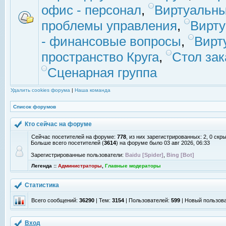
офис - персонал
,
Виртуальны
проблемы управления
,
Вирт
- финансовые вопросы
,
Вирт
пространство Круга
,
Стол зак
Сценарная группа
Удалить cookies форума
|
Наша команда
Список форумов
Кто сейчас на форуме
Сейчас посетителей на форуме:
778
, из них зарегистрированных: 2, 0 скр
Больше всего посетителей (
3614
) на форуме было 03 авг 2026, 06:33
Зарегистрированные пользователи:
Baidu [Spider]
,
Bing [Bot]
Легенда ::
Администраторы
,
Главные модераторы
Статистика
Всего сообщений:
36290
| Тем:
3154
| Пользователей:
599
| Новый пользов
Вход