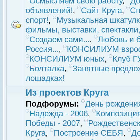
Осмысляем свою работу
,
До
объявлений!
,
Сайт Круга
,
Сп
спорт!
,
Музыкальная шкатулк
фильмы, выставки, спектакли, 
Создаем сами...
,
Любовь и б
Россия...
,
КОНСИЛИУМ взро
КОНСИЛИУМ юных
,
Клуб 
Болталка
,
Занятные предло
лошадках!
Из проектов Круга
Подфорумы:
День рождени
Надежда - 2006
,
Композиция
Победы - 2007
,
Рождественск
Круга
,
Построение СЕБЯ
,
До