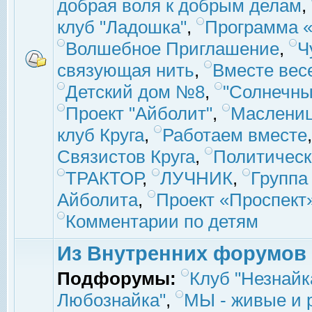
добрая воля к добрым делам
,
клуб "Ладошка"
,
Программа «
Волшебное Приглашение
,
Ч
связующая нить
,
Вместе вес
Детский дом №8
,
"Солнечны
Проект "Айболит"
,
Маслени
клуб Круга
,
Работаем вместе
Связистов Круга
,
Политическ
ТРАКТОР
,
ЛУЧНИК
,
Группа
Айболита
,
Проект «Проспект
Комментарии по детям
Из Внутренних форумов
Подфорумы:
Клуб "Незнайк
Любознайка"
,
МЫ - живые и р