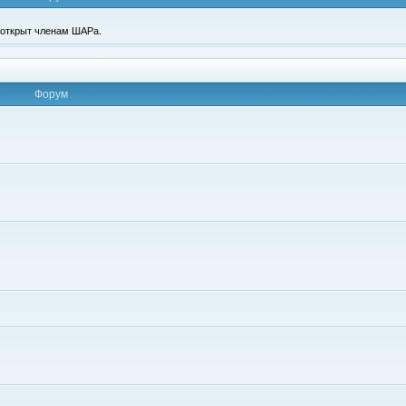
п открыт членам ШАРа.
Форум