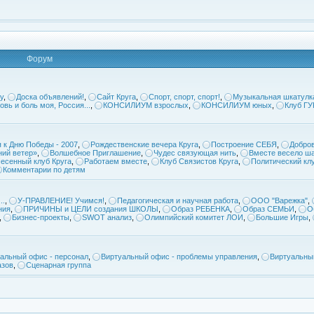
Форум
у
,
Доска объявлений!
,
Сайт Круга
,
Спорт, спорт, спорт!
,
Музыкальная шкатулк
овь и боль моя, Россия...
,
КОНСИЛИУМ взрослых
,
КОНСИЛИУМ юных
,
Клуб Г
 к Дню Победы - 2007
,
Рождественские вечера Круга
,
Построение СЕБЯ
,
Добров
ий ветер»
,
Волшебное Приглашение
,
Чудес связующая нить
,
Вместе весело ша
есенный клуб Круга
,
Работаем вместе
,
Клуб Связистов Круга
,
Политический кл
Комментарии по детям
..
,
У-ПРАВЛЕНИЕ! Учимся!
,
Педагогическая и научная работа
,
ООО "Варежка"
,
ния
,
ПРИЧИНЫ и ЦЕЛИ создания ШКОЛЫ
,
Образ РЕБЕНКА
,
Образ СЕМЬИ
,
О
,
Бизнес-проекты
,
SWOT анализ
,
Олимпийский комитет ЛОИ
,
Большие Игры
,
альный офис - персонал
,
Виртуальный офис - проблемы управления
,
Виртуальны
азов
,
Сценарная группа