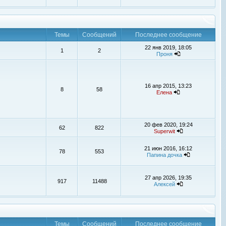
Темы
Сообщений
Последнее сообщение
22 янв 2019, 18:05
1
2
Проня
16 апр 2015, 13:23
8
58
Елена
20 фев 2020, 19:24
62
822
Superwit
21 июн 2016, 16:12
78
553
Папина дочка
27 апр 2026, 19:35
917
11488
Алексей
Темы
Сообщений
Последнее сообщение