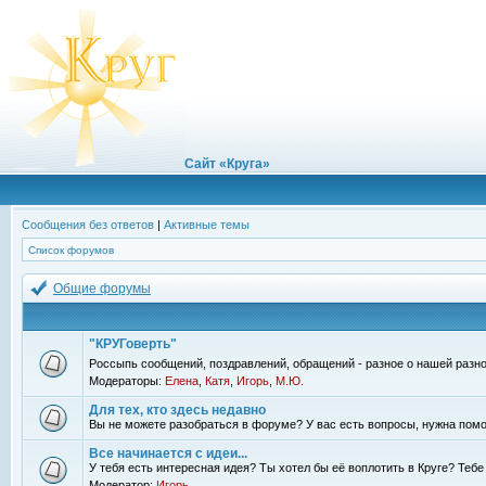
Сайт «Круга»
Сообщения без ответов
|
Активные темы
Список форумов
Общие форумы
"КРУГоверть"
Россыпь сообщений, поздравлений, обращений - разное о нашей разно
Модераторы:
Елена
,
Катя
,
Игорь
,
М.Ю.
Для тех, кто здесь недавно
Вы не можете разобраться в форуме? У вас есть вопросы, нужна помо
Все начинается с идеи...
У тебя есть интересная идея? Ты хотел бы её воплотить в Круге? Теб
Модератор:
Игорь