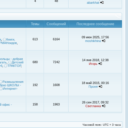
4
48
abarkhat
Темы
Сообщений
Последнее сообщение
09 июн 2025, 17:56
613
6164
а
,
Книги,
moshikhina
УРМАНоидов
,
ольцы - добрая
14 янв 2018, 12:38
680
7242
гать
,
Детский
Игорь
уб
,
ТРАКТОР
,
Размышления
18 май 2015, 00:16
192
1608
браз ШКОЛЫ -
Проня
Интернет-
26 сен 2017, 09:32
158
1963
й офис -
Светланка
Часовой пояс: UTC + 3 часа