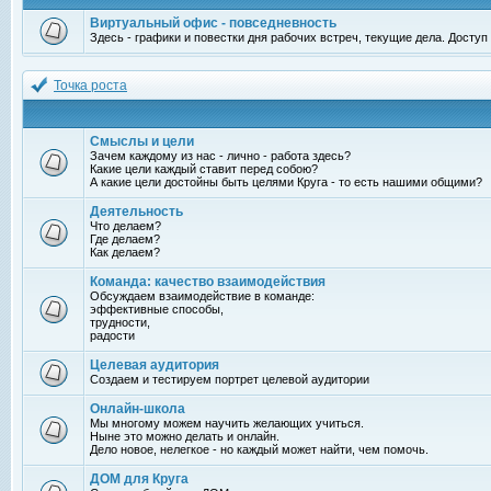
Виртуальный офис - повседневность
Здесь - графики и повестки дня рабочих встреч, текущие дела. Досту
Точка роста
Смыслы и цели
Зачем каждому из нас - лично - работа здесь?
Какие цели каждый ставит перед собою?
А какие цели достойны быть целями Круга - то есть нашими общими?
Деятельность
Что делаем?
Где делаем?
Как делаем?
Команда: качество взаимодействия
Обсуждаем взаимодействие в команде:
эффективные способы,
трудности,
радости
Целевая аудитория
Создаем и тестируем портрет целевой аудитории
Онлайн-школа
Мы многому можем научить желающих учиться.
Ныне это можно делать и онлайн.
Дело новое, нелегкое - но каждый может найти, чем помочь.
ДОМ для Круга