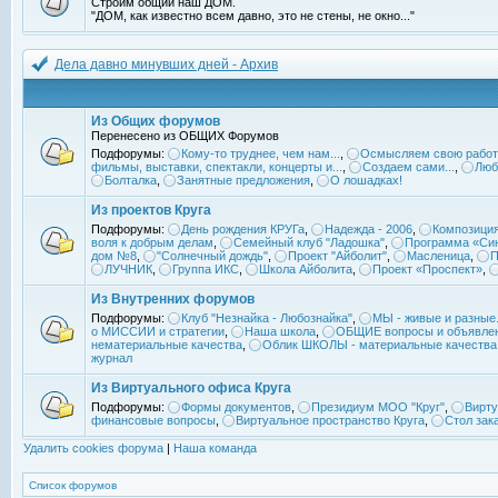
Строим общий наш ДОМ.
"ДОМ, как известно всем давно, это не стены, не окно..."
Дела давно минувших дней - Архив
Из Общих форумов
Перенесено из ОБЩИХ Форумов
Подфорумы:
Кому-то труднее, чем нам...
,
Осмысляем свою работ
фильмы, выставки, спектакли, концерты и...
,
Создаем сами...
,
Люб
Болталка
,
Занятные предложения
,
О лошадках!
Из проектов Круга
Подфорумы:
День рождения КРУГа
,
Надежда - 2006
,
Композиция
воля к добрым делам
,
Семейный клуб "Ладошка"
,
Программа «Син
дом №8
,
"Солнечный дождь"
,
Проект "Айболит"
,
Масленица
,
П
ЛУЧНИК
,
Группа ИКС
,
Школа Айболита
,
Проект «Проспект»
,
Из Внутренних форумов
Подфорумы:
Клуб "Незнайка - Любознайка"
,
МЫ - живые и разные.
о МИССИИ и стратегии
,
Наша школа
,
ОБЩИЕ вопросы и объявле
нематериальные качества
,
Облик ШКОЛЫ - материальные качества
журнал
Из Виртуального офиса Круга
Подфорумы:
Формы документов
,
Президиум МОО "Круг"
,
Вирту
финансовые вопросы
,
Виртуальное пространство Круга
,
Стол зак
Удалить cookies форума
|
Наша команда
Список форумов