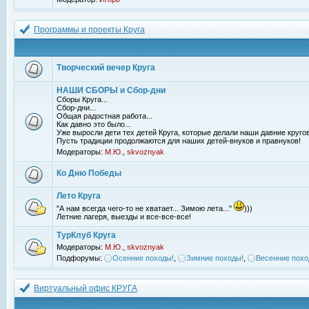
Программы и проекты Круга
Творческий вечер Круга
НАШИ СБОРЫ и Сбор-дни
Сборы Круга...
Сбор-дни...
Общая радостная работа...
Как давно это было...
Уже выросли дети тех детей Круга, которые делали наши давние кругов
Пусть традиции продолжаются для наших детей-внуков и правнуков!
Модераторы:
М.Ю.
,
skvoznyak
Ко Дню Победы
Лето Круга
"А нам всегда чего-то не хватает... Зимою лета..."
)))
Летние лагеря, выезды и все-все-все!
ТурКлуб Круга
Модераторы:
М.Ю.
,
skvoznyak
Подфорумы:
Осенние походы!
,
Зимние походы!
,
Весенние похо
Виртуальный офис КРУГА