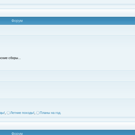
Форум
ские сборы...
ды!
,
Летние походы!
,
Планы на год.
Форум