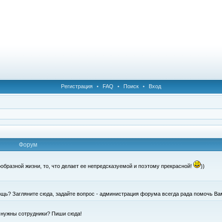
Регистрация
•
FAQ
•
Поиск
•
Вход
Форум
образной жизни, то, что делает ее непредсказуемой и поэтому прекрасной!
))
щь? Загляните сюда, задайте вопрос - администрация форума всегда рада помочь Ва
е нужны сотрудники? Пиши сюда!