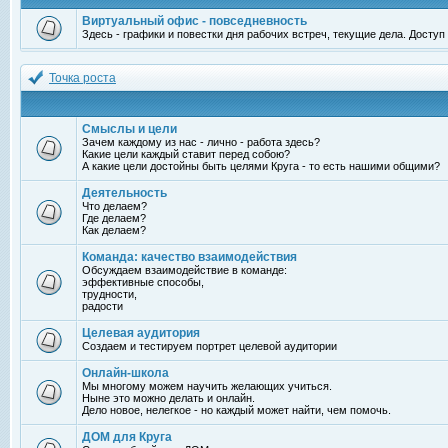
Виртуальный офис - повседневность
Здесь - графики и повестки дня рабочих встреч, текущие дела. Досту
Точка роста
Смыслы и цели
Зачем каждому из нас - лично - работа здесь?
Какие цели каждый ставит перед собою?
А какие цели достойны быть целями Круга - то есть нашими общими?
Деятельность
Что делаем?
Где делаем?
Как делаем?
Команда: качество взаимодействия
Обсуждаем взаимодействие в команде:
эффективные способы,
трудности,
радости
Целевая аудитория
Создаем и тестируем портрет целевой аудитории
Онлайн-школа
Мы многому можем научить желающих учиться.
Ныне это можно делать и онлайн.
Дело новое, нелегкое - но каждый может найти, чем помочь.
ДОМ для Круга