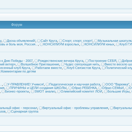
Форум
у
,
Доска объявлений!
,
Сайт Круга
,
Спорт, спорт, спорт!
,
Музыкальная шкатулк
овь и боль моя, Россия...
,
КОНСИЛИУМ взрослых
,
КОНСИЛИУМ юных
,
Клуб Г
 к Дню Победы - 2007
,
Рождественские вечера Круга
,
Построение СЕБЯ
,
Добров
ий ветер»
,
Волшебное Приглашение
,
Чудес связующая нить
,
Вместе весело ша
есенный клуб Круга
,
Работаем вместе
,
Клуб Связистов Круга
,
Политический кл
Комментарии по детям
..
,
У-ПРАВЛЕНИЕ! Учимся!
,
Педагогическая и научная работа
,
ООО "Варежка"
,
ния
,
ПРИЧИНЫ и ЦЕЛИ создания ШКОЛЫ
,
Образ РЕБЕНКА
,
Образ СЕМЬИ
,
О
,
Бизнес-проекты
,
SWOT анализ
,
Олимпийский комитет ЛОИ
,
Большие Игры
,
альный офис - персонал
,
Виртуальный офис - проблемы управления
,
Виртуальны
азов
,
Сценарная группа