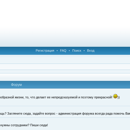
Регистрация
•
FAQ
•
Поиск
•
Вход
Форум
образной жизни, то, что делает ее непредсказуемой и поэтому прекрасной!
))
щь? Загляните сюда, задайте вопрос - администрация форума всегда рада помочь Ва
е нужны сотрудники? Пиши сюда!