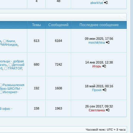
4
48
abarkhat
Темы
Сообщений
Последнее сообщение
09 июн 2025, 17:56
613
6164
а
,
Книги,
moshikhina
УРМАНоидов
,
ольцы - добрая
14 янв 2018, 12:38
680
7242
гать
,
Детский
Игорь
уб
,
ТРАКТОР
,
Размышления
18 май 2015, 00:16
192
1608
браз ШКОЛЫ -
Проня
Интернет-
26 сен 2017, 09:32
158
1963
й офис -
Светланка
Часовой пояс: UTC + 3 часа