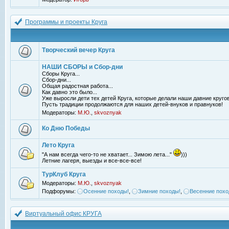
Программы и проекты Круга
Творческий вечер Круга
НАШИ СБОРЫ и Сбор-дни
Сборы Круга...
Сбор-дни...
Общая радостная работа...
Как давно это было...
Уже выросли дети тех детей Круга, которые делали наши давние кругов
Пусть традиции продолжаются для наших детей-внуков и правнуков!
Модераторы:
М.Ю.
,
skvoznyak
Ко Дню Победы
Лето Круга
"А нам всегда чего-то не хватает... Зимою лета..."
)))
Летние лагеря, выезды и все-все-все!
ТурКлуб Круга
Модераторы:
М.Ю.
,
skvoznyak
Подфорумы:
Осенние походы!
,
Зимние походы!
,
Весенние похо
Виртуальный офис КРУГА