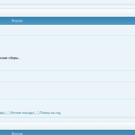
Форум
ские сборы...
ды!
,
Летние походы!
,
Планы на год.
Форум