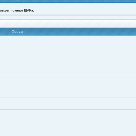
п открыт членам ШАРа.
Форум