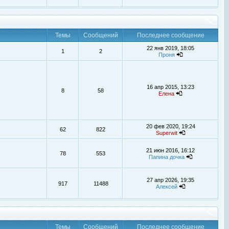
Темы
Сообщений
Последнее сообщение
22 янв 2019, 18:05
1
2
Проня
16 апр 2015, 13:23
8
58
Елена
20 фев 2020, 19:24
62
822
Superwit
21 июн 2016, 16:12
78
553
Папина дочка
27 апр 2026, 19:35
917
11488
Алексей
Темы
Сообщений
Последнее сообщение