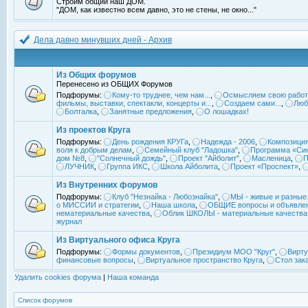
Строим общий наш ДОМ.
"ДОМ, как известно всем давно, это не стены, не окно..."
Дела давно минувших дней - Архив
Из Общих форумов
Перенесено из ОБЩИХ Форумов
Подфорумы:
Кому-то труднее, чем нам...
,
Осмысляем свою работ
фильмы, выставки, спектакли, концерты и...
,
Создаем сами...
,
Люб
Болталка
,
Занятные предложения
,
О лошадках!
Из проектов Круга
Подфорумы:
День рождения КРУГа
,
Надежда - 2006
,
Композиция
воля к добрым делам
,
Семейный клуб "Ладошка"
,
Программа «Син
дом №8
,
"Солнечный дождь"
,
Проект "Айболит"
,
Масленица
,
П
ЛУЧНИК
,
Группа ИКС
,
Школа Айболита
,
Проект «Проспект»
,
Из Внутренних форумов
Подфорумы:
Клуб "Незнайка - Любознайка"
,
МЫ - живые и разные.
о МИССИИ и стратегии
,
Наша школа
,
ОБЩИЕ вопросы и объявле
нематериальные качества
,
Облик ШКОЛЫ - материальные качества
журнал
Из Виртуального офиса Круга
Подфорумы:
Формы документов
,
Президиум МОО "Круг"
,
Вирту
финансовые вопросы
,
Виртуальное пространство Круга
,
Стол зак
Удалить cookies форума
|
Наша команда
Список форумов