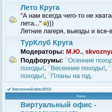
Лето Круга
"А нам всегда чего-то не хвата
лета..."
)))
Летние лагеря, выезды и все-в
ТурКлуб Круга
Модераторы:
М.Ю.
,
skvozny
Подфорумы:
Осенние похо
походы!
,
Весенние походы!
,
походы!
,
Планы на год.
Виртуальный офис КРУГА
Форум
Виртуальный офис -