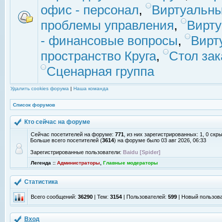
офис - персонал
,
Виртуальны
проблемы управления
,
Вирт
- финансовые вопросы
,
Вирт
пространство Круга
,
Стол зак
Сценарная группа
Удалить cookies форума
|
Наша команда
Список форумов
Кто сейчас на форуме
Сейчас посетителей на форуме:
771
, из них зарегистрированных: 1, 0 скр
Больше всего посетителей (
3614
) на форуме было 03 авг 2026, 06:33
Зарегистрированные пользователи:
Baidu [Spider]
Легенда ::
Администраторы
,
Главные модераторы
Статистика
Всего сообщений:
36290
| Тем:
3154
| Пользователей:
599
| Новый пользов
Вход