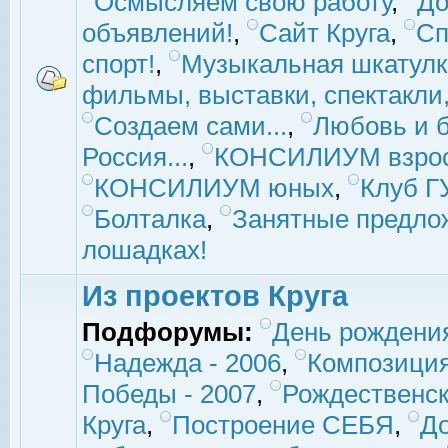
Осмысляем свою работу
,
До
объявлений!
,
Сайт Круга
,
Сп
спорт!
,
Музыкальная шкатулк
фильмы, выставки, спектакли, 
Создаем сами...
,
Любовь и б
Россия...
,
КОНСИЛИУМ взро
КОНСИЛИУМ юных
,
Клуб 
Болталка
,
Занятные предло
лошадках!
Из проектов Круга
Подфорумы:
День рождени
Надежда - 2006
,
Композиция
Победы - 2007
,
Рождественск
Круга
,
Построение СЕБЯ
,
До