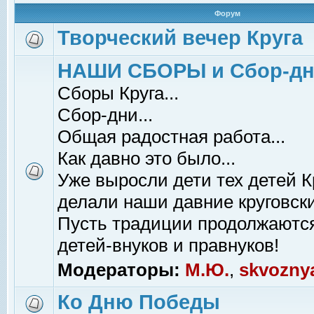
Форум
Творческий вечер Круга
НАШИ СБОРЫ и Сбор-д
Сборы Круга...
Сбор-дни...
Общая радостная работа...
Как давно это было...
Уже выросли дети тех детей К
делали наши давние круговски
Пусть традиции продолжаютс
детей-внуков и правнуков!
Модераторы:
М.Ю.
,
skvozny
Ко Дню Победы