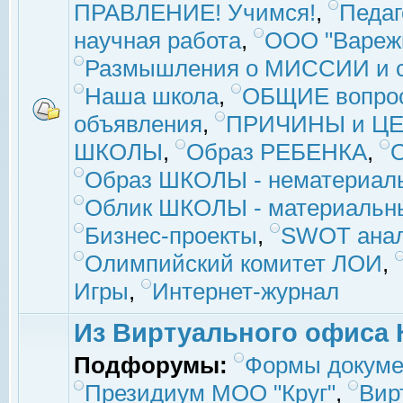
ПРАВЛЕНИЕ! Учимся!
,
Педаг
научная работа
,
ООО "Вареж
Размышления о МИССИИ и с
Наша школа
,
ОБЩИЕ вопро
объявления
,
ПРИЧИНЫ и ЦЕ
ШКОЛЫ
,
Образ РЕБЕНКА
,
Образ ШКОЛЫ - нематериаль
Облик ШКОЛЫ - материальны
Бизнес-проекты
,
SWOT ана
Олимпийский комитет ЛОИ
,
Игры
,
Интернет-журнал
Из Виртуального офиса 
Подфорумы:
Формы докуме
Президиум МОО "Круг"
,
Вир