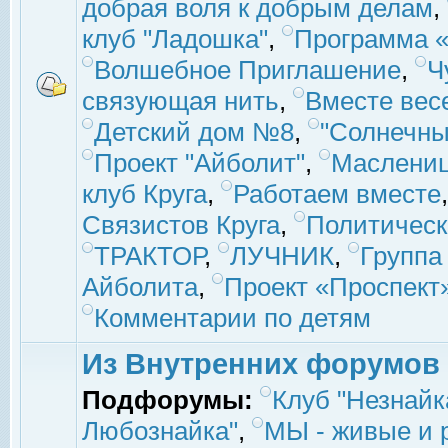
добрая воля к добрым делам
,
клуб "Ладошка"
,
Программа «
Волшебное Приглашение
,
Ч
связующая нить
,
Вместе вес
Детский дом №8
,
"Солнечны
Проект "Айболит"
,
Маслени
клуб Круга
,
Работаем вместе
Связистов Круга
,
Политическ
ТРАКТОР
,
ЛУЧНИК
,
Группа
Айболита
,
Проект «Проспект
Комментарии по детям
Из Внутренних форумов
Подфорумы:
Клуб "Незнайк
Любознайка"
,
МЫ - живые и р