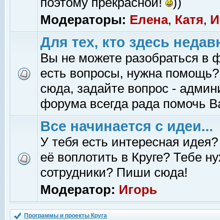
поэтому прекрасной!
))
Модераторы:
Елена
,
Катя
,
И
Для тех, кто здесь недав
Вы не можете разобраться в 
есть вопросы, нужна помощь?
сюда, задайте вопрос - адми
форума всегда рада помочь В
Все начинается с идеи...
У тебя есть интересная идея?
её воплотить в Круге? Тебе н
сотрудники? Пиши сюда!
Модератор:
Игорь
Программы и проекты Круга