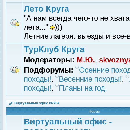
Лето Круга
"А нам всегда чего-то не хвата
лета..."
)))
Летние лагеря, выезды и все-в
ТурКлуб Круга
Модераторы:
М.Ю.
,
skvozny
Подфорумы:
Осенние похо
походы!
,
Весенние походы!
,
походы!
,
Планы на год.
Виртуальный офис КРУГА
Форум
Виртуальный офис -