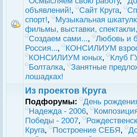
Осмысляем свою работу
,
До
объявлений!
,
Сайт Круга
,
Сп
спорт!
,
Музыкальная шкатулк
фильмы, выставки, спектакли, 
Создаем сами...
,
Любовь и б
Россия...
,
КОНСИЛИУМ взро
КОНСИЛИУМ юных
,
Клуб 
Болталка
,
Занятные предло
лошадках!
Из проектов Круга
Подфорумы:
День рождени
Надежда - 2006
,
Композиция
Победы - 2007
,
Рождественск
Круга
,
Построение СЕБЯ
,
До