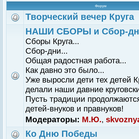
Форум
Творческий вечер Круга
НАШИ СБОРЫ и Сбор-д
Сборы Круга...
Сбор-дни...
Общая радостная работа...
Как давно это было...
Уже выросли дети тех детей К
делали наши давние круговски
Пусть традиции продолжаютс
детей-внуков и правнуков!
Модераторы:
М.Ю.
,
skvozny
Ко Дню Победы