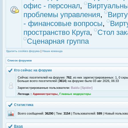
офис - персонал
,
Виртуальны
проблемы управления
,
Вирт
- финансовые вопросы
,
Вирт
пространство Круга
,
Стол зак
Сценарная группа
Удалить cookies форума
|
Наша команда
Список форумов
Кто сейчас на форуме
Сейчас посетителей на форуме:
762
, из них зарегистрированных: 1, 0 скр
Больше всего посетителей (
3614
) на форуме было 03 авг 2026, 06:33
Зарегистрированные пользователи:
Baidu [Spider]
Легенда ::
Администраторы
,
Главные модераторы
Статистика
Всего сообщений:
36290
| Тем:
3154
| Пользователей:
599
| Новый пользов
Вход