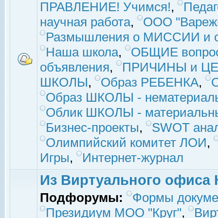
ПРАВЛЕНИЕ! Учимся!
,
Педаг
научная работа
,
ООО "Вареж
Размышления о МИССИИ и с
Наша школа
,
ОБЩИЕ вопро
объявления
,
ПРИЧИНЫ и ЦЕ
ШКОЛЫ
,
Образ РЕБЕНКА
,
Образ ШКОЛЫ - нематериаль
Облик ШКОЛЫ - материальны
Бизнес-проекты
,
SWOT ана
Олимпийский комитет ЛОИ
,
Игры
,
Интернет-журнал
Из Виртуального офиса 
Подфорумы:
Формы докуме
Президиум МОО "Круг"
,
Вир