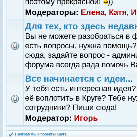
поэтому прекрасной!
))
Модераторы:
Елена
,
Катя
,
И
Для тех, кто здесь недав
Вы не можете разобраться в 
есть вопросы, нужна помощь?
сюда, задайте вопрос - адми
форума всегда рада помочь В
Все начинается с идеи...
У тебя есть интересная идея?
её воплотить в Круге? Тебе н
сотрудники? Пиши сюда!
Модератор:
Игорь
Программы и проекты Круга