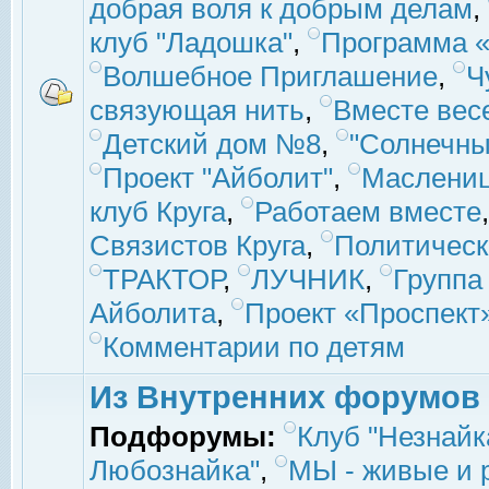
добрая воля к добрым делам
,
клуб "Ладошка"
,
Программа «
Волшебное Приглашение
,
Ч
связующая нить
,
Вместе вес
Детский дом №8
,
"Солнечны
Проект "Айболит"
,
Маслени
клуб Круга
,
Работаем вместе
Связистов Круга
,
Политическ
ТРАКТОР
,
ЛУЧНИК
,
Группа
Айболита
,
Проект «Проспект
Комментарии по детям
Из Внутренних форумов
Подфорумы:
Клуб "Незнайк
Любознайка"
,
МЫ - живые и р