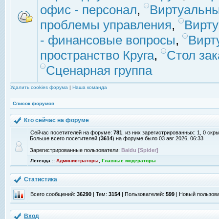
офис - персонал
,
Виртуальны
проблемы управления
,
Вирт
- финансовые вопросы
,
Вирт
пространство Круга
,
Стол зак
Сценарная группа
Удалить cookies форума
|
Наша команда
Список форумов
Кто сейчас на форуме
Сейчас посетителей на форуме:
781
, из них зарегистрированных: 1, 0 скр
Больше всего посетителей (
3614
) на форуме было 03 авг 2026, 06:33
Зарегистрированные пользователи:
Baidu [Spider]
Легенда ::
Администраторы
,
Главные модераторы
Статистика
Всего сообщений:
36290
| Тем:
3154
| Пользователей:
599
| Новый пользов
Вход