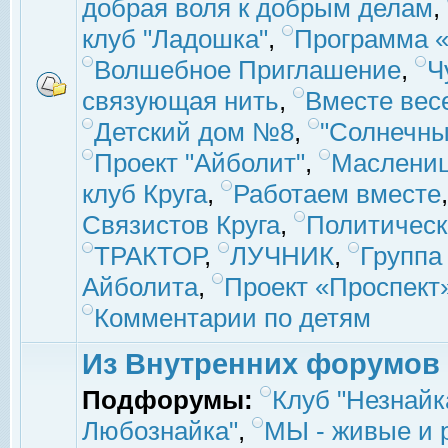
добрая воля к добрым делам
,
клуб "Ладошка"
,
Программа «
Волшебное Приглашение
,
Ч
связующая нить
,
Вместе вес
Детский дом №8
,
"Солнечны
Проект "Айболит"
,
Маслени
клуб Круга
,
Работаем вместе
Связистов Круга
,
Политическ
ТРАКТОР
,
ЛУЧНИК
,
Группа
Айболита
,
Проект «Проспект
Комментарии по детям
Из Внутренних форумов
Подфорумы:
Клуб "Незнайк
Любознайка"
,
МЫ - живые и р