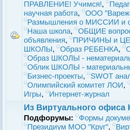
ПРАВЛЕНИЕ! Учимся!
,
Педаг
научная работа
,
ООО "Вареж
Размышления о МИССИИ и с
Наша школа
,
ОБЩИЕ вопро
объявления
,
ПРИЧИНЫ и ЦЕ
ШКОЛЫ
,
Образ РЕБЕНКА
,
Образ ШКОЛЫ - нематериаль
Облик ШКОЛЫ - материальны
Бизнес-проекты
,
SWOT ана
Олимпийский комитет ЛОИ
,
Игры
,
Интернет-журнал
Из Виртуального офиса 
Подфорумы:
Формы докуме
Президиум МОО "Круг"
,
Вир