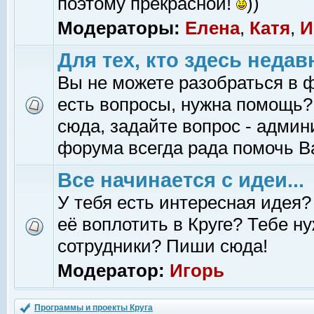
поэтому прекрасной!
))
Модераторы:
Елена
,
Катя
,
И
Для тех, кто здесь недав
Вы не можете разобраться в 
есть вопросы, нужна помощь?
сюда, задайте вопрос - адми
форума всегда рада помочь В
Все начинается с идеи...
У тебя есть интересная идея?
её воплотить в Круге? Тебе н
сотрудники? Пиши сюда!
Модератор:
Игорь
Программы и проекты Круга