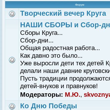
Форум
Творческий вечер Круга
НАШИ СБОРЫ и Сбор-д
Сборы Круга...
Сбор-дни...
Общая радостная работа...
Как давно это было...
Уже выросли дети тех детей К
делали наши давние круговски
Пусть традиции продолжаютс
детей-внуков и правнуков!
Модераторы:
М.Ю.
,
skvozny
Ко Дню Победы