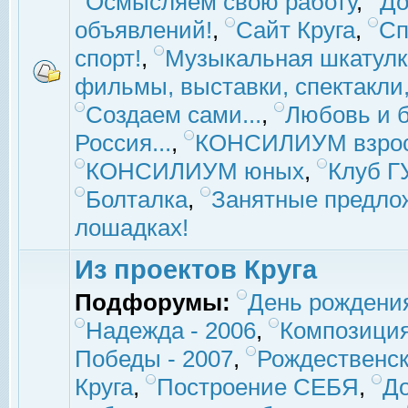
Осмысляем свою работу
,
До
объявлений!
,
Сайт Круга
,
Сп
спорт!
,
Музыкальная шкатулк
фильмы, выставки, спектакли, 
Создаем сами...
,
Любовь и б
Россия...
,
КОНСИЛИУМ взро
КОНСИЛИУМ юных
,
Клуб 
Болталка
,
Занятные предло
лошадках!
Из проектов Круга
Подфорумы:
День рождени
Надежда - 2006
,
Композиция
Победы - 2007
,
Рождественск
Круга
,
Построение СЕБЯ
,
До