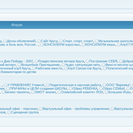
Форум
у
,
Доска объявлений!
,
Сайт Круга
,
Спорт, спорт, спорт!
,
Музыкальная шкатулк
овь и боль моя, Россия...
,
КОНСИЛИУМ взрослых
,
КОНСИЛИУМ юных
,
Клуб Г
 к Дню Победы - 2007
,
Рождественские вечера Круга
,
Построение СЕБЯ
,
Добров
ий ветер»
,
Волшебное Приглашение
,
Чудес связующая нить
,
Вместе весело ша
есенный клуб Круга
,
Работаем вместе
,
Клуб Связистов Круга
,
Политический кл
Комментарии по детям
..
,
У-ПРАВЛЕНИЕ! Учимся!
,
Педагогическая и научная работа
,
ООО "Варежка"
,
ния
,
ПРИЧИНЫ и ЦЕЛИ создания ШКОЛЫ
,
Образ РЕБЕНКА
,
Образ СЕМЬИ
,
О
,
Бизнес-проекты
,
SWOT анализ
,
Олимпийский комитет ЛОИ
,
Большие Игры
,
альный офис - персонал
,
Виртуальный офис - проблемы управления
,
Виртуальны
азов
,
Сценарная группа