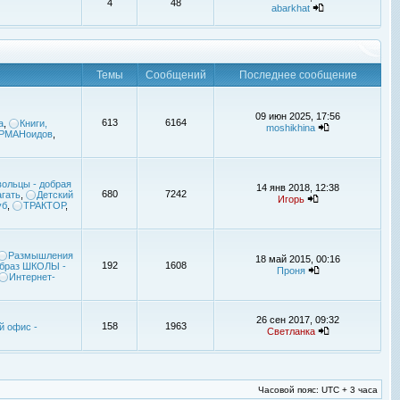
4
48
abarkhat
Темы
Сообщений
Последнее сообщение
09 июн 2025, 17:56
613
6164
а
,
Книги,
moshikhina
УРМАНоидов
,
ольцы - добрая
14 янв 2018, 12:38
680
7242
гать
,
Детский
Игорь
уб
,
ТРАКТОР
,
Размышления
18 май 2015, 00:16
192
1608
браз ШКОЛЫ -
Проня
Интернет-
26 сен 2017, 09:32
158
1963
й офис -
Светланка
Часовой пояс: UTC + 3 часа