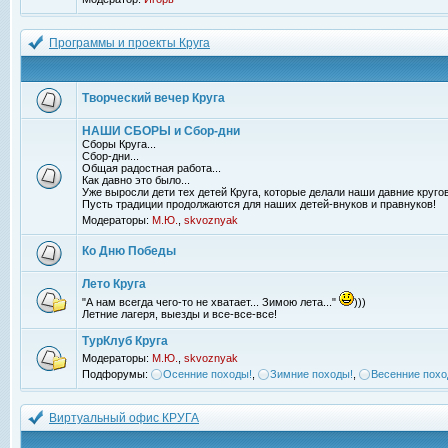
Программы и проекты Круга
Творческий вечер Круга
НАШИ СБОРЫ и Сбор-дни
Сборы Круга...
Сбор-дни...
Общая радостная работа...
Как давно это было...
Уже выросли дети тех детей Круга, которые делали наши давние кругов
Пусть традиции продолжаются для наших детей-внуков и правнуков!
Модераторы:
М.Ю.
,
skvoznyak
Ко Дню Победы
Лето Круга
"А нам всегда чего-то не хватает... Зимою лета..."
)))
Летние лагеря, выезды и все-все-все!
ТурКлуб Круга
Модераторы:
М.Ю.
,
skvoznyak
Подфорумы:
Осенние походы!
,
Зимние походы!
,
Весенние похо
Виртуальный офис КРУГА