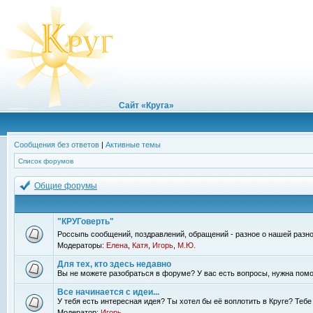
Сайт «Круга»
Сообщения без ответов
|
Активные темы
Список форумов
Общие форумы
"КРУГоверть"
Россыпь сообщений, поздравлений, обращений - разное о нашей разно
Модераторы:
Елена
,
Катя
,
Игорь
,
М.Ю.
Для тех, кто здесь недавно
Вы не можете разобраться в форуме? У вас есть вопросы, нужна помо
Все начинается с идеи...
У тебя есть интересная идея? Ты хотел бы её воплотить в Круге? Теб
Модератор:
Игорь