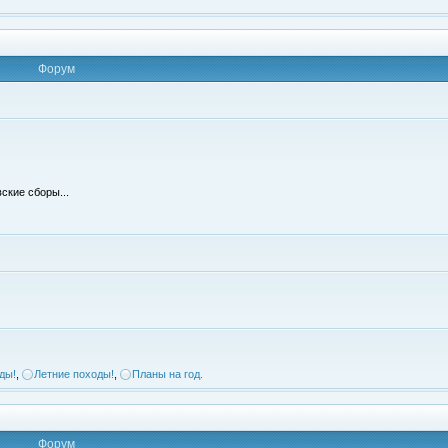
Форум
ские сборы...
ды!
,
Летние походы!
,
Планы на год.
Форум