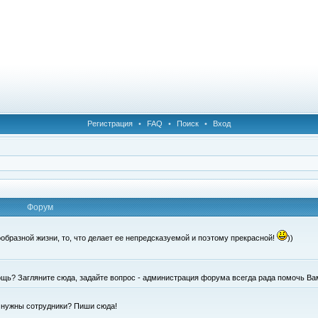
Регистрация
•
FAQ
•
Поиск
•
Вход
Форум
образной жизни, то, что делает ее непредсказуемой и поэтому прекрасной!
))
щь? Загляните сюда, задайте вопрос - администрация форума всегда рада помочь Ва
е нужны сотрудники? Пиши сюда!