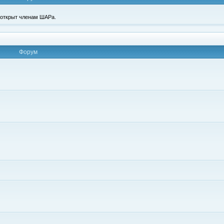
п открыт членам ШАРа.
Форум