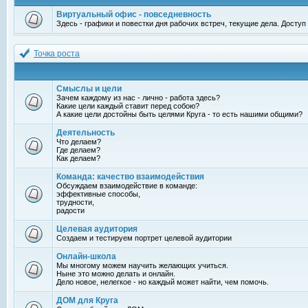
Виртуальный офис - повседневность
Здесь - графики и повестки дня рабочих встреч, текущие дела. Досту
Точка роста
Смыслы и цели
Зачем каждому из нас - лично - работа здесь?
Какие цели каждый ставит перед собою?
А какие цели достойны быть целями Круга - то есть нашими общими?
Деятельность
Что делаем?
Где делаем?
Как делаем?
Команда: качество взаимодействия
Обсуждаем взаимодействие в команде:
эффективные способы,
трудности,
радости
Целевая аудитория
Создаем и тестируем портрет целевой аудитории
Онлайн-школа
Мы многому можем научить желающих учиться.
Ныне это можно делать и онлайн.
Дело новое, нелегкое - но каждый может найти, чем помочь.
ДОМ для Круга