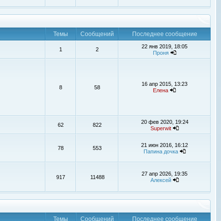
Темы
Сообщений
Последнее сообщение
22 янв 2019, 18:05
1
2
Проня
16 апр 2015, 13:23
8
58
Елена
20 фев 2020, 19:24
62
822
Superwit
21 июн 2016, 16:12
78
553
Папина дочка
27 апр 2026, 19:35
917
11488
Алексей
Темы
Сообщений
Последнее сообщение