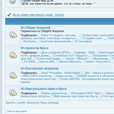
Строим общий наш ДОМ.
"ДОМ, как известно всем давно, это не стены, не окно..."
Дела давно минувших дней - Архив
Из Общих форумов
Перенесено из ОБЩИХ Форумов
Подфорумы:
Кому-то труднее, чем нам...
,
Осмысляем свою работ
фильмы, выставки, спектакли, концерты и...
,
Создаем сами...
,
Люб
Болталка
,
Занятные предложения
,
О лошадках!
Из проектов Круга
Подфорумы:
День рождения КРУГа
,
Надежда - 2006
,
Композиция
воля к добрым делам
,
Семейный клуб "Ладошка"
,
Программа «Син
дом №8
,
"Солнечный дождь"
,
Проект "Айболит"
,
Масленица
,
П
ЛУЧНИК
,
Группа ИКС
,
Школа Айболита
,
Проект «Проспект»
,
Из Внутренних форумов
Подфорумы:
Клуб "Незнайка - Любознайка"
,
МЫ - живые и разные.
о МИССИИ и стратегии
,
Наша школа
,
ОБЩИЕ вопросы и объявле
нематериальные качества
,
Облик ШКОЛЫ - материальные качества
журнал
Из Виртуального офиса Круга
Подфорумы:
Формы документов
,
Президиум МОО "Круг"
,
Вирту
финансовые вопросы
,
Виртуальное пространство Круга
,
Стол зак
Удалить cookies форума
|
Наша команда
Список форумов