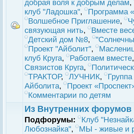
добрая воля к добрым делам
,
клуб "Ладошка"
,
Программа «
Волшебное Приглашение
,
Ч
связующая нить
,
Вместе вес
Детский дом №8
,
"Солнечны
Проект "Айболит"
,
Маслени
клуб Круга
,
Работаем вместе
Связистов Круга
,
Политическ
ТРАКТОР
,
ЛУЧНИК
,
Группа
Айболита
,
Проект «Проспект
Комментарии по детям
Из Внутренних форумов
Подфорумы:
Клуб "Незнайк
Любознайка"
,
МЫ - живые и р