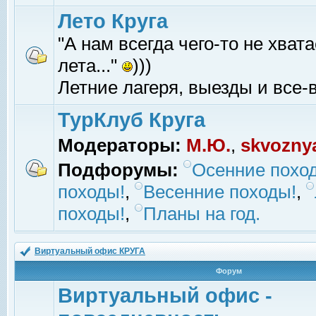
Лето Круга
"А нам всегда чего-то не хвата
лета..."
)))
Летние лагеря, выезды и все-в
ТурКлуб Круга
Модераторы:
М.Ю.
,
skvozny
Подфорумы:
Осенние похо
походы!
,
Весенние походы!
,
походы!
,
Планы на год.
Виртуальный офис КРУГА
Форум
Виртуальный офис -