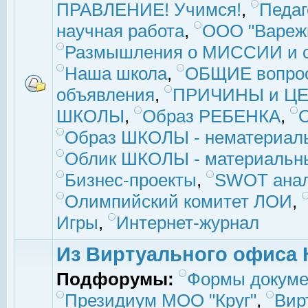
ПРАВЛЕНИЕ! Учимся!
,
Педаг
научная работа
,
ООО "Вареж
Размышления о МИССИИ и с
Наша школа
,
ОБЩИЕ вопро
объявления
,
ПРИЧИНЫ и ЦЕ
ШКОЛЫ
,
Образ РЕБЕНКА
,
Образ ШКОЛЫ - нематериаль
Облик ШКОЛЫ - материальны
Бизнес-проекты
,
SWOT ана
Олимпийский комитет ЛОИ
,
Игры
,
Интернет-журнал
Из Виртуального офиса 
Подфорумы:
Формы докуме
Президиум МОО "Круг"
,
Вир