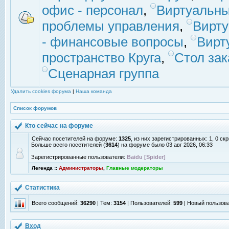
офис - персонал
,
Виртуальны
проблемы управления
,
Вирт
- финансовые вопросы
,
Вирт
пространство Круга
,
Стол зак
Сценарная группа
Удалить cookies форума
|
Наша команда
Список форумов
Кто сейчас на форуме
Сейчас посетителей на форуме:
1325
, из них зарегистрированных: 1, 0 с
Больше всего посетителей (
3614
) на форуме было 03 авг 2026, 06:33
Зарегистрированные пользователи:
Baidu [Spider]
Легенда ::
Администраторы
,
Главные модераторы
Статистика
Всего сообщений:
36290
| Тем:
3154
| Пользователей:
599
| Новый пользов
Вход