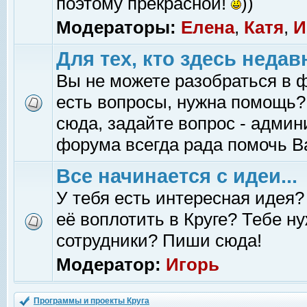
поэтому прекрасной!
))
Модераторы:
Елена
,
Катя
,
И
Для тех, кто здесь недав
Вы не можете разобраться в 
есть вопросы, нужна помощь?
сюда, задайте вопрос - адми
форума всегда рада помочь В
Все начинается с идеи...
У тебя есть интересная идея?
её воплотить в Круге? Тебе н
сотрудники? Пиши сюда!
Модератор:
Игорь
Программы и проекты Круга