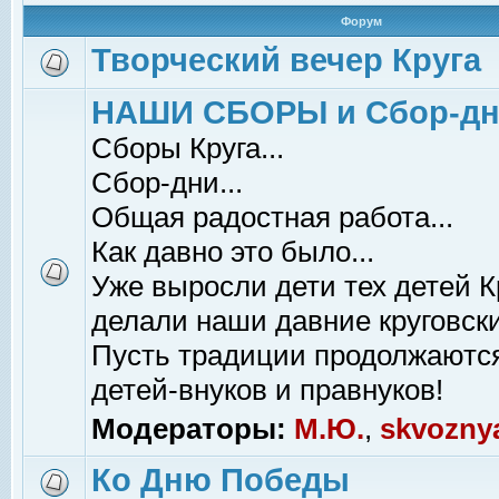
Форум
Творческий вечер Круга
НАШИ СБОРЫ и Сбор-д
Сборы Круга...
Сбор-дни...
Общая радостная работа...
Как давно это было...
Уже выросли дети тех детей К
делали наши давние круговски
Пусть традиции продолжаютс
детей-внуков и правнуков!
Модераторы:
М.Ю.
,
skvozny
Ко Дню Победы