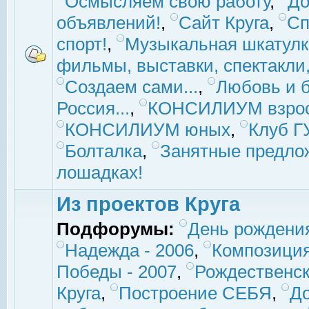
Осмысляем свою работу
,
До
объявлений!
,
Сайт Круга
,
Сп
спорт!
,
Музыкальная шкатулк
фильмы, выставки, спектакли, 
Создаем сами...
,
Любовь и б
Россия...
,
КОНСИЛИУМ взро
КОНСИЛИУМ юных
,
Клуб 
Болталка
,
Занятные предло
лошадках!
Из проектов Круга
Подфорумы:
День рождени
Надежда - 2006
,
Композиция
Победы - 2007
,
Рождественск
Круга
,
Построение СЕБЯ
,
До