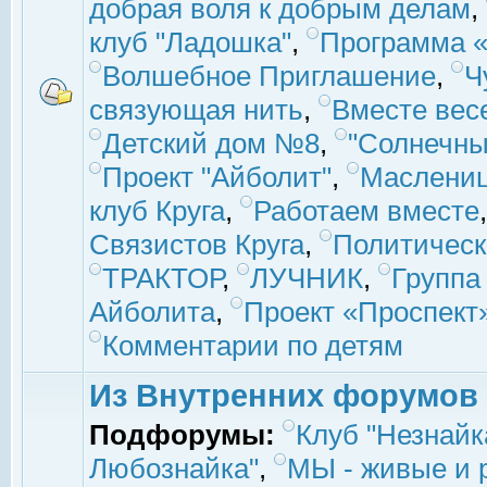
добрая воля к добрым делам
,
клуб "Ладошка"
,
Программа «
Волшебное Приглашение
,
Ч
связующая нить
,
Вместе вес
Детский дом №8
,
"Солнечны
Проект "Айболит"
,
Маслени
клуб Круга
,
Работаем вместе
Связистов Круга
,
Политическ
ТРАКТОР
,
ЛУЧНИК
,
Группа
Айболита
,
Проект «Проспект
Комментарии по детям
Из Внутренних форумов
Подфорумы:
Клуб "Незнайк
Любознайка"
,
МЫ - живые и р