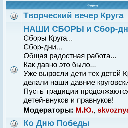
Форум
Творческий вечер Круга
НАШИ СБОРЫ и Сбор-д
Сборы Круга...
Сбор-дни...
Общая радостная работа...
Как давно это было...
Уже выросли дети тех детей К
делали наши давние круговски
Пусть традиции продолжаютс
детей-внуков и правнуков!
Модераторы:
М.Ю.
,
skvozny
Ко Дню Победы