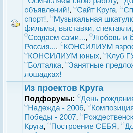
Осмысляем свою работу
,
До
объявлений!
,
Сайт Круга
,
Сп
спорт!
,
Музыкальная шкатулк
фильмы, выставки, спектакли, 
Создаем сами...
,
Любовь и б
Россия...
,
КОНСИЛИУМ взро
КОНСИЛИУМ юных
,
Клуб 
Болталка
,
Занятные предло
лошадках!
Из проектов Круга
Подфорумы:
День рождени
Надежда - 2006
,
Композиция
Победы - 2007
,
Рождественск
Круга
,
Построение СЕБЯ
,
До