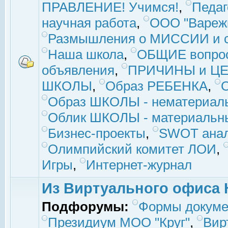
ПРАВЛЕНИЕ! Учимся!
,
Педаг
научная работа
,
ООО "Вареж
Размышления о МИССИИ и с
Наша школа
,
ОБЩИЕ вопро
объявления
,
ПРИЧИНЫ и ЦЕ
ШКОЛЫ
,
Образ РЕБЕНКА
,
Образ ШКОЛЫ - нематериаль
Облик ШКОЛЫ - материальны
Бизнес-проекты
,
SWOT ана
Олимпийский комитет ЛОИ
,
Игры
,
Интернет-журнал
Из Виртуального офиса 
Подфорумы:
Формы докуме
Президиум МОО "Круг"
,
Вир