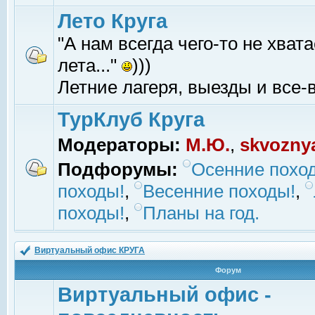
Лето Круга
"А нам всегда чего-то не хвата
лета..."
)))
Летние лагеря, выезды и все-в
ТурКлуб Круга
Модераторы:
М.Ю.
,
skvozny
Подфорумы:
Осенние похо
походы!
,
Весенние походы!
,
походы!
,
Планы на год.
Виртуальный офис КРУГА
Форум
Виртуальный офис -