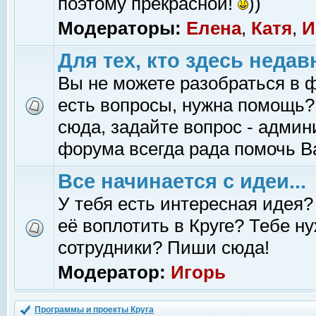
поэтому прекрасной!
))
Модераторы:
Елена
,
Катя
,
И
Для тех, кто здесь недав
Вы не можете разобраться в 
есть вопросы, нужна помощь?
сюда, задайте вопрос - адми
форума всегда рада помочь В
Все начинается с идеи...
У тебя есть интересная идея?
её воплотить в Круге? Тебе н
сотрудники? Пиши сюда!
Модератор:
Игорь
Программы и проекты Круга