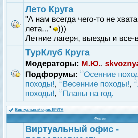
Лето Круга
"А нам всегда чего-то не хвата
лета..."
)))
Летние лагеря, выезды и все-в
ТурКлуб Круга
Модераторы:
М.Ю.
,
skvozny
Подфорумы:
Осенние похо
походы!
,
Весенние походы!
,
походы!
,
Планы на год.
Виртуальный офис КРУГА
Форум
Виртуальный офис -