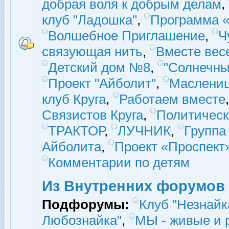
добрая воля к добрым делам
,
клуб "Ладошка"
,
Программа «
Волшебное Приглашение
,
Ч
связующая нить
,
Вместе вес
Детский дом №8
,
"Солнечны
Проект "Айболит"
,
Маслени
клуб Круга
,
Работаем вместе
Связистов Круга
,
Политическ
ТРАКТОР
,
ЛУЧНИК
,
Группа
Айболита
,
Проект «Проспект
Комментарии по детям
Из Внутренних форумов
Подфорумы:
Клуб "Незнайк
Любознайка"
,
МЫ - живые и р