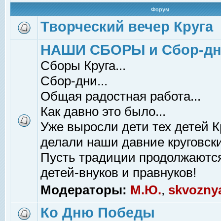
Форум
Творческий вечер Круга
НАШИ СБОРЫ и Сбор-д
Сборы Круга...
Сбор-дни...
Общая радостная работа...
Как давно это было...
Уже выросли дети тех детей К
делали наши давние круговски
Пусть традиции продолжаютс
детей-внуков и правнуков!
Модераторы:
М.Ю.
,
skvozny
Ко Дню Победы