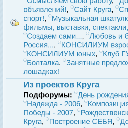
Осмысляем свою работу
,
До
объявлений!
,
Сайт Круга
,
Сп
спорт!
,
Музыкальная шкатулк
фильмы, выставки, спектакли, 
Создаем сами...
,
Любовь и б
Россия...
,
КОНСИЛИУМ взро
КОНСИЛИУМ юных
,
Клуб 
Болталка
,
Занятные предло
лошадках!
Из проектов Круга
Подфорумы:
День рождени
Надежда - 2006
,
Композиция
Победы - 2007
,
Рождественск
Круга
,
Построение СЕБЯ
,
До