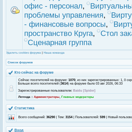
офис - персонал
,
Виртуальны
проблемы управления
,
Вирт
- финансовые вопросы
,
Вирт
пространство Круга
,
Стол зак
Сценарная группа
Удалить cookies форума
|
Наша команда
Список форумов
Кто сейчас на форуме
Сейчас посетителей на форуме:
1070
, из них зарегистрированных: 1, 0 с
Больше всего посетителей (
3614
) на форуме было 03 авг 2026, 06:33
Зарегистрированные пользователи:
Baidu [Spider]
Легенда ::
Администраторы
,
Главные модераторы
Статистика
Всего сообщений:
36290
| Тем:
3154
| Пользователей:
599
| Новый пользов
Вход