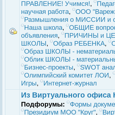
ПРАВЛЕНИЕ! Учимся!
,
Педаг
научная работа
,
ООО "Вареж
Размышления о МИССИИ и с
Наша школа
,
ОБЩИЕ вопро
объявления
,
ПРИЧИНЫ и ЦЕ
ШКОЛЫ
,
Образ РЕБЕНКА
,
Образ ШКОЛЫ - нематериаль
Облик ШКОЛЫ - материальны
Бизнес-проекты
,
SWOT ана
Олимпийский комитет ЛОИ
,
Игры
,
Интернет-журнал
Из Виртуального офиса 
Подфорумы:
Формы докуме
Президиум МОО "Круг"
,
Вир