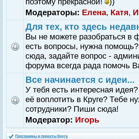
поэтому прекрасной!
))
Модераторы:
Елена
,
Катя
,
И
Для тех, кто здесь недав
Вы не можете разобраться в 
есть вопросы, нужна помощь?
сюда, задайте вопрос - адми
форума всегда рада помочь В
Все начинается с идеи...
У тебя есть интересная идея?
её воплотить в Круге? Тебе н
сотрудники? Пиши сюда!
Модератор:
Игорь
Программы и проекты Круга