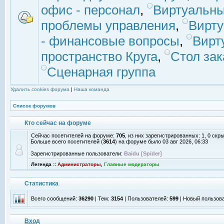
офис - персонал
,
Виртуальны
проблемы управления
,
Вирт
- финансовые вопросы
,
Вирт
пространство Круга
,
Стол зак
Сценарная группа
Удалить cookies форума
|
Наша команда
Список форумов
Кто сейчас на форуме
Сейчас посетителей на форуме:
705
, из них зарегистрированных: 1, 0 скр
Больше всего посетителей (
3614
) на форуме было 03 авг 2026, 06:33
Зарегистрированные пользователи:
Baidu [Spider]
Легенда ::
Администраторы
,
Главные модераторы
Статистика
Всего сообщений:
36290
| Тем:
3154
| Пользователей:
599
| Новый пользов
Вход