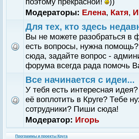
поэтому прекрасной!
))
Модераторы:
Елена
,
Катя
,
И
Для тех, кто здесь недав
Вы не можете разобраться в 
есть вопросы, нужна помощь?
сюда, задайте вопрос - адми
форума всегда рада помочь В
Все начинается с идеи...
У тебя есть интересная идея?
её воплотить в Круге? Тебе н
сотрудники? Пиши сюда!
Модератор:
Игорь
Программы и проекты Круга