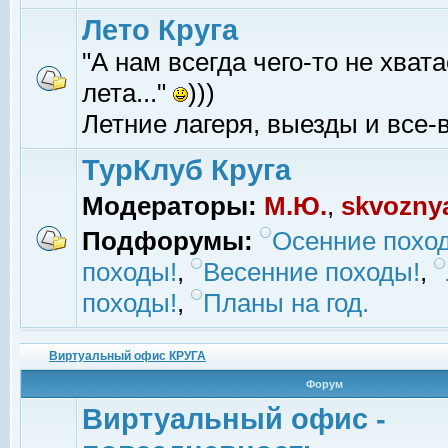
Лето Круга
"А нам всегда чего-то не хвата
лета..."
)))
Летние лагеря, выезды и все-в
ТурКлуб Круга
Модераторы:
М.Ю.
,
skvozny
Подфорумы:
Осенние похо
походы!
,
Весенние походы!
,
походы!
,
Планы на год.
Виртуальный офис КРУГА
Форум
Виртуальный офис -