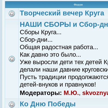
Форум
Творческий вечер Круга
НАШИ СБОРЫ и Сбор-д
Сборы Круга...
Сбор-дни...
Общая радостная работа...
Как давно это было...
Уже выросли дети тех детей К
делали наши давние круговски
Пусть традиции продолжаютс
детей-внуков и правнуков!
Модераторы:
М.Ю.
,
skvozny
Ко Дню Победы