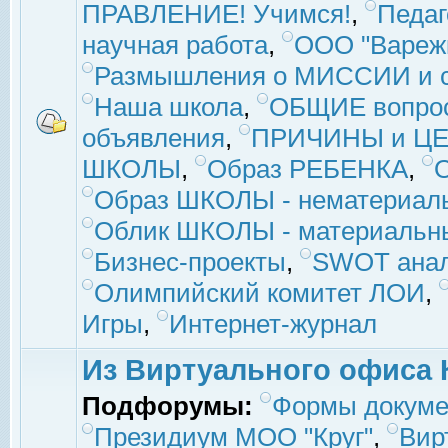
ПРАВЛЕНИЕ! Учимся!
,
Педаг
научная работа
,
ООО "Вареж
Размышления о МИССИИ и с
Наша школа
,
ОБЩИЕ вопро
объявления
,
ПРИЧИНЫ и ЦЕ
ШКОЛЫ
,
Образ РЕБЕНКА
,
Образ ШКОЛЫ - нематериаль
Облик ШКОЛЫ - материальны
Бизнес-проекты
,
SWOT ана
Олимпийский комитет ЛОИ
,
Игры
,
Интернет-журнал
Из Виртуального офиса 
Подфорумы:
Формы докуме
Президиум МОО "Круг"
,
Вир