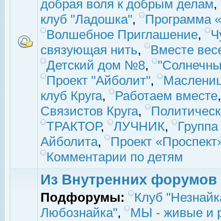
добрая воля к добрым делам
,
клуб "Ладошка"
,
Программа «
Волшебное Приглашение
,
Ч
связующая нить
,
Вместе вес
Детский дом №8
,
"Солнечны
Проект "Айболит"
,
Маслени
клуб Круга
,
Работаем вместе
Связистов Круга
,
Политическ
ТРАКТОР
,
ЛУЧНИК
,
Группа
Айболита
,
Проект «Проспект
Комментарии по детям
Из Внутренних форумов
Подфорумы:
Клуб "Незнайк
Любознайка"
,
МЫ - живые и р