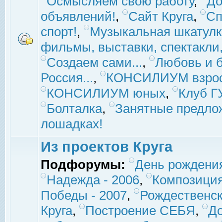
Осмысляем свою работу
,
До
объявлений!
,
Сайт Круга
,
Сп
спорт!
,
Музыкальная шкатулк
фильмы, выставки, спектакли, 
Создаем сами...
,
Любовь и б
Россия...
,
КОНСИЛИУМ взро
КОНСИЛИУМ юных
,
Клуб 
Болталка
,
Занятные предло
лошадках!
Из проектов Круга
Подфорумы:
День рождени
Надежда - 2006
,
Композиция
Победы - 2007
,
Рождественск
Круга
,
Построение СЕБЯ
,
До