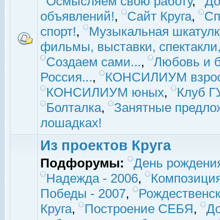
Осмысляем свою работу
,
До
объявлений!
,
Сайт Круга
,
Сп
спорт!
,
Музыкальная шкатулк
фильмы, выставки, спектакли, 
Создаем сами...
,
Любовь и б
Россия...
,
КОНСИЛИУМ взро
КОНСИЛИУМ юных
,
Клуб 
Болталка
,
Занятные предло
лошадках!
Из проектов Круга
Подфорумы:
День рождени
Надежда - 2006
,
Композиция
Победы - 2007
,
Рождественск
Круга
,
Построение СЕБЯ
,
До