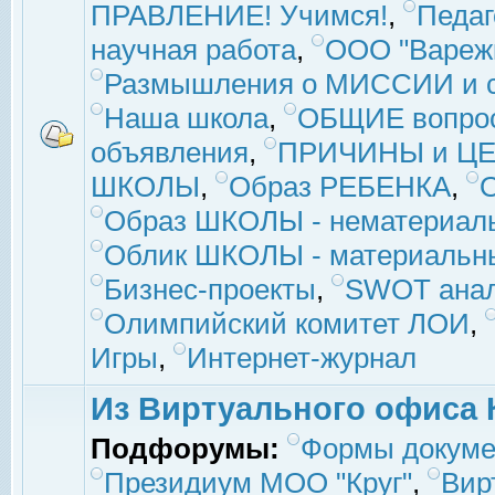
ПРАВЛЕНИЕ! Учимся!
,
Педаг
научная работа
,
ООО "Вареж
Размышления о МИССИИ и с
Наша школа
,
ОБЩИЕ вопро
объявления
,
ПРИЧИНЫ и ЦЕ
ШКОЛЫ
,
Образ РЕБЕНКА
,
Образ ШКОЛЫ - нематериаль
Облик ШКОЛЫ - материальны
Бизнес-проекты
,
SWOT ана
Олимпийский комитет ЛОИ
,
Игры
,
Интернет-журнал
Из Виртуального офиса 
Подфорумы:
Формы докуме
Президиум МОО "Круг"
,
Вир