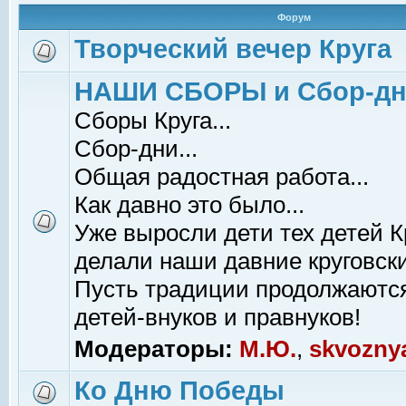
Форум
Творческий вечер Круга
НАШИ СБОРЫ и Сбор-д
Сборы Круга...
Сбор-дни...
Общая радостная работа...
Как давно это было...
Уже выросли дети тех детей К
делали наши давние круговски
Пусть традиции продолжаютс
детей-внуков и правнуков!
Модераторы:
М.Ю.
,
skvozny
Ко Дню Победы