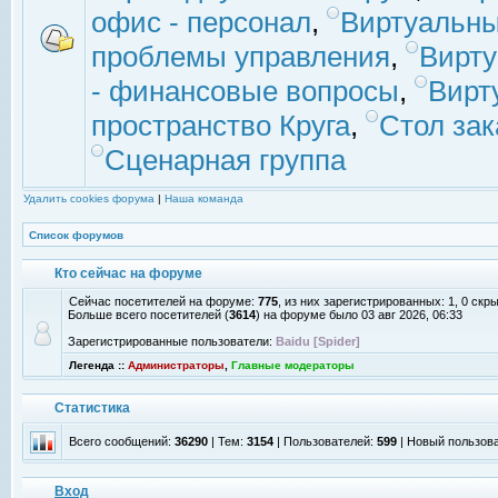
офис - персонал
,
Виртуальны
проблемы управления
,
Вирт
- финансовые вопросы
,
Вирт
пространство Круга
,
Стол зак
Сценарная группа
Удалить cookies форума
|
Наша команда
Список форумов
Кто сейчас на форуме
Сейчас посетителей на форуме:
775
, из них зарегистрированных: 1, 0 скр
Больше всего посетителей (
3614
) на форуме было 03 авг 2026, 06:33
Зарегистрированные пользователи:
Baidu [Spider]
Легенда ::
Администраторы
,
Главные модераторы
Статистика
Всего сообщений:
36290
| Тем:
3154
| Пользователей:
599
| Новый пользов
Вход