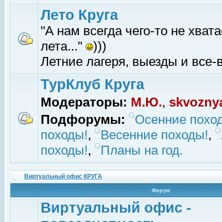
Лето Круга
"А нам всегда чего-то не хвата
лета..."
)))
Летние лагеря, выезды и все-в
ТурКлуб Круга
Модераторы:
М.Ю.
,
skvozny
Подфорумы:
Осенние похо
походы!
,
Весенние походы!
,
походы!
,
Планы на год.
Виртуальный офис КРУГА
Форум
Виртуальный офис -