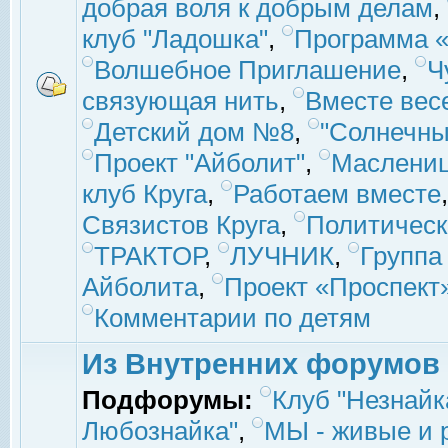
добрая воля к добрым делам
,
клуб "Ладошка"
,
Программа «
Волшебное Приглашение
,
Ч
связующая нить
,
Вместе вес
Детский дом №8
,
"Солнечны
Проект "Айболит"
,
Маслени
клуб Круга
,
Работаем вместе
Связистов Круга
,
Политическ
ТРАКТОР
,
ЛУЧНИК
,
Группа
Айболита
,
Проект «Проспект
Комментарии по детям
Из Внутренних форумов
Подфорумы:
Клуб "Незнайк
Любознайка"
,
МЫ - живые и р