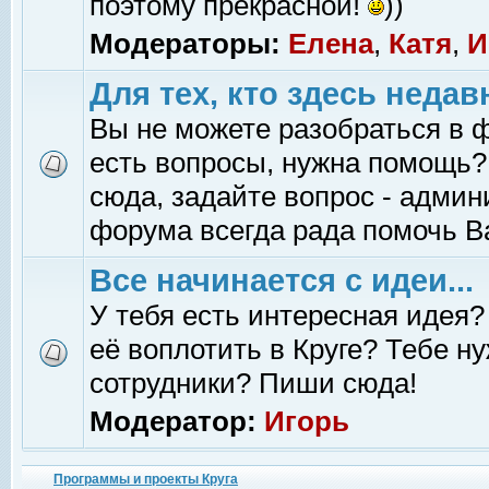
поэтому прекрасной!
))
Модераторы:
Елена
,
Катя
,
И
Для тех, кто здесь недав
Вы не можете разобраться в 
есть вопросы, нужна помощь?
сюда, задайте вопрос - адми
форума всегда рада помочь В
Все начинается с идеи...
У тебя есть интересная идея?
её воплотить в Круге? Тебе н
сотрудники? Пиши сюда!
Модератор:
Игорь
Программы и проекты Круга