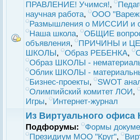
ПРАВЛЕНИЕ! Учимся!
,
Педаг
научная работа
,
ООО "Вареж
Размышления о МИССИИ и с
Наша школа
,
ОБЩИЕ вопро
объявления
,
ПРИЧИНЫ и ЦЕ
ШКОЛЫ
,
Образ РЕБЕНКА
,
Образ ШКОЛЫ - нематериаль
Облик ШКОЛЫ - материальны
Бизнес-проекты
,
SWOT ана
Олимпийский комитет ЛОИ
,
Игры
,
Интернет-журнал
Из Виртуального офиса 
Подфорумы:
Формы докуме
Президиум МОО "Круг"
,
Вир