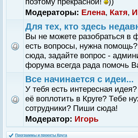
поэтому прекрасной!
))
Модераторы:
Елена
,
Катя
,
И
Для тех, кто здесь недав
Вы не можете разобраться в 
есть вопросы, нужна помощь?
сюда, задайте вопрос - адми
форума всегда рада помочь В
Все начинается с идеи...
У тебя есть интересная идея?
её воплотить в Круге? Тебе н
сотрудники? Пиши сюда!
Модератор:
Игорь
Программы и проекты Круга