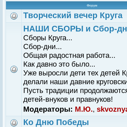
Форум
Творческий вечер Круга
НАШИ СБОРЫ и Сбор-д
Сборы Круга...
Сбор-дни...
Общая радостная работа...
Как давно это было...
Уже выросли дети тех детей К
делали наши давние круговски
Пусть традиции продолжаютс
детей-внуков и правнуков!
Модераторы:
М.Ю.
,
skvozny
Ко Дню Победы