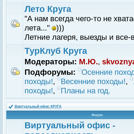
Лето Круга
"А нам всегда чего-то не хвата
лета..."
)))
Летние лагеря, выезды и все-в
ТурКлуб Круга
Модераторы:
М.Ю.
,
skvozny
Подфорумы:
Осенние похо
походы!
,
Весенние походы!
,
походы!
,
Планы на год.
Виртуальный офис КРУГА
Форум
Виртуальный офис -