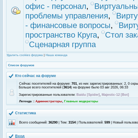
офис - персонал
,
Виртуальны
проблемы управления
,
Вирт
- финансовые вопросы
,
Вирт
пространство Круга
,
Стол зак
Сценарная группа
Удалить cookies форума
|
Наша команда
Список форумов
Кто сейчас на форуме
Сейчас посетителей на форуме:
701
, из них зарегистрированных: 2, 0 скр
Больше всего посетителей (
3614
) на форуме было 03 авг 2026, 06:33
Зарегистрированные пользователи:
Baidu [Spider]
,
Majestic-12 [Bot]
Легенда ::
Администраторы
,
Главные модераторы
Статистика
Всего сообщений:
36290
| Тем:
3154
| Пользователей:
599
| Новый пользов
Вход