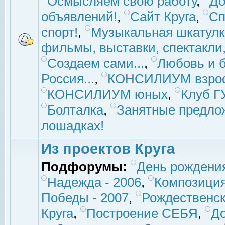
Осмысляем свою работу
,
До
объявлений!
,
Сайт Круга
,
Сп
спорт!
,
Музыкальная шкатулк
фильмы, выставки, спектакли, 
Создаем сами...
,
Любовь и б
Россия...
,
КОНСИЛИУМ взро
КОНСИЛИУМ юных
,
Клуб 
Болталка
,
Занятные предло
лошадках!
Из проектов Круга
Подфорумы:
День рождени
Надежда - 2006
,
Композиция
Победы - 2007
,
Рождественск
Круга
,
Построение СЕБЯ
,
До