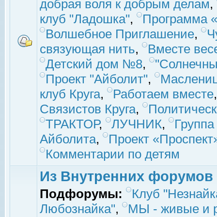
добрая воля к добрым делам
,
клуб "Ладошка"
,
Программа «
Волшебное Приглашение
,
Ч
связующая нить
,
Вместе вес
Детский дом №8
,
"Солнечны
Проект "Айболит"
,
Маслени
клуб Круга
,
Работаем вместе
Связистов Круга
,
Политическ
ТРАКТОР
,
ЛУЧНИК
,
Группа
Айболита
,
Проект «Проспект
Комментарии по детям
Из Внутренних форумов
Подфорумы:
Клуб "Незнайк
Любознайка"
,
МЫ - живые и р