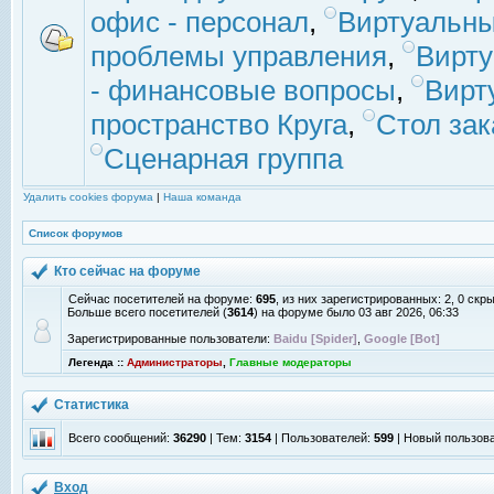
офис - персонал
,
Виртуальны
проблемы управления
,
Вирт
- финансовые вопросы
,
Вирт
пространство Круга
,
Стол зак
Сценарная группа
Удалить cookies форума
|
Наша команда
Список форумов
Кто сейчас на форуме
Сейчас посетителей на форуме:
695
, из них зарегистрированных: 2, 0 скр
Больше всего посетителей (
3614
) на форуме было 03 авг 2026, 06:33
Зарегистрированные пользователи:
Baidu [Spider]
,
Google [Bot]
Легенда ::
Администраторы
,
Главные модераторы
Статистика
Всего сообщений:
36290
| Тем:
3154
| Пользователей:
599
| Новый пользов
Вход