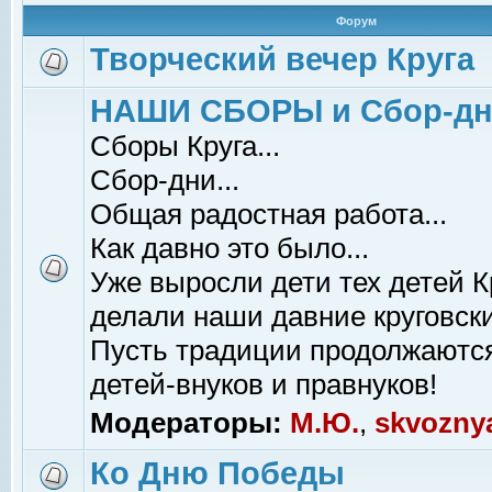
Форум
Творческий вечер Круга
НАШИ СБОРЫ и Сбор-д
Сборы Круга...
Сбор-дни...
Общая радостная работа...
Как давно это было...
Уже выросли дети тех детей К
делали наши давние круговски
Пусть традиции продолжаютс
детей-внуков и правнуков!
Модераторы:
М.Ю.
,
skvozny
Ко Дню Победы