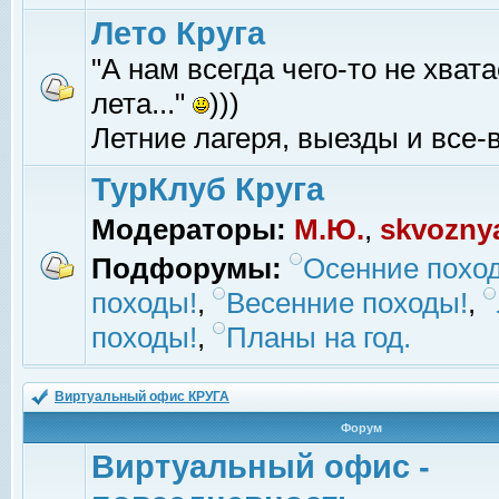
Лето Круга
"А нам всегда чего-то не хвата
лета..."
)))
Летние лагеря, выезды и все-в
ТурКлуб Круга
Модераторы:
М.Ю.
,
skvozny
Подфорумы:
Осенние похо
походы!
,
Весенние походы!
,
походы!
,
Планы на год.
Виртуальный офис КРУГА
Форум
Виртуальный офис -