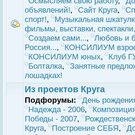
Осмысляем свою работу
,
До
объявлений!
,
Сайт Круга
,
Сп
спорт!
,
Музыкальная шкатулк
фильмы, выставки, спектакли, 
Создаем сами...
,
Любовь и б
Россия...
,
КОНСИЛИУМ взро
КОНСИЛИУМ юных
,
Клуб 
Болталка
,
Занятные предло
лошадках!
Из проектов Круга
Подфорумы:
День рождени
Надежда - 2006
,
Композиция
Победы - 2007
,
Рождественск
Круга
,
Построение СЕБЯ
,
До