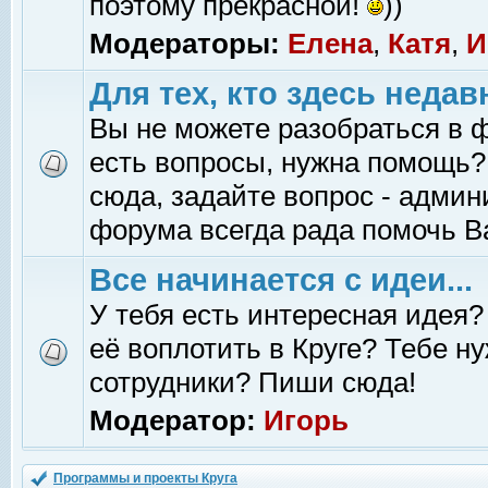
поэтому прекрасной!
))
Модераторы:
Елена
,
Катя
,
И
Для тех, кто здесь недав
Вы не можете разобраться в 
есть вопросы, нужна помощь?
сюда, задайте вопрос - адми
форума всегда рада помочь В
Все начинается с идеи...
У тебя есть интересная идея?
её воплотить в Круге? Тебе н
сотрудники? Пиши сюда!
Модератор:
Игорь
Программы и проекты Круга