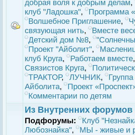
добрая воля к добрым делам
,
клуб "Ладошка"
,
Программа «
Волшебное Приглашение
,
Ч
связующая нить
,
Вместе вес
Детский дом №8
,
"Солнечны
Проект "Айболит"
,
Маслени
клуб Круга
,
Работаем вместе
Связистов Круга
,
Политическ
ТРАКТОР
,
ЛУЧНИК
,
Группа
Айболита
,
Проект «Проспект
Комментарии по детям
Из Внутренних форумов
Подфорумы:
Клуб "Незнайк
Любознайка"
,
МЫ - живые и р