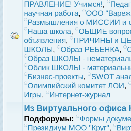
ПРАВЛЕНИЕ! Учимся!
,
Педаг
научная работа
,
ООО "Вареж
Размышления о МИССИИ и с
Наша школа
,
ОБЩИЕ вопро
объявления
,
ПРИЧИНЫ и ЦЕ
ШКОЛЫ
,
Образ РЕБЕНКА
,
Образ ШКОЛЫ - нематериаль
Облик ШКОЛЫ - материальны
Бизнес-проекты
,
SWOT ана
Олимпийский комитет ЛОИ
,
Игры
,
Интернет-журнал
Из Виртуального офиса 
Подфорумы:
Формы докуме
Президиум МОО "Круг"
,
Вир