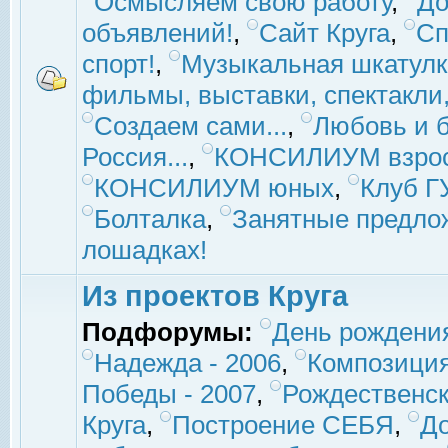
Осмысляем свою работу
,
До
объявлений!
,
Сайт Круга
,
Сп
спорт!
,
Музыкальная шкатулк
фильмы, выставки, спектакли, 
Создаем сами...
,
Любовь и б
Россия...
,
КОНСИЛИУМ взро
КОНСИЛИУМ юных
,
Клуб 
Болталка
,
Занятные предло
лошадках!
Из проектов Круга
Подфорумы:
День рождени
Надежда - 2006
,
Композиция
Победы - 2007
,
Рождественск
Круга
,
Построение СЕБЯ
,
До