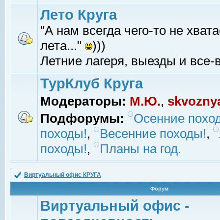
Лето Круга
"А нам всегда чего-то не хвата
лета..."
)))
Летние лагеря, выезды и все-в
ТурКлуб Круга
Модераторы:
М.Ю.
,
skvozny
Подфорумы:
Осенние похо
походы!
,
Весенние походы!
,
походы!
,
Планы на год.
Виртуальный офис КРУГА
Форум
Виртуальный офис -