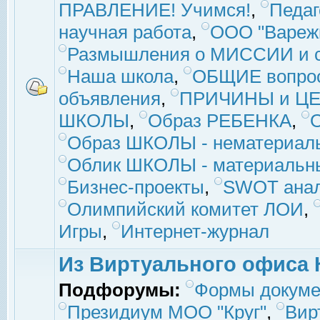
ПРАВЛЕНИЕ! Учимся!
,
Педаг
научная работа
,
ООО "Вареж
Размышления о МИССИИ и с
Наша школа
,
ОБЩИЕ вопро
объявления
,
ПРИЧИНЫ и ЦЕ
ШКОЛЫ
,
Образ РЕБЕНКА
,
Образ ШКОЛЫ - нематериаль
Облик ШКОЛЫ - материальны
Бизнес-проекты
,
SWOT ана
Олимпийский комитет ЛОИ
,
Игры
,
Интернет-журнал
Из Виртуального офиса 
Подфорумы:
Формы докуме
Президиум МОО "Круг"
,
Вир