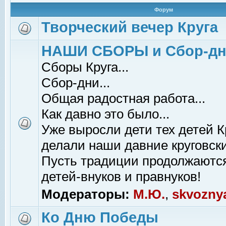
Форум
Творческий вечер Круга
НАШИ СБОРЫ и Сбор-д
Сборы Круга...
Сбор-дни...
Общая радостная работа...
Как давно это было...
Уже выросли дети тех детей К
делали наши давние круговски
Пусть традиции продолжаютс
детей-внуков и правнуков!
Модераторы:
М.Ю.
,
skvozny
Ко Дню Победы