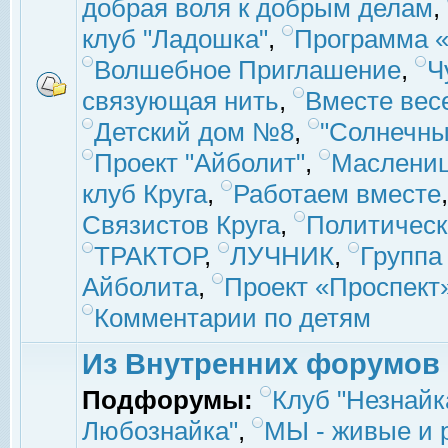
добрая воля к добрым делам
,
клуб "Ладошка"
,
Программа «
Волшебное Приглашение
,
Ч
связующая нить
,
Вместе вес
Детский дом №8
,
"Солнечны
Проект "Айболит"
,
Маслени
клуб Круга
,
Работаем вместе
Связистов Круга
,
Политическ
ТРАКТОР
,
ЛУЧНИК
,
Группа
Айболита
,
Проект «Проспект
Комментарии по детям
Из Внутренних форумов
Подфорумы:
Клуб "Незнайк
Любознайка"
,
МЫ - живые и р