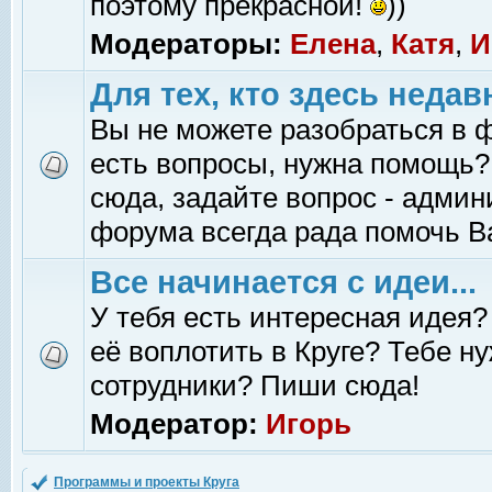
поэтому прекрасной!
))
Модераторы:
Елена
,
Катя
,
И
Для тех, кто здесь недав
Вы не можете разобраться в 
есть вопросы, нужна помощь?
сюда, задайте вопрос - адми
форума всегда рада помочь В
Все начинается с идеи...
У тебя есть интересная идея?
её воплотить в Круге? Тебе н
сотрудники? Пиши сюда!
Модератор:
Игорь
Программы и проекты Круга