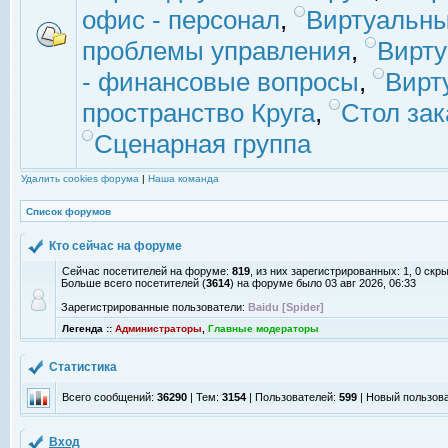
офис - персонал
,
Виртуальны
проблемы управления
,
Вирт
- финансовые вопросы
,
Вирт
пространство Круга
,
Стол зак
Сценарная группа
Удалить cookies форума
|
Наша команда
Список форумов
Кто сейчас на форуме
Сейчас посетителей на форуме:
819
, из них зарегистрированных: 1, 0 скр
Больше всего посетителей (
3614
) на форуме было 03 авг 2026, 06:33
Зарегистрированные пользователи:
Baidu [Spider]
Легенда ::
Администраторы
,
Главные модераторы
Статистика
Всего сообщений:
36290
| Тем:
3154
| Пользователей:
599
| Новый пользов
Вход