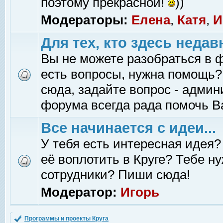
поэтому прекрасной!
))
Модераторы:
Елена
,
Катя
,
И
Для тех, кто здесь недав
Вы не можете разобраться в 
есть вопросы, нужна помощь?
сюда, задайте вопрос - адми
форума всегда рада помочь В
Все начинается с идеи...
У тебя есть интересная идея?
её воплотить в Круге? Тебе н
сотрудники? Пиши сюда!
Модератор:
Игорь
Программы и проекты Круга