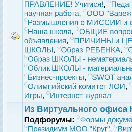
ПРАВЛЕНИЕ! Учимся!
,
Педаг
научная работа
,
ООО "Вареж
Размышления о МИССИИ и с
Наша школа
,
ОБЩИЕ вопро
объявления
,
ПРИЧИНЫ и ЦЕ
ШКОЛЫ
,
Образ РЕБЕНКА
,
Образ ШКОЛЫ - нематериаль
Облик ШКОЛЫ - материальны
Бизнес-проекты
,
SWOT ана
Олимпийский комитет ЛОИ
,
Игры
,
Интернет-журнал
Из Виртуального офиса 
Подфорумы:
Формы докуме
Президиум МОО "Круг"
,
Вир