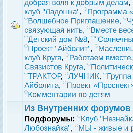
добрая воля к добрым делам
,
клуб "Ладошка"
,
Программа «
Волшебное Приглашение
,
Ч
связующая нить
,
Вместе вес
Детский дом №8
,
"Солнечны
Проект "Айболит"
,
Маслени
клуб Круга
,
Работаем вместе
Связистов Круга
,
Политическ
ТРАКТОР
,
ЛУЧНИК
,
Группа
Айболита
,
Проект «Проспект
Комментарии по детям
Из Внутренних форумов
Подфорумы:
Клуб "Незнайк
Любознайка"
,
МЫ - живые и р