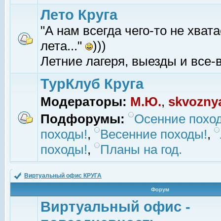
Лето Круга
"А нам всегда чего-то не хвата
лета..."
)))
Летние лагеря, выезды и все-в
ТурКлуб Круга
Модераторы:
М.Ю.
,
skvozny
Подфорумы:
Осенние похо
походы!
,
Весенние походы!
,
походы!
,
Планы на год.
Виртуальный офис КРУГА
Форум
Виртуальный офис -