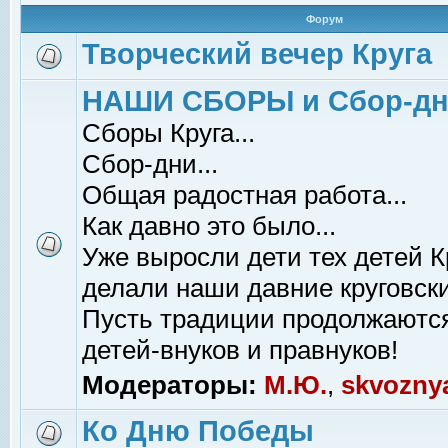
Форум
Творческий вечер Круга
НАШИ СБОРЫ и Сбор-д
Сборы Круга...
Сбор-дни...
Общая радостная работа...
Как давно это было...
Уже выросли дети тех детей К
делали наши давние круговски
Пусть традиции продолжаютс
детей-внуков и правнуков!
Модераторы:
М.Ю.
,
skvozny
Ко Дню Победы