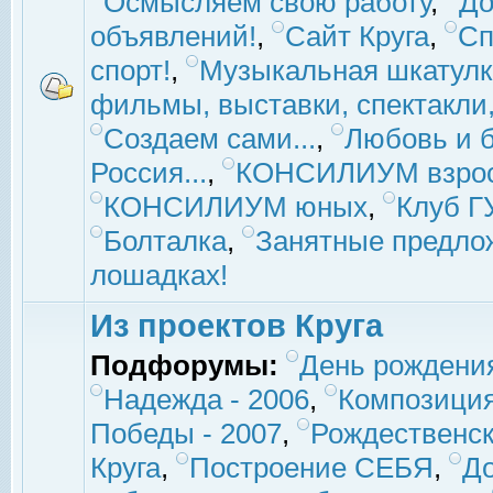
Осмысляем свою работу
,
До
объявлений!
,
Сайт Круга
,
Сп
спорт!
,
Музыкальная шкатулк
фильмы, выставки, спектакли, 
Создаем сами...
,
Любовь и б
Россия...
,
КОНСИЛИУМ взро
КОНСИЛИУМ юных
,
Клуб 
Болталка
,
Занятные предло
лошадках!
Из проектов Круга
Подфорумы:
День рождени
Надежда - 2006
,
Композиция
Победы - 2007
,
Рождественск
Круга
,
Построение СЕБЯ
,
До