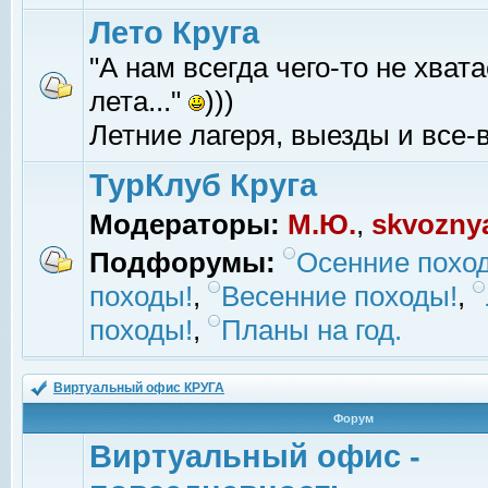
Лето Круга
"А нам всегда чего-то не хвата
лета..."
)))
Летние лагеря, выезды и все-в
ТурКлуб Круга
Модераторы:
М.Ю.
,
skvozny
Подфорумы:
Осенние похо
походы!
,
Весенние походы!
,
походы!
,
Планы на год.
Виртуальный офис КРУГА
Форум
Виртуальный офис -