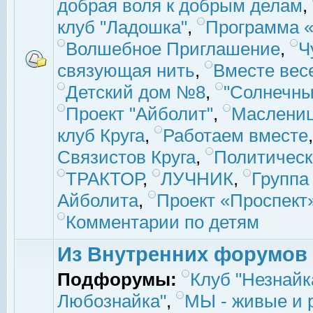
добрая воля к добрым делам
,
клуб "Ладошка"
,
Программа «
Волшебное Приглашение
,
Ч
связующая нить
,
Вместе вес
Детский дом №8
,
"Солнечны
Проект "Айболит"
,
Маслени
клуб Круга
,
Работаем вместе
Связистов Круга
,
Политическ
ТРАКТОР
,
ЛУЧНИК
,
Группа
Айболита
,
Проект «Проспект
Комментарии по детям
Из Внутренних форумов
Подфорумы:
Клуб "Незнайк
Любознайка"
,
МЫ - живые и р