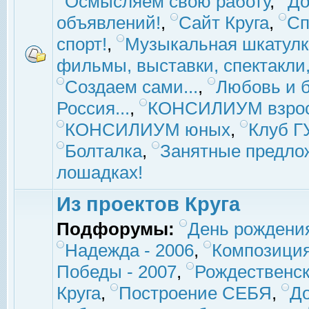
Осмысляем свою работу
,
До
объявлений!
,
Сайт Круга
,
Сп
спорт!
,
Музыкальная шкатулк
фильмы, выставки, спектакли, 
Создаем сами...
,
Любовь и б
Россия...
,
КОНСИЛИУМ взро
КОНСИЛИУМ юных
,
Клуб 
Болталка
,
Занятные предло
лошадках!
Из проектов Круга
Подфорумы:
День рождени
Надежда - 2006
,
Композиция
Победы - 2007
,
Рождественск
Круга
,
Построение СЕБЯ
,
До