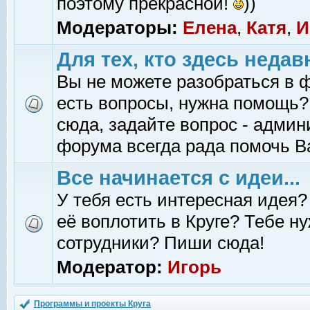
поэтому прекрасной!
))
Модераторы:
Елена
,
Катя
,
И
Для тех, кто здесь недав
Вы не можете разобраться в 
есть вопросы, нужна помощь?
сюда, задайте вопрос - адми
форума всегда рада помочь В
Все начинается с идеи...
У тебя есть интересная идея?
её воплотить в Круге? Тебе н
сотрудники? Пиши сюда!
Модератор:
Игорь
Программы и проекты Круга