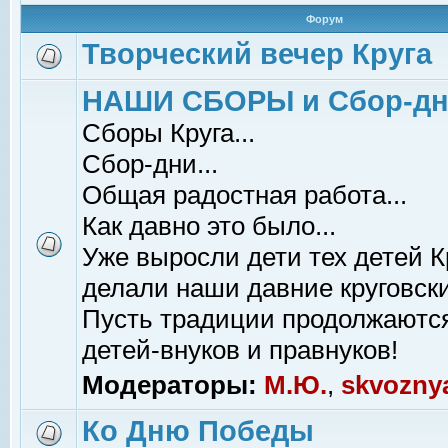
Форум
Творческий вечер Круга
НАШИ СБОРЫ и Сбор-д
Сборы Круга...
Сбор-дни...
Общая радостная работа...
Как давно это было...
Уже выросли дети тех детей К
делали наши давние круговски
Пусть традиции продолжаютс
детей-внуков и правнуков!
Модераторы:
М.Ю.
,
skvozny
Ко Дню Победы