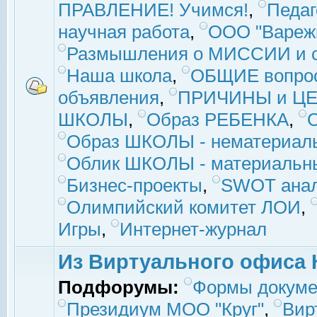
ПРАВЛЕНИЕ! Учимся!
,
Педаг
научная работа
,
ООО "Вареж
Размышления о МИССИИ и с
Наша школа
,
ОБЩИЕ вопро
объявления
,
ПРИЧИНЫ и ЦЕ
ШКОЛЫ
,
Образ РЕБЕНКА
,
Образ ШКОЛЫ - нематериаль
Облик ШКОЛЫ - материальны
Бизнес-проекты
,
SWOT ана
Олимпийский комитет ЛОИ
,
Игры
,
Интернет-журнал
Из Виртуального офиса 
Подфорумы:
Формы докуме
Президиум МОО "Круг"
,
Вир