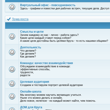
Виртуальный офис - повседневность
Здесь - графики и повестки дня рабочих встреч, текущие дела. Досту
Точка роста
Смыслы и цели
Зачем каждому из нас - лично - работа здесь?
Какие цели каждый ставит перед собою?
А какие цели достойны быть целями Круга - то есть нашими общими?
Деятельность
Что делаем?
Где делаем?
Как делаем?
Команда: качество взаимодействия
Обсуждаем взаимодействие в команде:
эффективные способы,
трудности,
радости
Целевая аудитория
Создаем и тестируем портрет целевой аудитории
Онлайн-школа
Мы многому можем научить желающих учиться.
Ныне это можно делать и онлайн.
Дело новое, нелегкое - но каждый может найти, чем помочь.
ДОМ для Круга