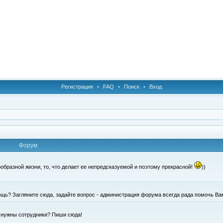
Регистрация
•
FAQ
•
Поиск
•
Вход
Форум
образной жизни, то, что делает ее непредсказуемой и поэтому прекрасной!
))
щь? Загляните сюда, задайте вопрос - администрация форума всегда рада помочь Ва
е нужны сотрудники? Пиши сюда!