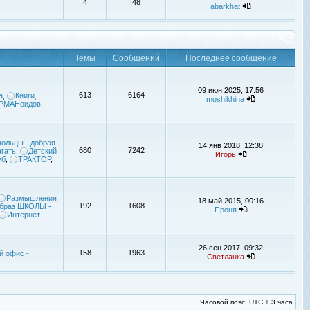
4
48
abarkhat
Темы
Сообщений
Последнее сообщение
09 июн 2025, 17:56
613
6164
а
,
Книги,
moshikhina
УРМАНоидов
,
ольцы - добрая
14 янв 2018, 12:38
680
7242
гать
,
Детский
Игорь
уб
,
ТРАКТОР
,
Размышления
18 май 2015, 00:16
192
1608
браз ШКОЛЫ -
Проня
Интернет-
26 сен 2017, 09:32
158
1963
й офис -
Светланка
Часовой пояс: UTC + 3 часа