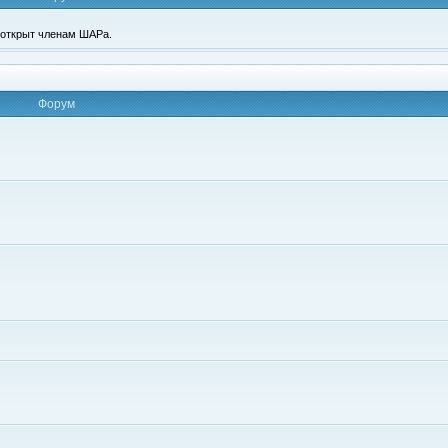
п открыт членам ШАРа.
Форум