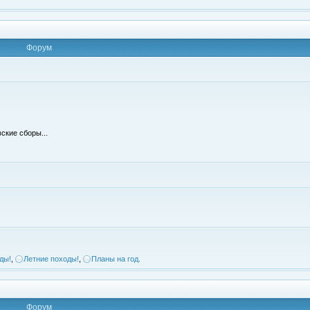
Форум
ские сборы...
ды!
,
Летние походы!
,
Планы на год.
Форум