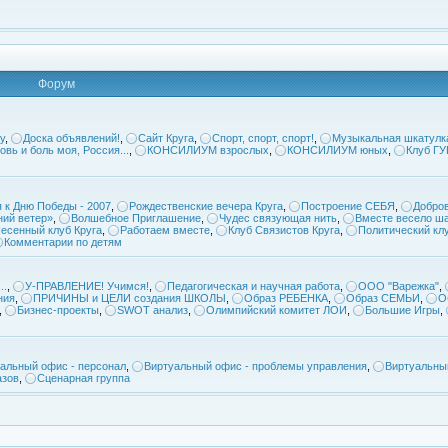
Форум
у
,
Доска объявлений!
,
Сайт Круга
,
Спорт, спорт, спорт!
,
Музыкальная шкатулк
овь и боль моя, Россия...
,
КОНСИЛИУМ взрослых
,
КОНСИЛИУМ юных
,
Клуб Г
 к Дню Победы - 2007
,
Рождественские вечера Круга
,
Построение СЕБЯ
,
Добров
ий ветер»
,
Волшебное Приглашение
,
Чудес связующая нить
,
Вместе весело ша
есенный клуб Круга
,
Работаем вместе
,
Клуб Связистов Круга
,
Политический кл
Комментарии по детям
..
,
У-ПРАВЛЕНИЕ! Учимся!
,
Педагогическая и научная работа
,
ООО "Варежка"
,
ния
,
ПРИЧИНЫ и ЦЕЛИ создания ШКОЛЫ
,
Образ РЕБЕНКА
,
Образ СЕМЬИ
,
О
,
Бизнес-проекты
,
SWOT анализ
,
Олимпийский комитет ЛОИ
,
Большие Игры
,
альный офис - персонал
,
Виртуальный офис - проблемы управления
,
Виртуальны
азов
,
Сценарная группа