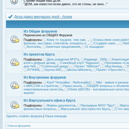
Строим общий наш ДОМ.
"ДОМ, как известно всем давно, это не стены, не окно..."
Дела давно минувших дней - Архив
Из Общих форумов
Перенесено из ОБЩИХ Форумов
Подфорумы:
Кому-то труднее, чем нам...
,
Осмысляем свою работ
фильмы, выставки, спектакли, концерты и...
,
Создаем сами...
,
Люб
Болталка
,
Занятные предложения
,
О лошадках!
Из проектов Круга
Подфорумы:
День рождения КРУГа
,
Надежда - 2006
,
Композиция
воля к добрым делам
,
Семейный клуб "Ладошка"
,
Программа «Син
дом №8
,
"Солнечный дождь"
,
Проект "Айболит"
,
Масленица
,
П
ЛУЧНИК
,
Группа ИКС
,
Школа Айболита
,
Проект «Проспект»
,
Из Внутренних форумов
Подфорумы:
Клуб "Незнайка - Любознайка"
,
МЫ - живые и разные.
о МИССИИ и стратегии
,
Наша школа
,
ОБЩИЕ вопросы и объявле
нематериальные качества
,
Облик ШКОЛЫ - материальные качества
журнал
Из Виртуального офиса Круга
Подфорумы:
Формы документов
,
Президиум МОО "Круг"
,
Вирту
финансовые вопросы
,
Виртуальное пространство Круга
,
Стол зак
Удалить cookies форума
|
Наша команда
Список форумов