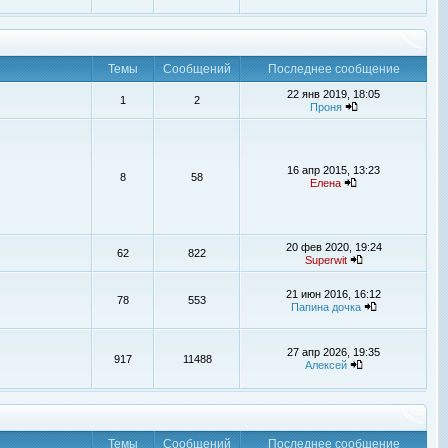
Темы
Сообщений
Последнее сообщение
22 янв 2019, 18:05
1
2
Проня
16 апр 2015, 13:23
8
58
Елена
20 фев 2020, 19:24
62
822
Superwit
21 июн 2016, 16:12
78
553
Папина дочка
27 апр 2026, 19:35
917
11488
Алексей
Темы
Сообщений
Последнее сообщение