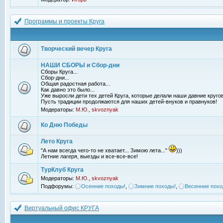
Программы и проекты Круга
Творческий вечер Круга
НАШИ СБОРЫ и Сбор-дни
Сборы Круга...
Сбор-дни...
Общая радостная работа...
Как давно это было...
Уже выросли дети тех детей Круга, которые делали наши давние кругов
Пусть традиции продолжаются для наших детей-внуков и правнуков!
Модераторы:
М.Ю.
,
skvoznyak
Ко Дню Победы
Лето Круга
"А нам всегда чего-то не хватает... Зимою лета..."
)))
Летние лагеря, выезды и все-все-все!
ТурКлуб Круга
Модераторы:
М.Ю.
,
skvoznyak
Подфорумы:
Осенние походы!
,
Зимние походы!
,
Весенние похо
Виртуальный офис КРУГА