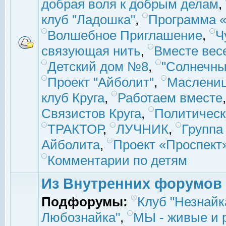
добрая воля к добрым делам
,
клуб "Ладошка"
,
Программа «
Волшебное Приглашение
,
Ч
связующая нить
,
Вместе вес
Детский дом №8
,
"Солнечны
Проект "Айболит"
,
Маслени
клуб Круга
,
Работаем вместе
Связистов Круга
,
Политическ
ТРАКТОР
,
ЛУЧНИК
,
Группа
Айболита
,
Проект «Проспект
Комментарии по детям
Из Внутренних форумов
Подфорумы:
Клуб "Незнайк
Любознайка"
,
МЫ - живые и р