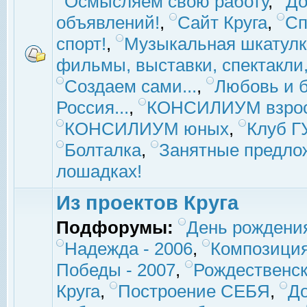
Осмысляем свою работу
,
До
объявлений!
,
Сайт Круга
,
Сп
спорт!
,
Музыкальная шкатулк
фильмы, выставки, спектакли, 
Создаем сами...
,
Любовь и б
Россия...
,
КОНСИЛИУМ взро
КОНСИЛИУМ юных
,
Клуб 
Болталка
,
Занятные предло
лошадках!
Из проектов Круга
Подфорумы:
День рождени
Надежда - 2006
,
Композиция
Победы - 2007
,
Рождественск
Круга
,
Построение СЕБЯ
,
До