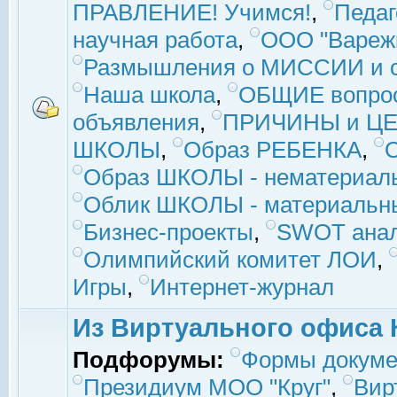
ПРАВЛЕНИЕ! Учимся!
,
Педаг
научная работа
,
ООО "Вареж
Размышления о МИССИИ и с
Наша школа
,
ОБЩИЕ вопро
объявления
,
ПРИЧИНЫ и ЦЕ
ШКОЛЫ
,
Образ РЕБЕНКА
,
Образ ШКОЛЫ - нематериаль
Облик ШКОЛЫ - материальны
Бизнес-проекты
,
SWOT ана
Олимпийский комитет ЛОИ
,
Игры
,
Интернет-журнал
Из Виртуального офиса 
Подфорумы:
Формы докуме
Президиум МОО "Круг"
,
Вир