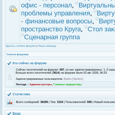
офис - персонал
,
Виртуальны
проблемы управления
,
Вирт
- финансовые вопросы
,
Вирт
пространство Круга
,
Стол зак
Сценарная группа
Удалить cookies форума
|
Наша команда
Список форумов
Кто сейчас на форуме
Сейчас посетителей на форуме:
597
, из них зарегистрированных: 1, 0 скр
Больше всего посетителей (
3614
) на форуме было 03 авг 2026, 06:33
Зарегистрированные пользователи:
Baidu [Spider]
Легенда ::
Администраторы
,
Главные модераторы
Статистика
Всего сообщений:
36290
| Тем:
3154
| Пользователей:
599
| Новый пользов
Вход