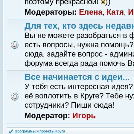
поэтому прекрасной!
))
Модераторы:
Елена
,
Катя
,
И
Для тех, кто здесь недав
Вы не можете разобраться в 
есть вопросы, нужна помощь?
сюда, задайте вопрос - адми
форума всегда рада помочь В
Все начинается с идеи...
У тебя есть интересная идея?
её воплотить в Круге? Тебе н
сотрудники? Пиши сюда!
Модератор:
Игорь
Программы и проекты Круга