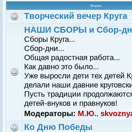
Форум
Творческий вечер Круга
НАШИ СБОРЫ и Сбор-д
Сборы Круга...
Сбор-дни...
Общая радостная работа...
Как давно это было...
Уже выросли дети тех детей К
делали наши давние круговски
Пусть традиции продолжаютс
детей-внуков и правнуков!
Модераторы:
М.Ю.
,
skvozny
Ко Дню Победы