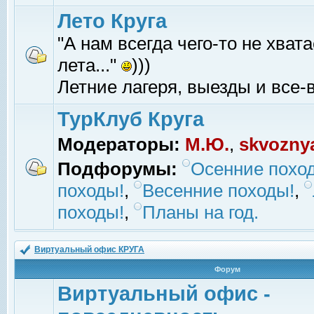
Лето Круга
"А нам всегда чего-то не хвата
лета..."
)))
Летние лагеря, выезды и все-в
ТурКлуб Круга
Модераторы:
М.Ю.
,
skvozny
Подфорумы:
Осенние похо
походы!
,
Весенние походы!
,
походы!
,
Планы на год.
Виртуальный офис КРУГА
Форум
Виртуальный офис -