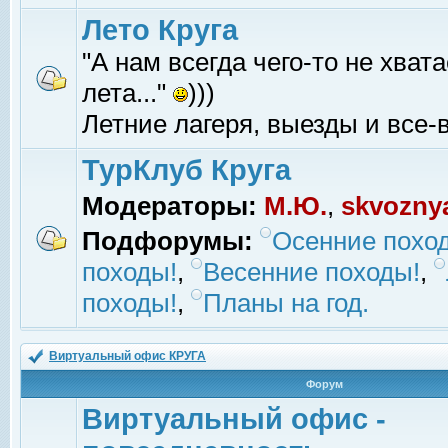
Лето Круга
"А нам всегда чего-то не хвата
лета..."
)))
Летние лагеря, выезды и все-в
ТурКлуб Круга
Модераторы:
М.Ю.
,
skvozny
Подфорумы:
Осенние похо
походы!
,
Весенние походы!
,
походы!
,
Планы на год.
Виртуальный офис КРУГА
Форум
Виртуальный офис -