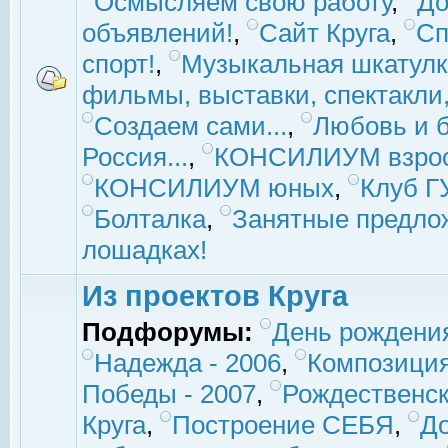
Осмысляем свою работу
,
До
объявлений!
,
Сайт Круга
,
Сп
спорт!
,
Музыкальная шкатулк
фильмы, выставки, спектакли, 
Создаем сами...
,
Любовь и б
Россия...
,
КОНСИЛИУМ взро
КОНСИЛИУМ юных
,
Клуб 
Болталка
,
Занятные предло
лошадках!
Из проектов Круга
Подфорумы:
День рождени
Надежда - 2006
,
Композиция
Победы - 2007
,
Рождественск
Круга
,
Построение СЕБЯ
,
До