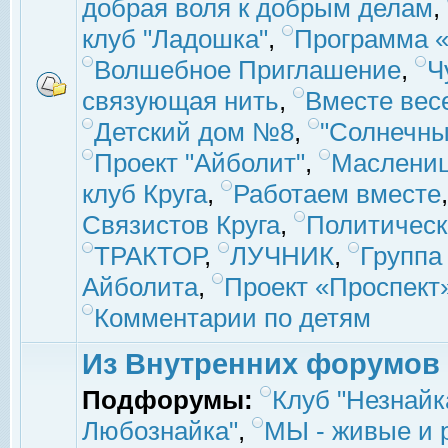
добрая воля к добрым делам
,
клуб "Ладошка"
,
Программа «
Волшебное Приглашение
,
Ч
связующая нить
,
Вместе вес
Детский дом №8
,
"Солнечны
Проект "Айболит"
,
Маслени
клуб Круга
,
Работаем вместе
Связистов Круга
,
Политическ
ТРАКТОР
,
ЛУЧНИК
,
Группа
Айболита
,
Проект «Проспект
Комментарии по детям
Из Внутренних форумов
Подфорумы:
Клуб "Незнайк
Любознайка"
,
МЫ - живые и р