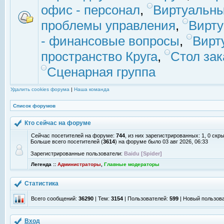
офис - персонал
,
Виртуальны
проблемы управления
,
Вирт
- финансовые вопросы
,
Вирт
пространство Круга
,
Стол зак
Сценарная группа
Удалить cookies форума
|
Наша команда
Список форумов
Кто сейчас на форуме
Сейчас посетителей на форуме:
744
, из них зарегистрированных: 1, 0 скр
Больше всего посетителей (
3614
) на форуме было 03 авг 2026, 06:33
Зарегистрированные пользователи:
Baidu [Spider]
Легенда ::
Администраторы
,
Главные модераторы
Статистика
Всего сообщений:
36290
| Тем:
3154
| Пользователей:
599
| Новый пользов
Вход