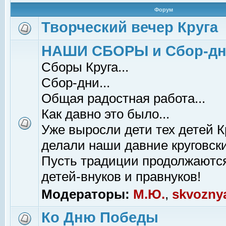
Форум
Творческий вечер Круга
НАШИ СБОРЫ и Сбор-д
Сборы Круга...
Сбор-дни...
Общая радостная работа...
Как давно это было...
Уже выросли дети тех детей К
делали наши давние круговски
Пусть традиции продолжаютс
детей-внуков и правнуков!
Модераторы:
М.Ю.
,
skvozny
Ко Дню Победы