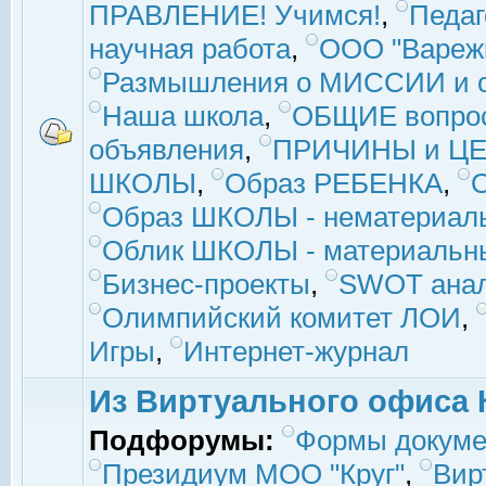
ПРАВЛЕНИЕ! Учимся!
,
Педаг
научная работа
,
ООО "Вареж
Размышления о МИССИИ и с
Наша школа
,
ОБЩИЕ вопро
объявления
,
ПРИЧИНЫ и ЦЕ
ШКОЛЫ
,
Образ РЕБЕНКА
,
Образ ШКОЛЫ - нематериаль
Облик ШКОЛЫ - материальны
Бизнес-проекты
,
SWOT ана
Олимпийский комитет ЛОИ
,
Игры
,
Интернет-журнал
Из Виртуального офиса 
Подфорумы:
Формы докуме
Президиум МОО "Круг"
,
Вир