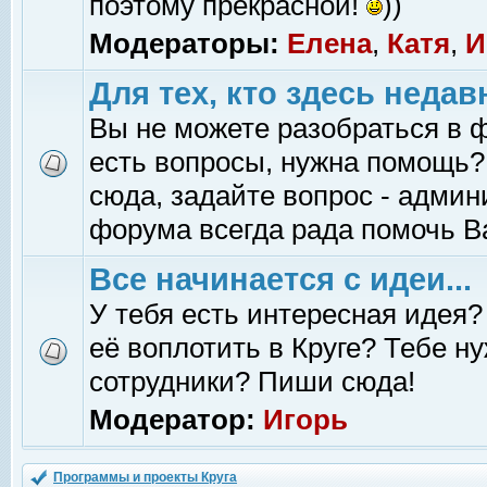
поэтому прекрасной!
))
Модераторы:
Елена
,
Катя
,
И
Для тех, кто здесь недав
Вы не можете разобраться в 
есть вопросы, нужна помощь?
сюда, задайте вопрос - адми
форума всегда рада помочь В
Все начинается с идеи...
У тебя есть интересная идея?
её воплотить в Круге? Тебе н
сотрудники? Пиши сюда!
Модератор:
Игорь
Программы и проекты Круга