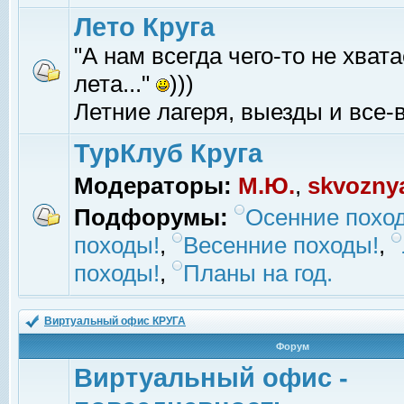
Лето Круга
"А нам всегда чего-то не хвата
лета..."
)))
Летние лагеря, выезды и все-в
ТурКлуб Круга
Модераторы:
М.Ю.
,
skvozny
Подфорумы:
Осенние похо
походы!
,
Весенние походы!
,
походы!
,
Планы на год.
Виртуальный офис КРУГА
Форум
Виртуальный офис -