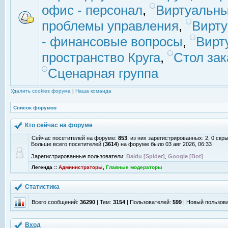
офис - персонал
,
Виртуальны
проблемы управления
,
Вирт
- финансовые вопросы
,
Вирт
пространство Круга
,
Стол зак
Сценарная группа
Удалить cookies форума
|
Наша команда
Список форумов
Кто сейчас на форуме
Сейчас посетителей на форуме:
853
, из них зарегистрированных: 2, 0 скр
Больше всего посетителей (
3614
) на форуме было 03 авг 2026, 06:33
Зарегистрированные пользователи:
Baidu [Spider]
,
Google [Bot]
Легенда ::
Администраторы
,
Главные модераторы
Статистика
Всего сообщений:
36290
| Тем:
3154
| Пользователей:
599
| Новый пользов
Вход