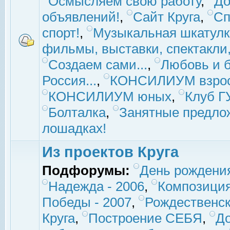
Осмысляем свою работу
,
До
объявлений!
,
Сайт Круга
,
Сп
спорт!
,
Музыкальная шкатулк
фильмы, выставки, спектакли, 
Создаем сами...
,
Любовь и б
Россия...
,
КОНСИЛИУМ взро
КОНСИЛИУМ юных
,
Клуб 
Болталка
,
Занятные предло
лошадках!
Из проектов Круга
Подфорумы:
День рождени
Надежда - 2006
,
Композиция
Победы - 2007
,
Рождественск
Круга
,
Построение СЕБЯ
,
До