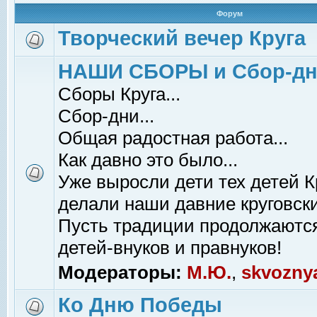
Форум
Творческий вечер Круга
НАШИ СБОРЫ и Сбор-д
Сборы Круга...
Сбор-дни...
Общая радостная работа...
Как давно это было...
Уже выросли дети тех детей К
делали наши давние круговски
Пусть традиции продолжаютс
детей-внуков и правнуков!
Модераторы:
М.Ю.
,
skvozny
Ко Дню Победы