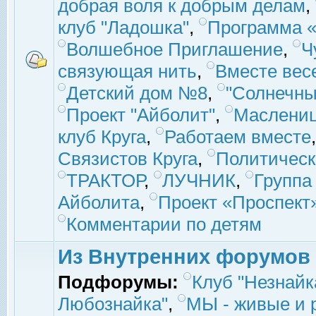
добрая воля к добрым делам
,
клуб "Ладошка"
,
Программа «
Волшебное Приглашение
,
Ч
связующая нить
,
Вместе вес
Детский дом №8
,
"Солнечны
Проект "Айболит"
,
Маслени
клуб Круга
,
Работаем вместе
Связистов Круга
,
Политическ
ТРАКТОР
,
ЛУЧНИК
,
Группа
Айболита
,
Проект «Проспект
Комментарии по детям
Из Внутренних форумов
Подфорумы:
Клуб "Незнайк
Любознайка"
,
МЫ - живые и р