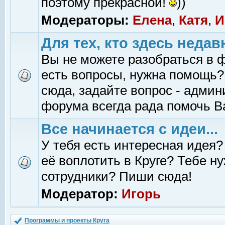
поэтому прекрасной!
))
Модераторы:
Елена
,
Катя
,
И
Для тех, кто здесь недав
Вы не можете разобраться в 
есть вопросы, нужна помощь?
сюда, задайте вопрос - адми
форума всегда рада помочь В
Все начинается с идеи...
У тебя есть интересная идея?
её воплотить в Круге? Тебе н
сотрудники? Пиши сюда!
Модератор:
Игорь
Программы и проекты Круга