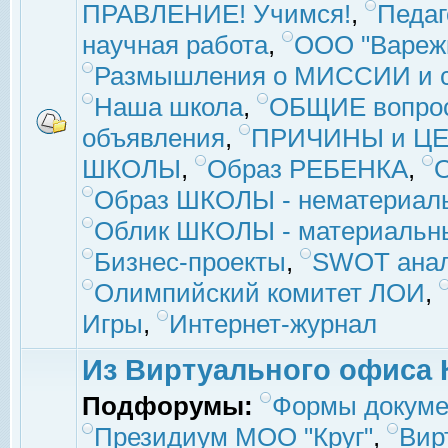
ПРАВЛЕНИЕ! Учимся!
,
Педаг
научная работа
,
ООО "Вареж
Размышления о МИССИИ и с
Наша школа
,
ОБЩИЕ вопро
объявления
,
ПРИЧИНЫ и ЦЕ
ШКОЛЫ
,
Образ РЕБЕНКА
,
Образ ШКОЛЫ - нематериаль
Облик ШКОЛЫ - материальны
Бизнес-проекты
,
SWOT ана
Олимпийский комитет ЛОИ
,
Игры
,
Интернет-журнал
Из Виртуального офиса 
Подфорумы:
Формы докуме
Президиум МОО "Круг"
,
Вир