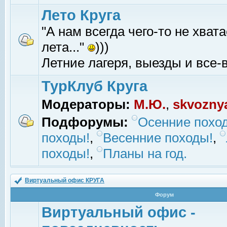
Лето Круга
"А нам всегда чего-то не хвата
лета..."
)))
Летние лагеря, выезды и все-в
ТурКлуб Круга
Модераторы:
М.Ю.
,
skvozny
Подфорумы:
Осенние похо
походы!
,
Весенние походы!
,
походы!
,
Планы на год.
Виртуальный офис КРУГА
Форум
Виртуальный офис -