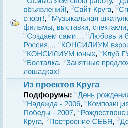
Осмысляем свою работу
,
До
объявлений!
,
Сайт Круга
,
Сп
спорт!
,
Музыкальная шкатулк
фильмы, выставки, спектакли, 
Создаем сами...
,
Любовь и б
Россия...
,
КОНСИЛИУМ взро
КОНСИЛИУМ юных
,
Клуб 
Болталка
,
Занятные предло
лошадках!
Из проектов Круга
Подфорумы:
День рождени
Надежда - 2006
,
Композиция
Победы - 2007
,
Рождественск
Круга
,
Построение СЕБЯ
,
До