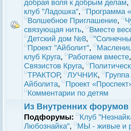
добрая воля к добрым делам
,
клуб "Ладошка"
,
Программа «
Волшебное Приглашение
,
Ч
связующая нить
,
Вместе вес
Детский дом №8
,
"Солнечны
Проект "Айболит"
,
Маслени
клуб Круга
,
Работаем вместе
Связистов Круга
,
Политическ
ТРАКТОР
,
ЛУЧНИК
,
Группа
Айболита
,
Проект «Проспект
Комментарии по детям
Из Внутренних форумов
Подфорумы:
Клуб "Незнайк
Любознайка"
,
МЫ - живые и р