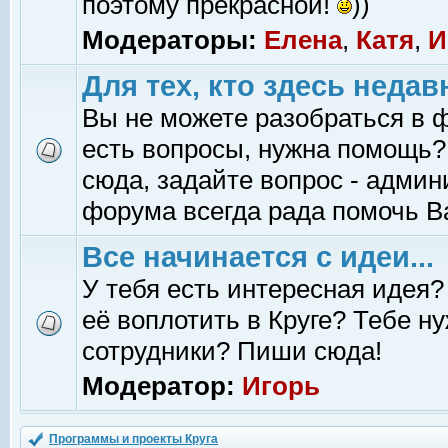
поэтому прекрасной!
))
Модераторы:
Елена
,
Катя
,
И
Для тех, кто здесь недав
Вы не можете разобраться в 
есть вопросы, нужна помощь?
сюда, задайте вопрос - адми
форума всегда рада помочь В
Все начинается с идеи...
У тебя есть интересная идея?
её воплотить в Круге? Тебе н
сотрудники? Пиши сюда!
Модератор:
Игорь
Программы и проекты Круга