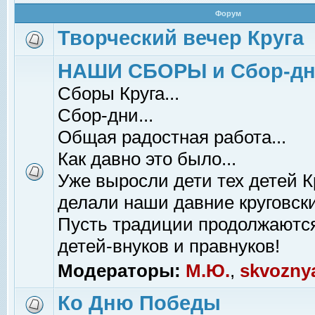
Форум
Творческий вечер Круга
НАШИ СБОРЫ и Сбор-д
Сборы Круга...
Сбор-дни...
Общая радостная работа...
Как давно это было...
Уже выросли дети тех детей К
делали наши давние круговски
Пусть традиции продолжаютс
детей-внуков и правнуков!
Модераторы:
М.Ю.
,
skvozny
Ко Дню Победы