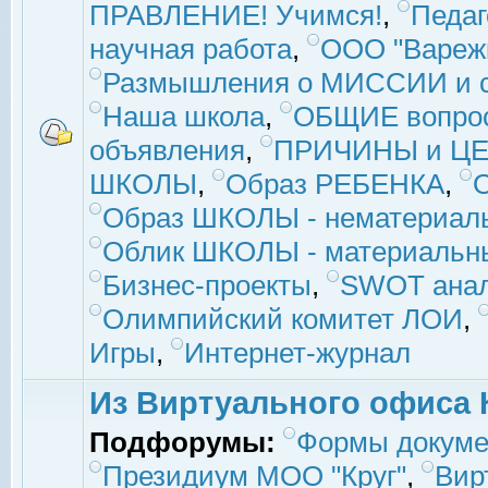
ПРАВЛЕНИЕ! Учимся!
,
Педаг
научная работа
,
ООО "Вареж
Размышления о МИССИИ и с
Наша школа
,
ОБЩИЕ вопро
объявления
,
ПРИЧИНЫ и ЦЕ
ШКОЛЫ
,
Образ РЕБЕНКА
,
Образ ШКОЛЫ - нематериаль
Облик ШКОЛЫ - материальны
Бизнес-проекты
,
SWOT ана
Олимпийский комитет ЛОИ
,
Игры
,
Интернет-журнал
Из Виртуального офиса 
Подфорумы:
Формы докуме
Президиум МОО "Круг"
,
Вир