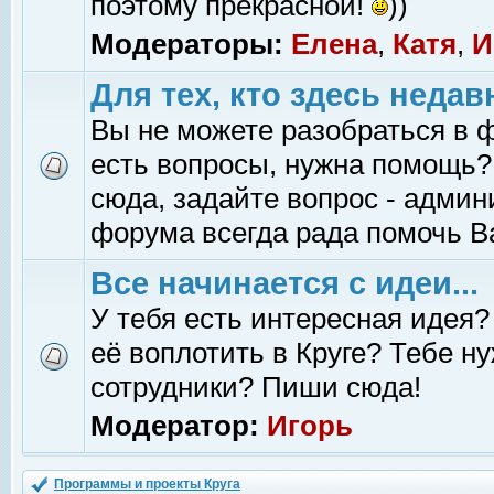
поэтому прекрасной!
))
Модераторы:
Елена
,
Катя
,
И
Для тех, кто здесь недав
Вы не можете разобраться в 
есть вопросы, нужна помощь?
сюда, задайте вопрос - адми
форума всегда рада помочь В
Все начинается с идеи...
У тебя есть интересная идея?
её воплотить в Круге? Тебе н
сотрудники? Пиши сюда!
Модератор:
Игорь
Программы и проекты Круга