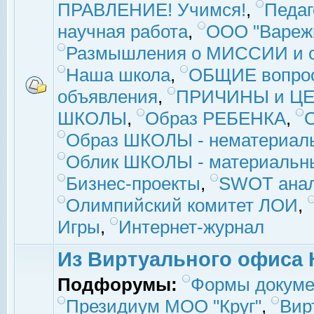
ПРАВЛЕНИЕ! Учимся!
,
Педаг
научная работа
,
ООО "Вареж
Размышления о МИССИИ и с
Наша школа
,
ОБЩИЕ вопро
объявления
,
ПРИЧИНЫ и ЦЕ
ШКОЛЫ
,
Образ РЕБЕНКА
,
Образ ШКОЛЫ - нематериаль
Облик ШКОЛЫ - материальны
Бизнес-проекты
,
SWOT ана
Олимпийский комитет ЛОИ
,
Игры
,
Интернет-журнал
Из Виртуального офиса 
Подфорумы:
Формы докуме
Президиум МОО "Круг"
,
Вир