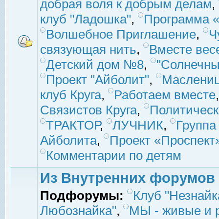
добрая воля к добрым делам
,
клуб "Ладошка"
,
Программа «
Волшебное Приглашение
,
Ч
связующая нить
,
Вместе вес
Детский дом №8
,
"Солнечны
Проект "Айболит"
,
Маслени
клуб Круга
,
Работаем вместе
Связистов Круга
,
Политическ
ТРАКТОР
,
ЛУЧНИК
,
Группа
Айболита
,
Проект «Проспект
Комментарии по детям
Из Внутренних форумов
Подфорумы:
Клуб "Незнайк
Любознайка"
,
МЫ - живые и р