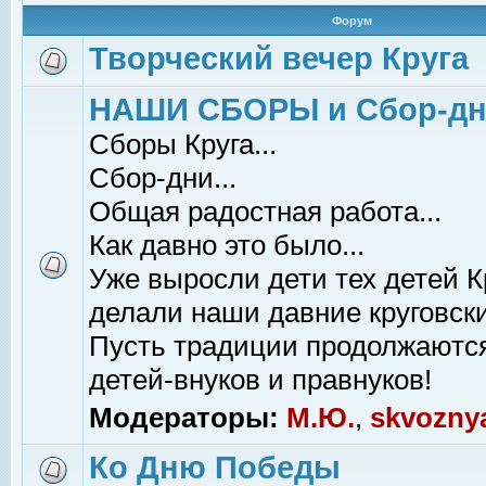
Форум
Творческий вечер Круга
НАШИ СБОРЫ и Сбор-д
Сборы Круга...
Сбор-дни...
Общая радостная работа...
Как давно это было...
Уже выросли дети тех детей К
делали наши давние круговски
Пусть традиции продолжаютс
детей-внуков и правнуков!
Модераторы:
М.Ю.
,
skvozny
Ко Дню Победы