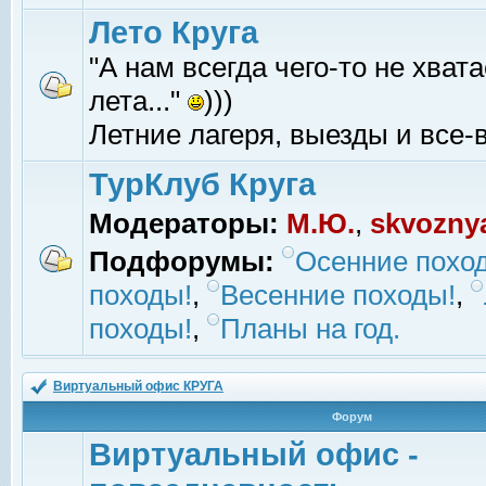
Лето Круга
"А нам всегда чего-то не хвата
лета..."
)))
Летние лагеря, выезды и все-в
ТурКлуб Круга
Модераторы:
М.Ю.
,
skvozny
Подфорумы:
Осенние похо
походы!
,
Весенние походы!
,
походы!
,
Планы на год.
Виртуальный офис КРУГА
Форум
Виртуальный офис -