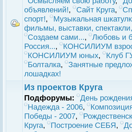
Осмысляем свою работу
,
До
объявлений!
,
Сайт Круга
,
Сп
спорт!
,
Музыкальная шкатулк
фильмы, выставки, спектакли, 
Создаем сами...
,
Любовь и б
Россия...
,
КОНСИЛИУМ взро
КОНСИЛИУМ юных
,
Клуб 
Болталка
,
Занятные предло
лошадках!
Из проектов Круга
Подфорумы:
День рождени
Надежда - 2006
,
Композиция
Победы - 2007
,
Рождественск
Круга
,
Построение СЕБЯ
,
До