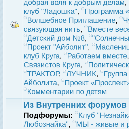
добрая воля к добрым делам
,
клуб "Ладошка"
,
Программа «
Волшебное Приглашение
,
Ч
связующая нить
,
Вместе вес
Детский дом №8
,
"Солнечны
Проект "Айболит"
,
Маслени
клуб Круга
,
Работаем вместе
Связистов Круга
,
Политическ
ТРАКТОР
,
ЛУЧНИК
,
Группа
Айболита
,
Проект «Проспект
Комментарии по детям
Из Внутренних форумов
Подфорумы:
Клуб "Незнайк
Любознайка"
,
МЫ - живые и р