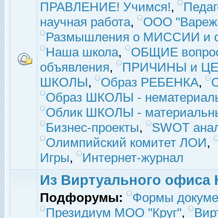
ПРАВЛЕНИЕ! Учимся!
,
Педаг
научная работа
,
ООО "Вареж
Размышления о МИССИИ и с
Наша школа
,
ОБЩИЕ вопро
объявления
,
ПРИЧИНЫ и ЦЕ
ШКОЛЫ
,
Образ РЕБЕНКА
,
Образ ШКОЛЫ - нематериаль
Облик ШКОЛЫ - материальны
Бизнес-проекты
,
SWOT ана
Олимпийский комитет ЛОИ
,
Игры
,
Интернет-журнал
Из Виртуального офиса 
Подфорумы:
Формы докуме
Президиум МОО "Круг"
,
Вир