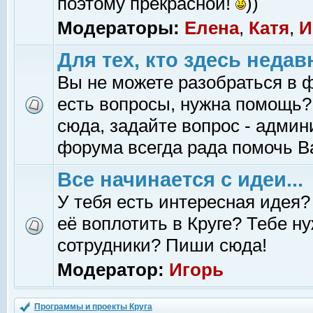
поэтому прекрасной!
))
Модераторы:
Елена
,
Катя
,
И
Для тех, кто здесь недав
Вы не можете разобраться в 
есть вопросы, нужна помощь?
сюда, задайте вопрос - адми
форума всегда рада помочь В
Все начинается с идеи...
У тебя есть интересная идея?
её воплотить в Круге? Тебе н
сотрудники? Пиши сюда!
Модератор:
Игорь
Программы и проекты Круга