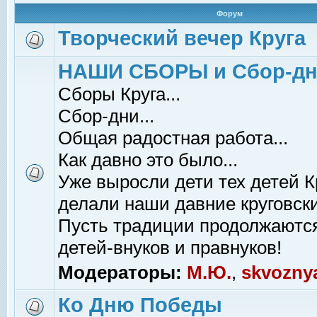
Форум
Творческий вечер Круга
НАШИ СБОРЫ и Сбор-д
Сборы Круга...
Сбор-дни...
Общая радостная работа...
Как давно это было...
Уже выросли дети тех детей К
делали наши давние круговски
Пусть традиции продолжаютс
детей-внуков и правнуков!
Модераторы:
М.Ю.
,
skvozny
Ко Дню Победы