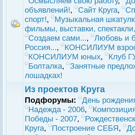
Осмысляем свою работу
,
До
объявлений!
,
Сайт Круга
,
Сп
спорт!
,
Музыкальная шкатулк
фильмы, выставки, спектакли, 
Создаем сами...
,
Любовь и б
Россия...
,
КОНСИЛИУМ взро
КОНСИЛИУМ юных
,
Клуб 
Болталка
,
Занятные предло
лошадках!
Из проектов Круга
Подфорумы:
День рождени
Надежда - 2006
,
Композиция
Победы - 2007
,
Рождественск
Круга
,
Построение СЕБЯ
,
До