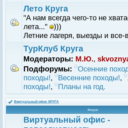
Лето Круга
"А нам всегда чего-то не хвата
лета..."
)))
Летние лагеря, выезды и все-в
ТурКлуб Круга
Модераторы:
М.Ю.
,
skvozny
Подфорумы:
Осенние похо
походы!
,
Весенние походы!
,
походы!
,
Планы на год.
Виртуальный офис КРУГА
Форум
Виртуальный офис -