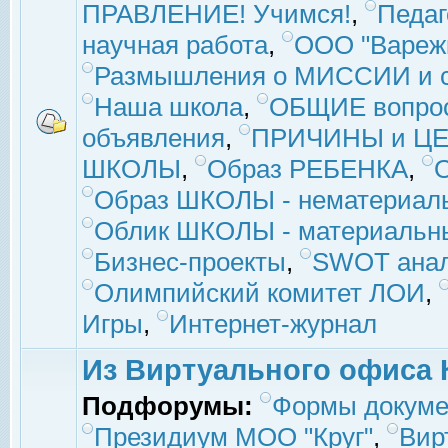
ПРАВЛЕНИЕ! Учимся!
,
Педаг
научная работа
,
ООО "Вареж
Размышления о МИССИИ и с
Наша школа
,
ОБЩИЕ вопро
объявления
,
ПРИЧИНЫ и ЦЕ
ШКОЛЫ
,
Образ РЕБЕНКА
,
Образ ШКОЛЫ - нематериаль
Облик ШКОЛЫ - материальны
Бизнес-проекты
,
SWOT ана
Олимпийский комитет ЛОИ
,
Игры
,
Интернет-журнал
Из Виртуального офиса 
Подфорумы:
Формы докуме
Президиум МОО "Круг"
,
Вир