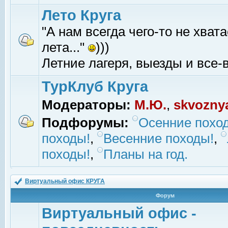
Лето Круга
"А нам всегда чего-то не хвата
лета..."
)))
Летние лагеря, выезды и все-в
ТурКлуб Круга
Модераторы:
М.Ю.
,
skvozny
Подфорумы:
Осенние похо
походы!
,
Весенние походы!
,
походы!
,
Планы на год.
Виртуальный офис КРУГА
Форум
Виртуальный офис -