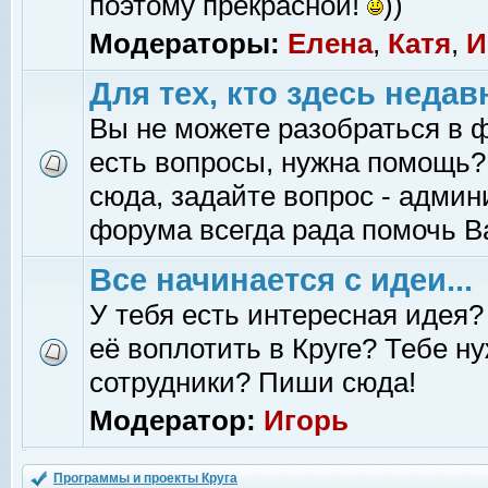
поэтому прекрасной!
))
Модераторы:
Елена
,
Катя
,
И
Для тех, кто здесь недав
Вы не можете разобраться в 
есть вопросы, нужна помощь?
сюда, задайте вопрос - адми
форума всегда рада помочь В
Все начинается с идеи...
У тебя есть интересная идея?
её воплотить в Круге? Тебе н
сотрудники? Пиши сюда!
Модератор:
Игорь
Программы и проекты Круга