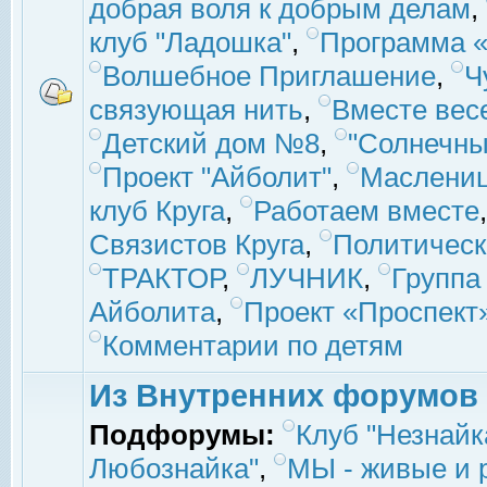
добрая воля к добрым делам
,
клуб "Ладошка"
,
Программа «
Волшебное Приглашение
,
Ч
связующая нить
,
Вместе вес
Детский дом №8
,
"Солнечны
Проект "Айболит"
,
Маслени
клуб Круга
,
Работаем вместе
Связистов Круга
,
Политическ
ТРАКТОР
,
ЛУЧНИК
,
Группа
Айболита
,
Проект «Проспект
Комментарии по детям
Из Внутренних форумов
Подфорумы:
Клуб "Незнайк
Любознайка"
,
МЫ - живые и р