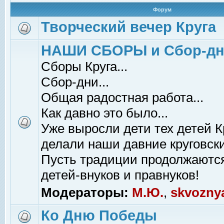
Форум
Творческий вечер Круга
НАШИ СБОРЫ и Сбор-д
Сборы Круга...
Сбор-дни...
Общая радостная работа...
Как давно это было...
Уже выросли дети тех детей К
делали наши давние круговски
Пусть традиции продолжаютс
детей-внуков и правнуков!
Модераторы:
М.Ю.
,
skvozny
Ко Дню Победы