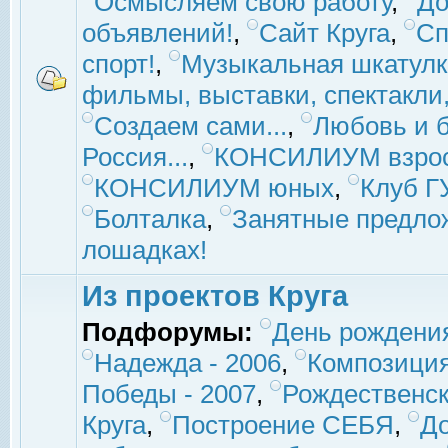
Осмысляем свою работу
,
До
объявлений!
,
Сайт Круга
,
Сп
спорт!
,
Музыкальная шкатулк
фильмы, выставки, спектакли, 
Создаем сами...
,
Любовь и б
Россия...
,
КОНСИЛИУМ взро
КОНСИЛИУМ юных
,
Клуб 
Болталка
,
Занятные предло
лошадках!
Из проектов Круга
Подфорумы:
День рождени
Надежда - 2006
,
Композиция
Победы - 2007
,
Рождественск
Круга
,
Построение СЕБЯ
,
До