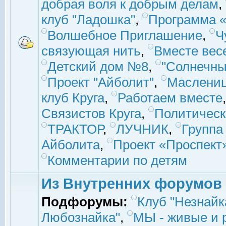
добрая воля к добрым делам
,
клуб "Ладошка"
,
Программа «
Волшебное Приглашение
,
Ч
связующая нить
,
Вместе вес
Детский дом №8
,
"Солнечны
Проект "Айболит"
,
Маслени
клуб Круга
,
Работаем вместе
Связистов Круга
,
Политическ
ТРАКТОР
,
ЛУЧНИК
,
Группа
Айболита
,
Проект «Проспект
Комментарии по детям
Из Внутренних форумов
Подфорумы:
Клуб "Незнайк
Любознайка"
,
МЫ - живые и р