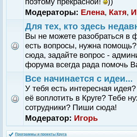
поэтому прекрасной!
))
Модераторы:
Елена
,
Катя
,
И
Для тех, кто здесь недав
Вы не можете разобраться в 
есть вопросы, нужна помощь?
сюда, задайте вопрос - адми
форума всегда рада помочь В
Все начинается с идеи...
У тебя есть интересная идея?
её воплотить в Круге? Тебе н
сотрудники? Пиши сюда!
Модератор:
Игорь
Программы и проекты Круга