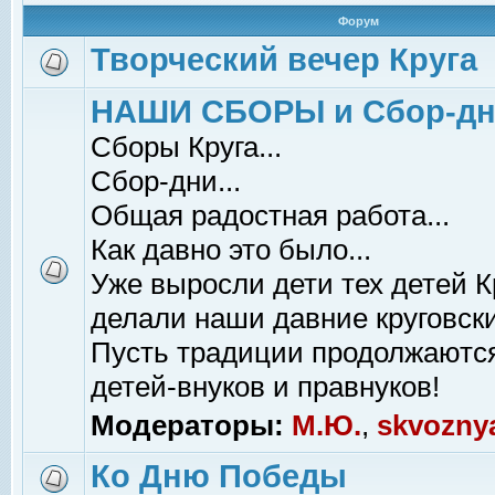
Форум
Творческий вечер Круга
НАШИ СБОРЫ и Сбор-д
Сборы Круга...
Сбор-дни...
Общая радостная работа...
Как давно это было...
Уже выросли дети тех детей К
делали наши давние круговски
Пусть традиции продолжаютс
детей-внуков и правнуков!
Модераторы:
М.Ю.
,
skvozny
Ко Дню Победы