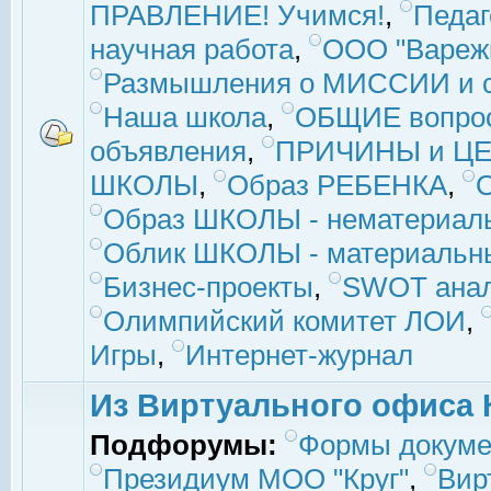
ПРАВЛЕНИЕ! Учимся!
,
Педаг
научная работа
,
ООО "Вареж
Размышления о МИССИИ и с
Наша школа
,
ОБЩИЕ вопро
объявления
,
ПРИЧИНЫ и ЦЕ
ШКОЛЫ
,
Образ РЕБЕНКА
,
Образ ШКОЛЫ - нематериаль
Облик ШКОЛЫ - материальны
Бизнес-проекты
,
SWOT ана
Олимпийский комитет ЛОИ
,
Игры
,
Интернет-журнал
Из Виртуального офиса 
Подфорумы:
Формы докуме
Президиум МОО "Круг"
,
Вир