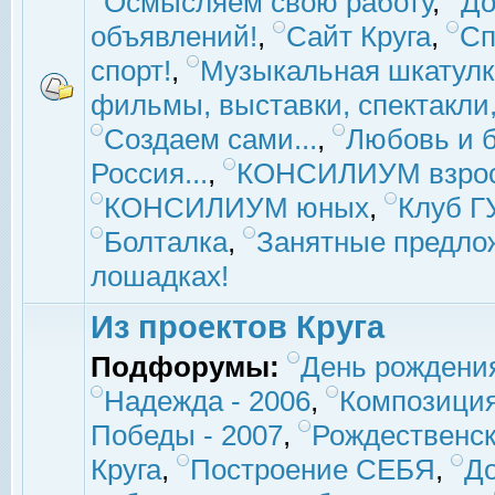
Осмысляем свою работу
,
До
объявлений!
,
Сайт Круга
,
Сп
спорт!
,
Музыкальная шкатулк
фильмы, выставки, спектакли, 
Создаем сами...
,
Любовь и б
Россия...
,
КОНСИЛИУМ взро
КОНСИЛИУМ юных
,
Клуб 
Болталка
,
Занятные предло
лошадках!
Из проектов Круга
Подфорумы:
День рождени
Надежда - 2006
,
Композиция
Победы - 2007
,
Рождественск
Круга
,
Построение СЕБЯ
,
До