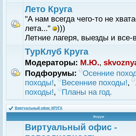
Лето Круга
"А нам всегда чего-то не хвата
лета..."
)))
Летние лагеря, выезды и все-в
ТурКлуб Круга
Модераторы:
М.Ю.
,
skvozny
Подфорумы:
Осенние похо
походы!
,
Весенние походы!
,
походы!
,
Планы на год.
Виртуальный офис КРУГА
Форум
Виртуальный офис -