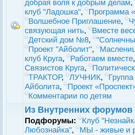
добрая воля к добрым делам
,
клуб "Ладошка"
,
Программа «
Волшебное Приглашение
,
Ч
связующая нить
,
Вместе вес
Детский дом №8
,
"Солнечны
Проект "Айболит"
,
Маслени
клуб Круга
,
Работаем вместе
Связистов Круга
,
Политическ
ТРАКТОР
,
ЛУЧНИК
,
Группа
Айболита
,
Проект «Проспект
Комментарии по детям
Из Внутренних форумов
Подфорумы:
Клуб "Незнайк
Любознайка"
,
МЫ - живые и р