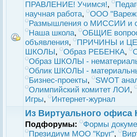
ПРАВЛЕНИЕ! Учимся!
,
Педаг
научная работа
,
ООО "Вареж
Размышления о МИССИИ и с
Наша школа
,
ОБЩИЕ вопро
объявления
,
ПРИЧИНЫ и ЦЕ
ШКОЛЫ
,
Образ РЕБЕНКА
,
Образ ШКОЛЫ - нематериаль
Облик ШКОЛЫ - материальны
Бизнес-проекты
,
SWOT ана
Олимпийский комитет ЛОИ
,
Игры
,
Интернет-журнал
Из Виртуального офиса 
Подфорумы:
Формы докуме
Президиум МОО "Круг"
,
Вир