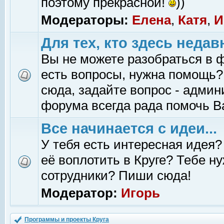
поэтому прекрасной!
))
Модераторы:
Елена
,
Катя
,
И
Для тех, кто здесь недав
Вы не можете разобраться в 
есть вопросы, нужна помощь?
сюда, задайте вопрос - адми
форума всегда рада помочь В
Все начинается с идеи...
У тебя есть интересная идея?
её воплотить в Круге? Тебе н
сотрудники? Пиши сюда!
Модератор:
Игорь
Программы и проекты Круга