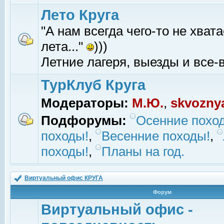
Лето Круга
"А нам всегда чего-то не хвата
лета..."
)))
Летние лагеря, выезды и все-в
ТурКлуб Круга
Модераторы:
М.Ю.
,
skvozny
Подфорумы:
Осенние похо
походы!
,
Весенние походы!
,
походы!
,
Планы на год.
Виртуальный офис КРУГА
Форум
Виртуальный офис -