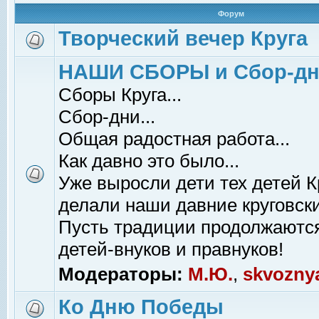
Форум
Творческий вечер Круга
НАШИ СБОРЫ и Сбор-д
Сборы Круга...
Сбор-дни...
Общая радостная работа...
Как давно это было...
Уже выросли дети тех детей К
делали наши давние круговски
Пусть традиции продолжаютс
детей-внуков и правнуков!
Модераторы:
М.Ю.
,
skvozny
Ко Дню Победы