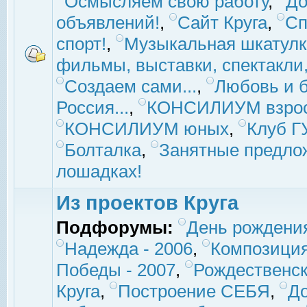
Осмысляем свою работу
,
До
объявлений!
,
Сайт Круга
,
Сп
спорт!
,
Музыкальная шкатулк
фильмы, выставки, спектакли, 
Создаем сами...
,
Любовь и б
Россия...
,
КОНСИЛИУМ взро
КОНСИЛИУМ юных
,
Клуб 
Болталка
,
Занятные предло
лошадках!
Из проектов Круга
Подфорумы:
День рождени
Надежда - 2006
,
Композиция
Победы - 2007
,
Рождественск
Круга
,
Построение СЕБЯ
,
До