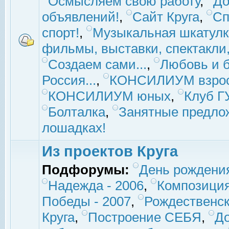
Осмысляем свою работу
,
До
объявлений!
,
Сайт Круга
,
Сп
спорт!
,
Музыкальная шкатулк
фильмы, выставки, спектакли, 
Создаем сами...
,
Любовь и б
Россия...
,
КОНСИЛИУМ взро
КОНСИЛИУМ юных
,
Клуб 
Болталка
,
Занятные предло
лошадках!
Из проектов Круга
Подфорумы:
День рождени
Надежда - 2006
,
Композиция
Победы - 2007
,
Рождественск
Круга
,
Построение СЕБЯ
,
До