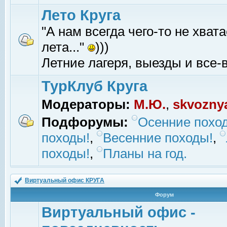
Лето Круга
"А нам всегда чего-то не хвата
лета..."
)))
Летние лагеря, выезды и все-в
ТурКлуб Круга
Модераторы:
М.Ю.
,
skvozny
Подфорумы:
Осенние похо
походы!
,
Весенние походы!
,
походы!
,
Планы на год.
Виртуальный офис КРУГА
Форум
Виртуальный офис -