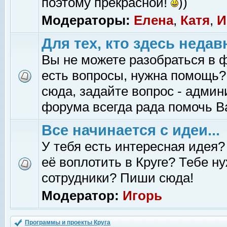
поэтому прекрасной!
))
Модераторы:
Елена
,
Катя
,
И
Для тех, кто здесь недав
Вы не можете разобраться в 
есть вопросы, нужна помощь?
сюда, задайте вопрос - адми
форума всегда рада помочь В
Все начинается с идеи...
У тебя есть интересная идея?
её воплотить в Круге? Тебе н
сотрудники? Пиши сюда!
Модератор:
Игорь
Программы и проекты Круга