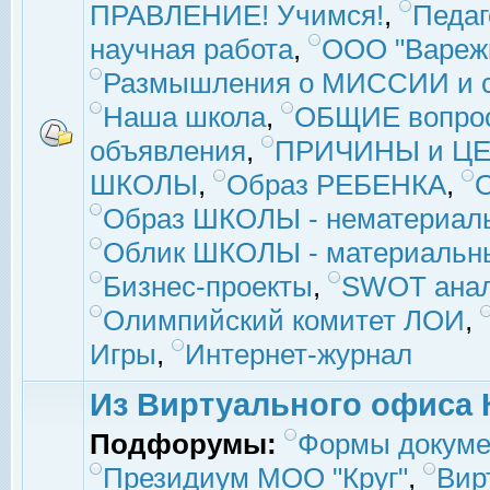
ПРАВЛЕНИЕ! Учимся!
,
Педаг
научная работа
,
ООО "Вареж
Размышления о МИССИИ и с
Наша школа
,
ОБЩИЕ вопро
объявления
,
ПРИЧИНЫ и ЦЕ
ШКОЛЫ
,
Образ РЕБЕНКА
,
Образ ШКОЛЫ - нематериаль
Облик ШКОЛЫ - материальны
Бизнес-проекты
,
SWOT ана
Олимпийский комитет ЛОИ
,
Игры
,
Интернет-журнал
Из Виртуального офиса 
Подфорумы:
Формы докуме
Президиум МОО "Круг"
,
Вир