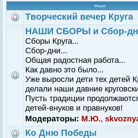
Форум
Творческий вечер Круга
НАШИ СБОРЫ и Сбор-д
Сборы Круга...
Сбор-дни...
Общая радостная работа...
Как давно это было...
Уже выросли дети тех детей К
делали наши давние круговски
Пусть традиции продолжаютс
детей-внуков и правнуков!
Модераторы:
М.Ю.
,
skvozny
Ко Дню Победы