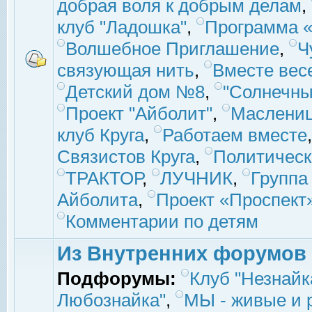
добрая воля к добрым делам
,
клуб "Ладошка"
,
Программа «
Волшебное Приглашение
,
Ч
связующая нить
,
Вместе вес
Детский дом №8
,
"Солнечны
Проект "Айболит"
,
Маслени
клуб Круга
,
Работаем вместе
Связистов Круга
,
Политическ
ТРАКТОР
,
ЛУЧНИК
,
Группа
Айболита
,
Проект «Проспект
Комментарии по детям
Из Внутренних форумов
Подфорумы:
Клуб "Незнайк
Любознайка"
,
МЫ - живые и р