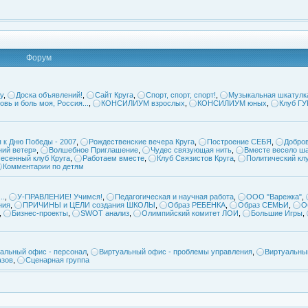
Форум
у
,
Доска объявлений!
,
Сайт Круга
,
Спорт, спорт, спорт!
,
Музыкальная шкатулк
овь и боль моя, Россия...
,
КОНСИЛИУМ взрослых
,
КОНСИЛИУМ юных
,
Клуб Г
 к Дню Победы - 2007
,
Рождественские вечера Круга
,
Построение СЕБЯ
,
Добров
ий ветер»
,
Волшебное Приглашение
,
Чудес связующая нить
,
Вместе весело ша
есенный клуб Круга
,
Работаем вместе
,
Клуб Связистов Круга
,
Политический кл
Комментарии по детям
..
,
У-ПРАВЛЕНИЕ! Учимся!
,
Педагогическая и научная работа
,
ООО "Варежка"
,
ния
,
ПРИЧИНЫ и ЦЕЛИ создания ШКОЛЫ
,
Образ РЕБЕНКА
,
Образ СЕМЬИ
,
О
,
Бизнес-проекты
,
SWOT анализ
,
Олимпийский комитет ЛОИ
,
Большие Игры
,
альный офис - персонал
,
Виртуальный офис - проблемы управления
,
Виртуальны
азов
,
Сценарная группа