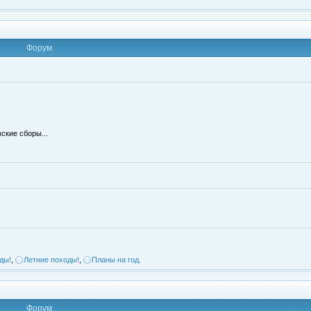
Форум
ские сборы...
ды!
,
Летние походы!
,
Планы на год.
Форум