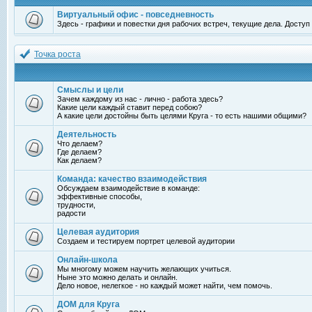
Виртуальный офис - повседневность
Здесь - графики и повестки дня рабочих встреч, текущие дела. Досту
Точка роста
Смыслы и цели
Зачем каждому из нас - лично - работа здесь?
Какие цели каждый ставит перед собою?
А какие цели достойны быть целями Круга - то есть нашими общими?
Деятельность
Что делаем?
Где делаем?
Как делаем?
Команда: качество взаимодействия
Обсуждаем взаимодействие в команде:
эффективные способы,
трудности,
радости
Целевая аудитория
Создаем и тестируем портрет целевой аудитории
Онлайн-школа
Мы многому можем научить желающих учиться.
Ныне это можно делать и онлайн.
Дело новое, нелегкое - но каждый может найти, чем помочь.
ДОМ для Круга