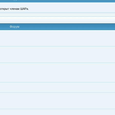
п открыт членам ШАРа.
Форум