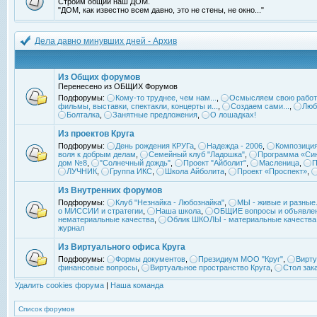
Строим общий наш ДОМ.
"ДОМ, как известно всем давно, это не стены, не окно..."
Дела давно минувших дней - Архив
Из Общих форумов
Перенесено из ОБЩИХ Форумов
Подфорумы:
Кому-то труднее, чем нам...
,
Осмысляем свою работ
фильмы, выставки, спектакли, концерты и...
,
Создаем сами...
,
Люб
Болталка
,
Занятные предложения
,
О лошадках!
Из проектов Круга
Подфорумы:
День рождения КРУГа
,
Надежда - 2006
,
Композиция
воля к добрым делам
,
Семейный клуб "Ладошка"
,
Программа «Син
дом №8
,
"Солнечный дождь"
,
Проект "Айболит"
,
Масленица
,
П
ЛУЧНИК
,
Группа ИКС
,
Школа Айболита
,
Проект «Проспект»
,
Из Внутренних форумов
Подфорумы:
Клуб "Незнайка - Любознайка"
,
МЫ - живые и разные.
о МИССИИ и стратегии
,
Наша школа
,
ОБЩИЕ вопросы и объявле
нематериальные качества
,
Облик ШКОЛЫ - материальные качества
журнал
Из Виртуального офиса Круга
Подфорумы:
Формы документов
,
Президиум МОО "Круг"
,
Вирту
финансовые вопросы
,
Виртуальное пространство Круга
,
Стол зак
Удалить cookies форума
|
Наша команда
Список форумов