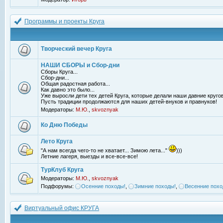
Программы и проекты Круга
Творческий вечер Круга
НАШИ СБОРЫ и Сбор-дни
Сборы Круга...
Сбор-дни...
Общая радостная работа...
Как давно это было...
Уже выросли дети тех детей Круга, которые делали наши давние кругов
Пусть традиции продолжаются для наших детей-внуков и правнуков!
Модераторы:
М.Ю.
,
skvoznyak
Ко Дню Победы
Лето Круга
"А нам всегда чего-то не хватает... Зимою лета..."
)))
Летние лагеря, выезды и все-все-все!
ТурКлуб Круга
Модераторы:
М.Ю.
,
skvoznyak
Подфорумы:
Осенние походы!
,
Зимние походы!
,
Весенние похо
Виртуальный офис КРУГА