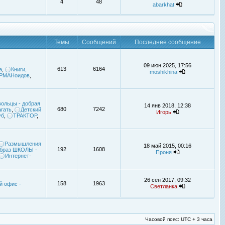
4
48
abarkhat
Темы
Сообщений
Последнее сообщение
09 июн 2025, 17:56
613
6164
а
,
Книги,
moshikhina
УРМАНоидов
,
ольцы - добрая
14 янв 2018, 12:38
680
7242
гать
,
Детский
Игорь
уб
,
ТРАКТОР
,
Размышления
18 май 2015, 00:16
192
1608
браз ШКОЛЫ -
Проня
Интернет-
26 сен 2017, 09:32
158
1963
й офис -
Светланка
Часовой пояс: UTC + 3 часа