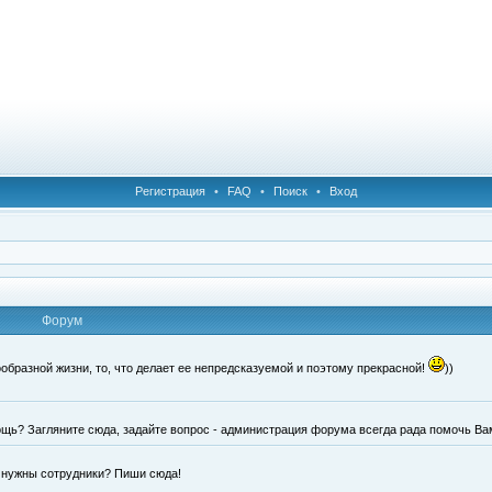
Регистрация
•
FAQ
•
Поиск
•
Вход
Форум
образной жизни, то, что делает ее непредсказуемой и поэтому прекрасной!
))
щь? Загляните сюда, задайте вопрос - администрация форума всегда рада помочь Ва
е нужны сотрудники? Пиши сюда!