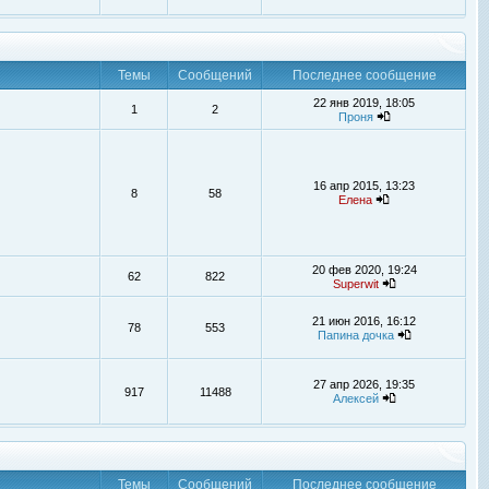
Темы
Сообщений
Последнее сообщение
22 янв 2019, 18:05
1
2
Проня
16 апр 2015, 13:23
8
58
Елена
20 фев 2020, 19:24
62
822
Superwit
21 июн 2016, 16:12
78
553
Папина дочка
27 апр 2026, 19:35
917
11488
Алексей
Темы
Сообщений
Последнее сообщение