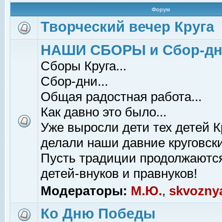
Форум
Творческий вечер Круга
НАШИ СБОРЫ и Сбор-д
Сборы Круга...
Сбор-дни...
Общая радостная работа...
Как давно это было...
Уже выросли дети тех детей К
делали наши давние круговски
Пусть традиции продолжаютс
детей-внуков и правнуков!
Модераторы:
М.Ю.
,
skvozny
Ко Дню Победы