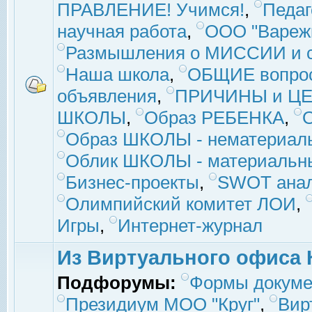
ПРАВЛЕНИЕ! Учимся!
,
Педаг
научная работа
,
ООО "Вареж
Размышления о МИССИИ и с
Наша школа
,
ОБЩИЕ вопро
объявления
,
ПРИЧИНЫ и ЦЕ
ШКОЛЫ
,
Образ РЕБЕНКА
,
Образ ШКОЛЫ - нематериаль
Облик ШКОЛЫ - материальны
Бизнес-проекты
,
SWOT ана
Олимпийский комитет ЛОИ
,
Игры
,
Интернет-журнал
Из Виртуального офиса 
Подфорумы:
Формы докуме
Президиум МОО "Круг"
,
Вир