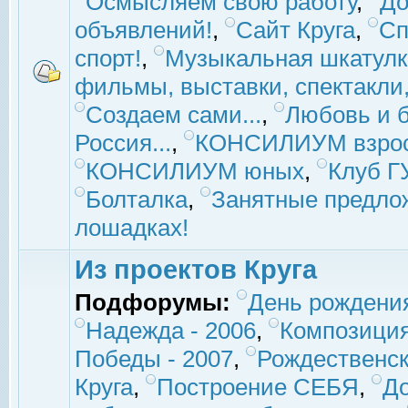
Осмысляем свою работу
,
До
объявлений!
,
Сайт Круга
,
Сп
спорт!
,
Музыкальная шкатулк
фильмы, выставки, спектакли, 
Создаем сами...
,
Любовь и б
Россия...
,
КОНСИЛИУМ взро
КОНСИЛИУМ юных
,
Клуб 
Болталка
,
Занятные предло
лошадках!
Из проектов Круга
Подфорумы:
День рождени
Надежда - 2006
,
Композиция
Победы - 2007
,
Рождественск
Круга
,
Построение СЕБЯ
,
До