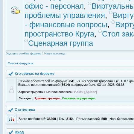
офис - персонал
,
Виртуальны
проблемы управления
,
Вирт
- финансовые вопросы
,
Вирт
пространство Круга
,
Стол зак
Сценарная группа
Удалить cookies форума
|
Наша команда
Список форумов
Кто сейчас на форуме
Сейчас посетителей на форуме:
841
, из них зарегистрированных: 1, 0 скр
Больше всего посетителей (
3614
) на форуме было 03 авг 2026, 06:33
Зарегистрированные пользователи:
Baidu [Spider]
Легенда ::
Администраторы
,
Главные модераторы
Статистика
Всего сообщений:
36290
| Тем:
3154
| Пользователей:
599
| Новый пользов
Вход