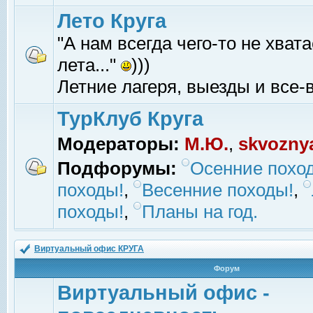
Лето Круга
"А нам всегда чего-то не хвата
лета..."
)))
Летние лагеря, выезды и все-в
ТурКлуб Круга
Модераторы:
М.Ю.
,
skvozny
Подфорумы:
Осенние похо
походы!
,
Весенние походы!
,
походы!
,
Планы на год.
Виртуальный офис КРУГА
Форум
Виртуальный офис -