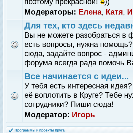
поэтому прекрасной!
))
Модераторы:
Елена
,
Катя
,
И
Для тех, кто здесь недав
Вы не можете разобраться в 
есть вопросы, нужна помощь?
сюда, задайте вопрос - адми
форума всегда рада помочь В
Все начинается с идеи...
У тебя есть интересная идея?
её воплотить в Круге? Тебе н
сотрудники? Пиши сюда!
Модератор:
Игорь
Программы и проекты Круга