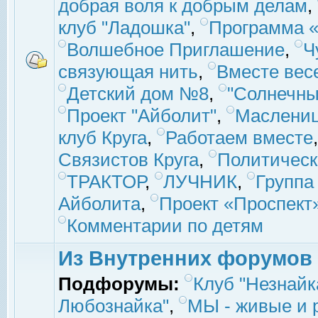
добрая воля к добрым делам
,
клуб "Ладошка"
,
Программа «
Волшебное Приглашение
,
Ч
связующая нить
,
Вместе вес
Детский дом №8
,
"Солнечны
Проект "Айболит"
,
Маслени
клуб Круга
,
Работаем вместе
Связистов Круга
,
Политическ
ТРАКТОР
,
ЛУЧНИК
,
Группа
Айболита
,
Проект «Проспект
Комментарии по детям
Из Внутренних форумов
Подфорумы:
Клуб "Незнайк
Любознайка"
,
МЫ - живые и р