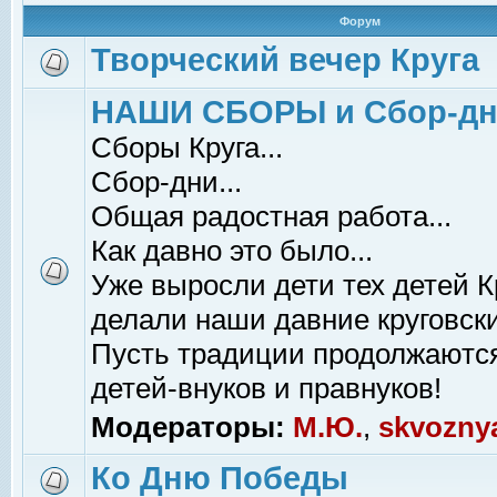
Форум
Творческий вечер Круга
НАШИ СБОРЫ и Сбор-д
Сборы Круга...
Сбор-дни...
Общая радостная работа...
Как давно это было...
Уже выросли дети тех детей К
делали наши давние круговски
Пусть традиции продолжаютс
детей-внуков и правнуков!
Модераторы:
М.Ю.
,
skvozny
Ко Дню Победы