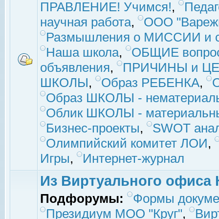
ПРАВЛЕНИЕ! Учимся!
,
Педаг
научная работа
,
ООО "Вареж
Размышления о МИССИИ и с
Наша школа
,
ОБЩИЕ вопро
объявления
,
ПРИЧИНЫ и ЦЕ
ШКОЛЫ
,
Образ РЕБЕНКА
,
Образ ШКОЛЫ - нематериаль
Облик ШКОЛЫ - материальны
Бизнес-проекты
,
SWOT ана
Олимпийский комитет ЛОИ
,
Игры
,
Интернет-журнал
Из Виртуального офиса 
Подфорумы:
Формы докуме
Президиум МОО "Круг"
,
Вир