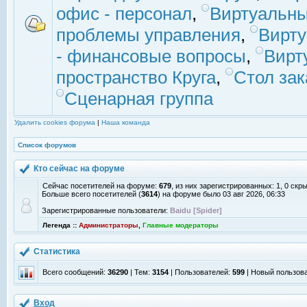
офис - персонал
,
Виртуальны
проблемы управления
,
Вирт
- финансовые вопросы
,
Вирт
пространство Круга
,
Стол зак
Сценарная группа
Удалить cookies форума
|
Наша команда
Список форумов
Кто сейчас на форуме
Сейчас посетителей на форуме:
679
, из них зарегистрированных: 1, 0 скр
Больше всего посетителей (
3614
) на форуме было 03 авг 2026, 06:33
Зарегистрированные пользователи:
Baidu [Spider]
Легенда ::
Администраторы
,
Главные модераторы
Статистика
Всего сообщений:
36290
| Тем:
3154
| Пользователей:
599
| Новый пользов
Вход