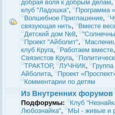
добрая воля к добрым делам
,
клуб "Ладошка"
,
Программа «
Волшебное Приглашение
,
Ч
связующая нить
,
Вместе вес
Детский дом №8
,
"Солнечны
Проект "Айболит"
,
Маслени
клуб Круга
,
Работаем вместе
Связистов Круга
,
Политическ
ТРАКТОР
,
ЛУЧНИК
,
Группа
Айболита
,
Проект «Проспект
Комментарии по детям
Из Внутренних форумов
Подфорумы:
Клуб "Незнайк
Любознайка"
,
МЫ - живые и р