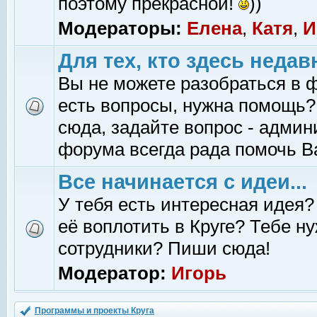
поэтому прекрасной!
))
Модераторы:
Елена
,
Катя
,
И
Для тех, кто здесь недав
Вы не можете разобраться в 
есть вопросы, нужна помощь?
сюда, задайте вопрос - адми
форума всегда рада помочь В
Все начинается с идеи...
У тебя есть интересная идея?
её воплотить в Круге? Тебе н
сотрудники? Пиши сюда!
Модератор:
Игорь
Программы и проекты Круга