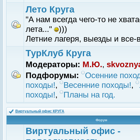
Лето Круга
"А нам всегда чего-то не хвата
лета..."
)))
Летние лагеря, выезды и все-в
ТурКлуб Круга
Модераторы:
М.Ю.
,
skvozny
Подфорумы:
Осенние похо
походы!
,
Весенние походы!
,
походы!
,
Планы на год.
Виртуальный офис КРУГА
Форум
Виртуальный офис -