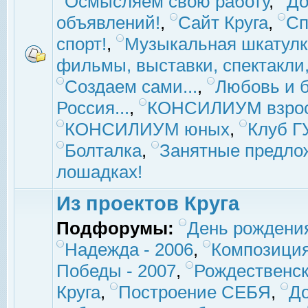
Осмысляем свою работу
,
До
объявлений!
,
Сайт Круга
,
Сп
спорт!
,
Музыкальная шкатулк
фильмы, выставки, спектакли, 
Создаем сами...
,
Любовь и б
Россия...
,
КОНСИЛИУМ взро
КОНСИЛИУМ юных
,
Клуб 
Болталка
,
Занятные предло
лошадках!
Из проектов Круга
Подфорумы:
День рождени
Надежда - 2006
,
Композиция
Победы - 2007
,
Рождественск
Круга
,
Построение СЕБЯ
,
До