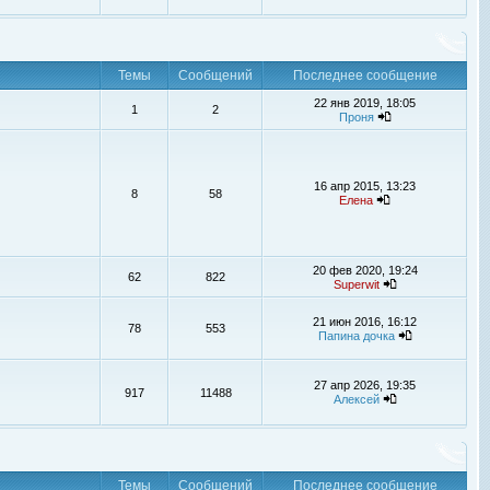
Темы
Сообщений
Последнее сообщение
22 янв 2019, 18:05
1
2
Проня
16 апр 2015, 13:23
8
58
Елена
20 фев 2020, 19:24
62
822
Superwit
21 июн 2016, 16:12
78
553
Папина дочка
27 апр 2026, 19:35
917
11488
Алексей
Темы
Сообщений
Последнее сообщение