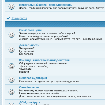
Виртуальный офис - повседневность
Здесь - графики и повестки дня рабочих встреч, текущие дела. Досту
Точка роста
Смыслы и цели
Зачем каждому из нас - лично - работа здесь?
Какие цели каждый ставит перед собою?
А какие цели достойны быть целями Круга - то есть нашими общими?
Деятельность
Что делаем?
Где делаем?
Как делаем?
Команда: качество взаимодействия
Обсуждаем взаимодействие в команде:
эффективные способы,
трудности,
радости
Целевая аудитория
Создаем и тестируем портрет целевой аудитории
Онлайн-школа
Мы многому можем научить желающих учиться.
Ныне это можно делать и онлайн.
Дело новое, нелегкое - но каждый может найти, чем помочь.
ДОМ для Круга