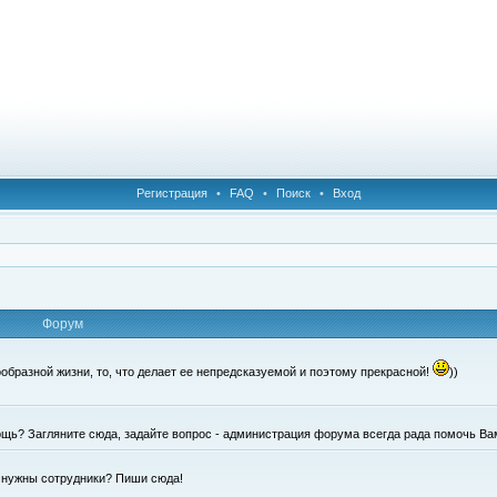
Регистрация
•
FAQ
•
Поиск
•
Вход
Форум
образной жизни, то, что делает ее непредсказуемой и поэтому прекрасной!
))
щь? Загляните сюда, задайте вопрос - администрация форума всегда рада помочь Ва
е нужны сотрудники? Пиши сюда!