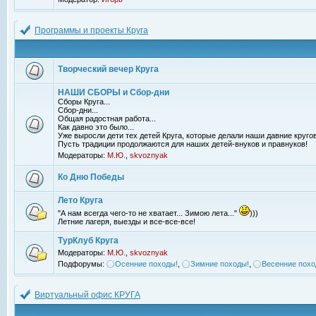
Программы и проекты Круга
Творческий вечер Круга
НАШИ СБОРЫ и Сбор-дни
Сборы Круга...
Сбор-дни...
Общая радостная работа...
Как давно это было...
Уже выросли дети тех детей Круга, которые делали наши давние кругов
Пусть традиции продолжаются для наших детей-внуков и правнуков!
Модераторы:
М.Ю.
,
skvoznyak
Ко Дню Победы
Лето Круга
"А нам всегда чего-то не хватает... Зимою лета..."
)))
Летние лагеря, выезды и все-все-все!
ТурКлуб Круга
Модераторы:
М.Ю.
,
skvoznyak
Подфорумы:
Осенние походы!
,
Зимние походы!
,
Весенние похо
Виртуальный офис КРУГА