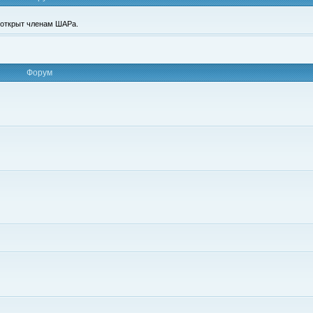
п открыт членам ШАРа.
Форум