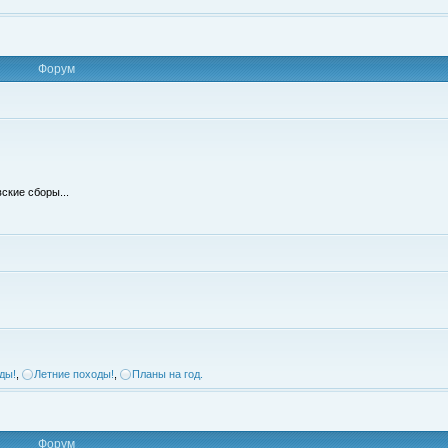
Форум
ские сборы...
ды!
,
Летние походы!
,
Планы на год.
Форум