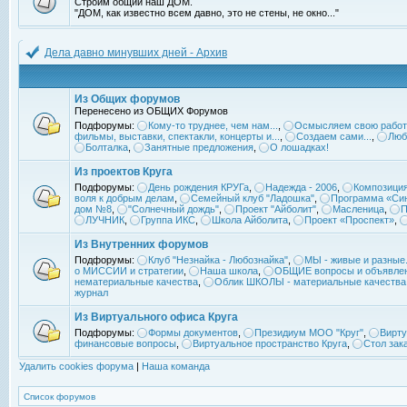
Строим общий наш ДОМ.
"ДОМ, как известно всем давно, это не стены, не окно..."
Дела давно минувших дней - Архив
Из Общих форумов
Перенесено из ОБЩИХ Форумов
Подфорумы:
Кому-то труднее, чем нам...
,
Осмысляем свою работ
фильмы, выставки, спектакли, концерты и...
,
Создаем сами...
,
Люб
Болталка
,
Занятные предложения
,
О лошадках!
Из проектов Круга
Подфорумы:
День рождения КРУГа
,
Надежда - 2006
,
Композиция
воля к добрым делам
,
Семейный клуб "Ладошка"
,
Программа «Син
дом №8
,
"Солнечный дождь"
,
Проект "Айболит"
,
Масленица
,
П
ЛУЧНИК
,
Группа ИКС
,
Школа Айболита
,
Проект «Проспект»
,
Из Внутренних форумов
Подфорумы:
Клуб "Незнайка - Любознайка"
,
МЫ - живые и разные.
о МИССИИ и стратегии
,
Наша школа
,
ОБЩИЕ вопросы и объявле
нематериальные качества
,
Облик ШКОЛЫ - материальные качества
журнал
Из Виртуального офиса Круга
Подфорумы:
Формы документов
,
Президиум МОО "Круг"
,
Вирту
финансовые вопросы
,
Виртуальное пространство Круга
,
Стол зак
Удалить cookies форума
|
Наша команда
Список форумов