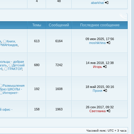
4
48
abarkhat
Темы
Сообщений
Последнее сообщение
09 июн 2025, 17:56
613
6164
а
,
Книги,
moshikhina
УРМАНоидов
,
ольцы - добрая
14 янв 2018, 12:38
680
7242
гать
,
Детский
Игорь
уб
,
ТРАКТОР
,
Размышления
18 май 2015, 00:16
192
1608
браз ШКОЛЫ -
Проня
Интернет-
26 сен 2017, 09:32
158
1963
й офис -
Светланка
Часовой пояс: UTC + 3 часа