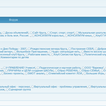
Форум
у
,
Доска объявлений!
,
Сайт Круга
,
Спорт, спорт, спорт!
,
Музыкальная шкатулк
овь и боль моя, Россия...
,
КОНСИЛИУМ взрослых
,
КОНСИЛИУМ юных
,
Клуб Г
 к Дню Победы - 2007
,
Рождественские вечера Круга
,
Построение СЕБЯ
,
Добров
ий ветер»
,
Волшебное Приглашение
,
Чудес связующая нить
,
Вместе весело ша
есенный клуб Круга
,
Работаем вместе
,
Клуб Связистов Круга
,
Политический кл
Комментарии по детям
..
,
У-ПРАВЛЕНИЕ! Учимся!
,
Педагогическая и научная работа
,
ООО "Варежка"
,
ния
,
ПРИЧИНЫ и ЦЕЛИ создания ШКОЛЫ
,
Образ РЕБЕНКА
,
Образ СЕМЬИ
,
О
,
Бизнес-проекты
,
SWOT анализ
,
Олимпийский комитет ЛОИ
,
Большие Игры
,
альный офис - персонал
,
Виртуальный офис - проблемы управления
,
Виртуальны
азов
,
Сценарная группа