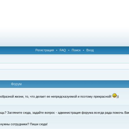
Регистрация
•
FAQ
•
Поиск
•
Вход
Форум
образной жизни, то, что делает ее непредсказуемой и поэтому прекрасной!
))
щь? Загляните сюда, задайте вопрос - администрация форума всегда рада помочь Ва
е нужны сотрудники? Пиши сюда!