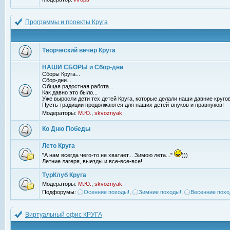
Программы и проекты Круга
Творческий вечер Круга
НАШИ СБОРЫ и Сбор-дни
Сборы Круга...
Сбор-дни...
Общая радостная работа...
Как давно это было...
Уже выросли дети тех детей Круга, которые делали наши давние кругов
Пусть традиции продолжаются для наших детей-внуков и правнуков!
Модераторы:
М.Ю.
,
skvoznyak
Ко Дню Победы
Лето Круга
"А нам всегда чего-то не хватает... Зимою лета..."
)))
Летние лагеря, выезды и все-все-все!
ТурКлуб Круга
Модераторы:
М.Ю.
,
skvoznyak
Подфорумы:
Осенние походы!
,
Зимние походы!
,
Весенние похо
Виртуальный офис КРУГА