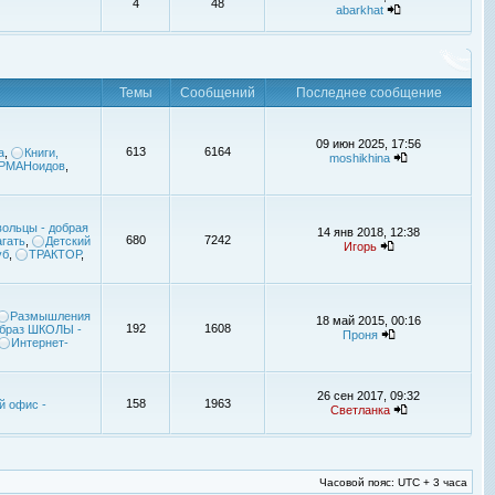
4
48
abarkhat
Темы
Сообщений
Последнее сообщение
09 июн 2025, 17:56
613
6164
а
,
Книги,
moshikhina
УРМАНоидов
,
ольцы - добрая
14 янв 2018, 12:38
680
7242
гать
,
Детский
Игорь
уб
,
ТРАКТОР
,
Размышления
18 май 2015, 00:16
192
1608
браз ШКОЛЫ -
Проня
Интернет-
26 сен 2017, 09:32
158
1963
й офис -
Светланка
Часовой пояс: UTC + 3 часа