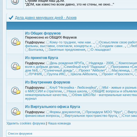
Строим общий наш ДОМ.
"ДОМ, как известно всем давно, это не стены, не окно..."
Дела давно минувших дней - Архив
Из Общих форумов
Перенесено из ОБЩИХ Форумов
Подфорумы:
Кому-то труднее, чем нам...
,
Осмысляем свою работ
фильмы, выставки, спектакли, концерты и...
,
Создаем сами...
,
Люб
Болталка
,
Занятные предложения
,
О лошадках!
Из проектов Круга
Подфорумы:
День рождения КРУГа
,
Надежда - 2006
,
Композиция
воля к добрым делам
,
Семейный клуб "Ладошка"
,
Программа «Син
дом №8
,
"Солнечный дождь"
,
Проект "Айболит"
,
Масленица
,
П
ЛУЧНИК
,
Группа ИКС
,
Школа Айболита
,
Проект «Проспект»
,
Из Внутренних форумов
Подфорумы:
Клуб "Незнайка - Любознайка"
,
МЫ - живые и разные.
о МИССИИ и стратегии
,
Наша школа
,
ОБЩИЕ вопросы и объявле
нематериальные качества
,
Облик ШКОЛЫ - материальные качества
журнал
Из Виртуального офиса Круга
Подфорумы:
Формы документов
,
Президиум МОО "Круг"
,
Вирту
финансовые вопросы
,
Виртуальное пространство Круга
,
Стол зак
Удалить cookies форума
|
Наша команда
Список форумов