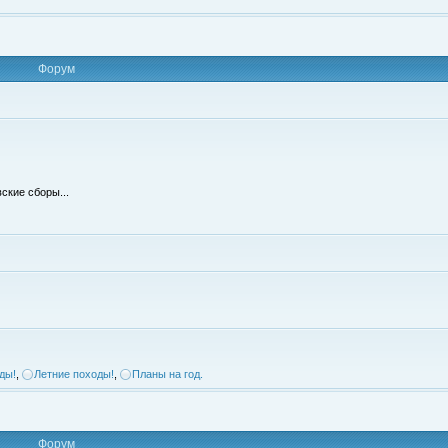
Форум
ские сборы...
ды!
,
Летние походы!
,
Планы на год.
Форум