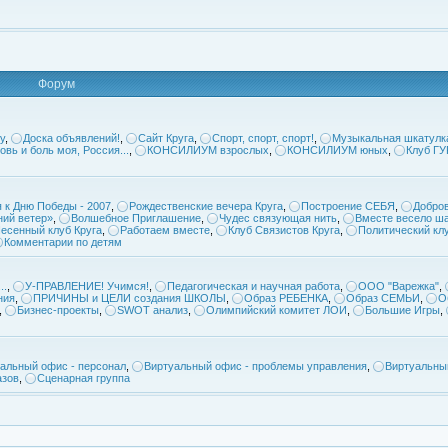
Форум
у
,
Доска объявлений!
,
Сайт Круга
,
Спорт, спорт, спорт!
,
Музыкальная шкатулк
овь и боль моя, Россия...
,
КОНСИЛИУМ взрослых
,
КОНСИЛИУМ юных
,
Клуб Г
 к Дню Победы - 2007
,
Рождественские вечера Круга
,
Построение СЕБЯ
,
Добров
ий ветер»
,
Волшебное Приглашение
,
Чудес связующая нить
,
Вместе весело ша
есенный клуб Круга
,
Работаем вместе
,
Клуб Связистов Круга
,
Политический кл
Комментарии по детям
..
,
У-ПРАВЛЕНИЕ! Учимся!
,
Педагогическая и научная работа
,
ООО "Варежка"
,
ния
,
ПРИЧИНЫ и ЦЕЛИ создания ШКОЛЫ
,
Образ РЕБЕНКА
,
Образ СЕМЬИ
,
О
,
Бизнес-проекты
,
SWOT анализ
,
Олимпийский комитет ЛОИ
,
Большие Игры
,
альный офис - персонал
,
Виртуальный офис - проблемы управления
,
Виртуальны
азов
,
Сценарная группа