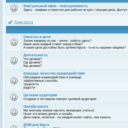
Виртуальный офис - повседневность
Здесь - графики и повестки дня рабочих встреч, текущие дела. Досту
Точка роста
Смыслы и цели
Зачем каждому из нас - лично - работа здесь?
Какие цели каждый ставит перед собою?
А какие цели достойны быть целями Круга - то есть нашими общими?
Деятельность
Что делаем?
Где делаем?
Как делаем?
Команда: качество взаимодействия
Обсуждаем взаимодействие в команде:
эффективные способы,
трудности,
радости
Целевая аудитория
Создаем и тестируем портрет целевой аудитории
Онлайн-школа
Мы многому можем научить желающих учиться.
Ныне это можно делать и онлайн.
Дело новое, нелегкое - но каждый может найти, чем помочь.
ДОМ для Круга