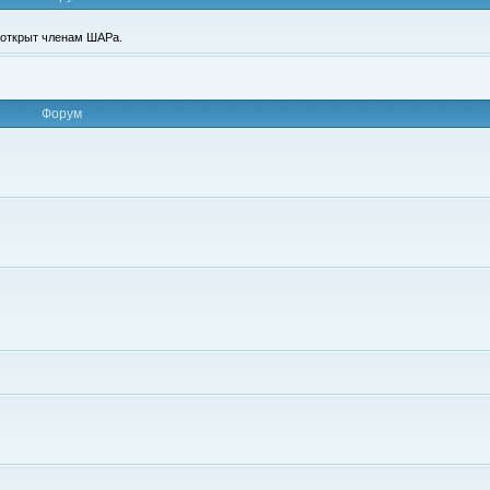
п открыт членам ШАРа.
Форум