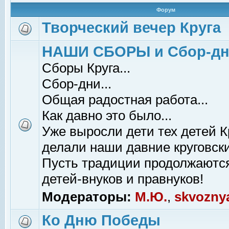
Форум
Творческий вечер Круга
НАШИ СБОРЫ и Сбор-д
Сборы Круга...
Сбор-дни...
Общая радостная работа...
Как давно это было...
Уже выросли дети тех детей К
делали наши давние круговски
Пусть традиции продолжаютс
детей-внуков и правнуков!
Модераторы:
М.Ю.
,
skvozny
Ко Дню Победы