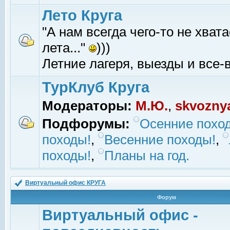
Лето Круга
"А нам всегда чего-то не хвата
лета..."
)))
Летние лагеря, выезды и все-в
ТурКлуб Круга
Модераторы:
М.Ю.
,
skvozny
Подфорумы:
Осенние похо
походы!
,
Весенние походы!
,
походы!
,
Планы на год.
Виртуальный офис КРУГА
Форум
Виртуальный офис -