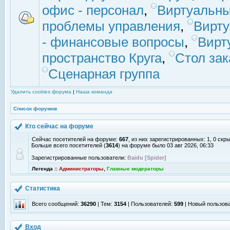
офис - персонал
,
Виртуальны
проблемы управления
,
Вирт
- финансовые вопросы
,
Вирт
пространство Круга
,
Стол зак
Сценарная группа
Удалить cookies форума
|
Наша команда
Список форумов
Кто сейчас на форуме
Сейчас посетителей на форуме:
667
, из них зарегистрированных: 1, 0 скр
Больше всего посетителей (
3614
) на форуме было 03 авг 2026, 06:33
Зарегистрированные пользователи:
Baidu [Spider]
Легенда ::
Администраторы
,
Главные модераторы
Статистика
Всего сообщений:
36290
| Тем:
3154
| Пользователей:
599
| Новый пользов
Вход