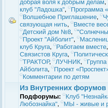
добрая воля к добрым делам
,
клуб "Ладошка"
,
Программа «
Волшебное Приглашение
,
Ч
связующая нить
,
Вместе вес
Детский дом №8
,
"Солнечны
Проект "Айболит"
,
Маслени
клуб Круга
,
Работаем вместе
Связистов Круга
,
Политическ
ТРАКТОР
,
ЛУЧНИК
,
Группа
Айболита
,
Проект «Проспект
Комментарии по детям
Из Внутренних форумов
Подфорумы:
Клуб "Незнайк
Любознайка"
,
МЫ - живые и р