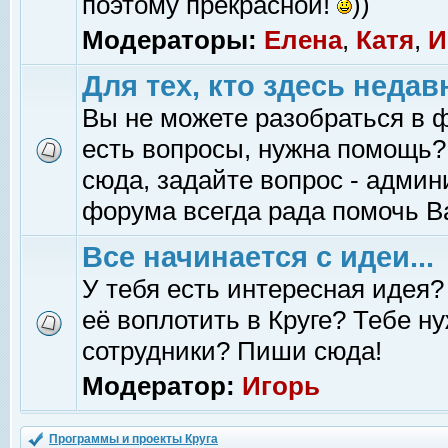
поэтому прекрасной!
))
Модераторы:
Елена
,
Катя
,
И
Для тех, кто здесь недав
Вы не можете разобраться в 
есть вопросы, нужна помощь?
сюда, задайте вопрос - адми
форума всегда рада помочь В
Все начинается с идеи...
У тебя есть интересная идея?
её воплотить в Круге? Тебе н
сотрудники? Пиши сюда!
Модератор:
Игорь
Программы и проекты Круга