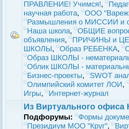
ПРАВЛЕНИЕ! Учимся!
,
Педаг
научная работа
,
ООО "Вареж
Размышления о МИССИИ и с
Наша школа
,
ОБЩИЕ вопро
объявления
,
ПРИЧИНЫ и ЦЕ
ШКОЛЫ
,
Образ РЕБЕНКА
,
Образ ШКОЛЫ - нематериаль
Облик ШКОЛЫ - материальны
Бизнес-проекты
,
SWOT ана
Олимпийский комитет ЛОИ
,
Игры
,
Интернет-журнал
Из Виртуального офиса 
Подфорумы:
Формы докуме
Президиум МОО "Круг"
,
Вир