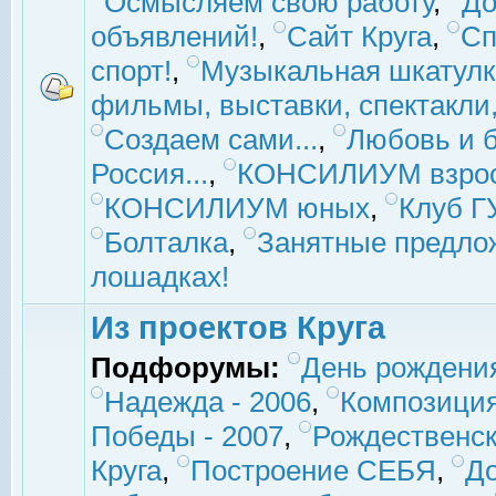
Осмысляем свою работу
,
До
объявлений!
,
Сайт Круга
,
Сп
спорт!
,
Музыкальная шкатулк
фильмы, выставки, спектакли, 
Создаем сами...
,
Любовь и б
Россия...
,
КОНСИЛИУМ взро
КОНСИЛИУМ юных
,
Клуб 
Болталка
,
Занятные предло
лошадках!
Из проектов Круга
Подфорумы:
День рождени
Надежда - 2006
,
Композиция
Победы - 2007
,
Рождественск
Круга
,
Построение СЕБЯ
,
До