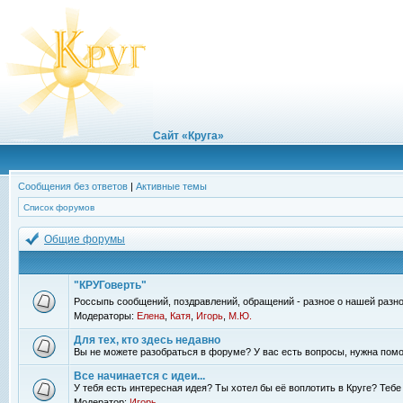
Сайт «Круга»
Сообщения без ответов
|
Активные темы
Список форумов
Общие форумы
"КРУГоверть"
Россыпь сообщений, поздравлений, обращений - разное о нашей разно
Модераторы:
Елена
,
Катя
,
Игорь
,
М.Ю.
Для тех, кто здесь недавно
Вы не можете разобраться в форуме? У вас есть вопросы, нужна помо
Все начинается с идеи...
У тебя есть интересная идея? Ты хотел бы её воплотить в Круге? Теб
Модератор:
Игорь