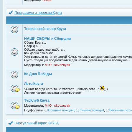
Программы и проекты Круга
Творческий вечер Круга
НАШИ СБОРЫ и Сбор-дни
Сборы Круга...
Сбор-дни...
Общая радостная работа...
Как давно это было...
Уже выросли дети тех детей Круга, которые делали наши давние кругов
Пусть традиции продолжаются для наших детей-внуков и правнуков!
Модераторы:
М.Ю.
,
skvoznyak
Ко Дню Победы
Лето Круга
"А нам всегда чего-то не хватает... Зимою лета..."
)))
Летние лагеря, выезды и все-все-все!
ТурКлуб Круга
Модераторы:
М.Ю.
,
skvoznyak
Подфорумы:
Осенние походы!
,
Зимние походы!
,
Весенние похо
Виртуальный офис КРУГА