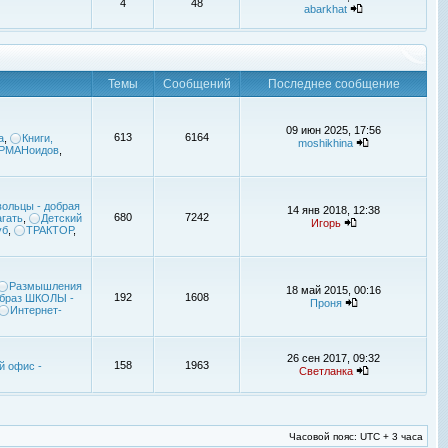
4
48
abarkhat
Темы
Сообщений
Последнее сообщение
09 июн 2025, 17:56
613
6164
а
,
Книги,
moshikhina
УРМАНоидов
,
ольцы - добрая
14 янв 2018, 12:38
680
7242
гать
,
Детский
Игорь
уб
,
ТРАКТОР
,
Размышления
18 май 2015, 00:16
192
1608
браз ШКОЛЫ -
Проня
Интернет-
26 сен 2017, 09:32
158
1963
й офис -
Светланка
Часовой пояс: UTC + 3 часа