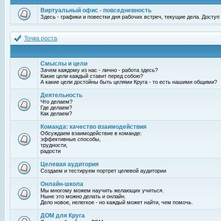
Виртуальный офис - повседневность
Здесь - графики и повестки дня рабочих встреч, текущие дела. Досту
Точка роста
Смыслы и цели
Зачем каждому из нас - лично - работа здесь?
Какие цели каждый ставит перед собою?
А какие цели достойны быть целями Круга - то есть нашими общими?
Деятельность
Что делаем?
Где делаем?
Как делаем?
Команда: качество взаимодействия
Обсуждаем взаимодействие в команде:
эффективные способы,
трудности,
радости
Целевая аудитория
Создаем и тестируем портрет целевой аудитории
Онлайн-школа
Мы многому можем научить желающих учиться.
Ныне это можно делать и онлайн.
Дело новое, нелегкое - но каждый может найти, чем помочь.
ДОМ для Круга