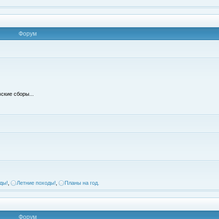
Форум
ские сборы...
ды!
,
Летние походы!
,
Планы на год.
Форум