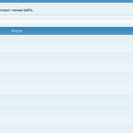
п открыт членам ШАРа.
Форум