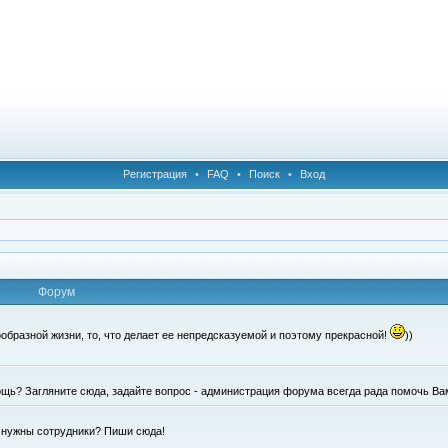
Регистрация
•
FAQ
•
Поиск
•
Вход
Форум
образной жизни, то, что делает ее непредсказуемой и поэтому прекрасной!
))
щь? Загляните сюда, задайте вопрос - администрация форума всегда рада помочь Ва
е нужны сотрудники? Пиши сюда!