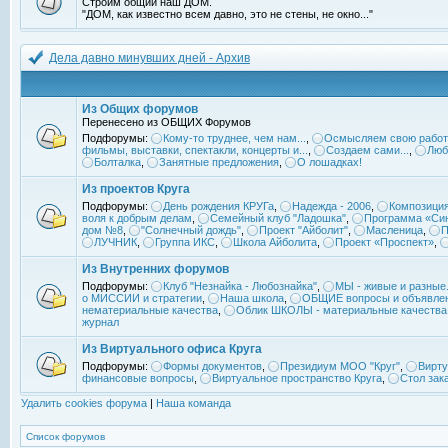
Строим общий наш ДОМ.
"ДОМ, как известно всем давно, это не стены, не окно..."
Дела давно минувших дней - Архив
Из Общих форумов
Перенесено из ОБЩИХ Форумов
Подфорумы:
Кому-то труднее, чем нам...
,
Осмысляем свою работ
фильмы, выставки, спектакли, концерты и...
,
Создаем сами...
,
Люб
Болталка
,
Занятные предложения
,
О лошадках!
Из проектов Круга
Подфорумы:
День рождения КРУГа
,
Надежда - 2006
,
Композиция
воля к добрым делам
,
Семейный клуб "Ладошка"
,
Программа «Син
дом №8
,
"Солнечный дождь"
,
Проект "Айболит"
,
Масленица
,
П
ЛУЧНИК
,
Группа ИКС
,
Школа Айболита
,
Проект «Проспект»
,
Из Внутренних форумов
Подфорумы:
Клуб "Незнайка - Любознайка"
,
МЫ - живые и разные.
о МИССИИ и стратегии
,
Наша школа
,
ОБЩИЕ вопросы и объявле
нематериальные качества
,
Облик ШКОЛЫ - материальные качества
журнал
Из Виртуального офиса Круга
Подфорумы:
Формы документов
,
Президиум МОО "Круг"
,
Вирту
финансовые вопросы
,
Виртуальное пространство Круга
,
Стол зак
Удалить cookies форума
|
Наша команда
Список форумов