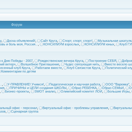
Форум
у
,
Доска объявлений!
,
Сайт Круга
,
Спорт, спорт, спорт!
,
Музыкальная шкатулк
овь и боль моя, Россия...
,
КОНСИЛИУМ взрослых
,
КОНСИЛИУМ юных
,
Клуб Г
 к Дню Победы - 2007
,
Рождественские вечера Круга
,
Построение СЕБЯ
,
Добров
ий ветер»
,
Волшебное Приглашение
,
Чудес связующая нить
,
Вместе весело ша
есенный клуб Круга
,
Работаем вместе
,
Клуб Связистов Круга
,
Политический кл
Комментарии по детям
..
,
У-ПРАВЛЕНИЕ! Учимся!
,
Педагогическая и научная работа
,
ООО "Варежка"
,
ния
,
ПРИЧИНЫ и ЦЕЛИ создания ШКОЛЫ
,
Образ РЕБЕНКА
,
Образ СЕМЬИ
,
О
,
Бизнес-проекты
,
SWOT анализ
,
Олимпийский комитет ЛОИ
,
Большие Игры
,
альный офис - персонал
,
Виртуальный офис - проблемы управления
,
Виртуальны
азов
,
Сценарная группа