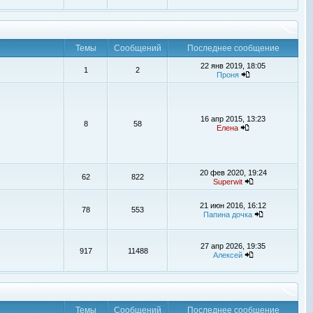
Темы
Сообщений
Последнее сообщение
22 янв 2019, 18:05
1
2
Проня
16 апр 2015, 13:23
8
58
Елена
20 фев 2020, 19:24
62
822
Superwit
21 июн 2016, 16:12
78
553
Папина дочка
27 апр 2026, 19:35
917
11488
Алексей
Темы
Сообщений
Последнее сообщение