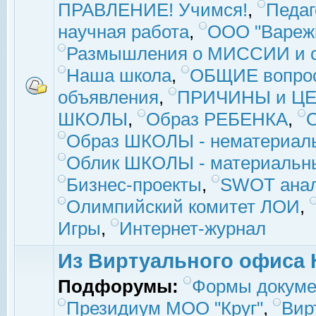
ПРАВЛЕНИЕ! Учимся!
,
Педаг
научная работа
,
ООО "Вареж
Размышления о МИССИИ и с
Наша школа
,
ОБЩИЕ вопро
объявления
,
ПРИЧИНЫ и ЦЕ
ШКОЛЫ
,
Образ РЕБЕНКА
,
Образ ШКОЛЫ - нематериаль
Облик ШКОЛЫ - материальны
Бизнес-проекты
,
SWOT ана
Олимпийский комитет ЛОИ
,
Игры
,
Интернет-журнал
Из Виртуального офиса 
Подфорумы:
Формы докуме
Президиум МОО "Круг"
,
Вир