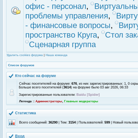
офис - персонал
,
Виртуальны
проблемы управления
,
Вирт
- финансовые вопросы
,
Вирт
пространство Круга
,
Стол зак
Сценарная группа
Удалить cookies форума
|
Наша команда
Список форумов
Кто сейчас на форуме
Сейчас посетителей на форуме:
676
, из них зарегистрированных: 1, 0 скр
Больше всего посетителей (
3614
) на форуме было 03 авг 2026, 06:33
Зарегистрированные пользователи:
Baidu [Spider]
Легенда ::
Администраторы
,
Главные модераторы
Статистика
Всего сообщений:
36290
| Тем:
3154
| Пользователей:
599
| Новый пользов
Вход