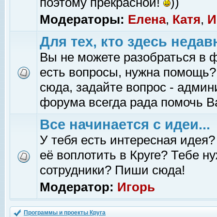
поэтому прекрасной!
))
Модераторы:
Елена
,
Катя
,
И
Для тех, кто здесь недав
Вы не можете разобраться в 
есть вопросы, нужна помощь?
сюда, задайте вопрос - адми
форума всегда рада помочь В
Все начинается с идеи...
У тебя есть интересная идея?
её воплотить в Круге? Тебе н
сотрудники? Пиши сюда!
Модератор:
Игорь
Программы и проекты Круга