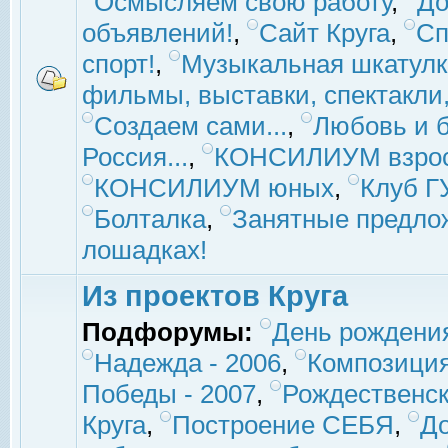
Осмысляем свою работу
,
До
объявлений!
,
Сайт Круга
,
Сп
спорт!
,
Музыкальная шкатулк
фильмы, выставки, спектакли, 
Создаем сами...
,
Любовь и б
Россия...
,
КОНСИЛИУМ взро
КОНСИЛИУМ юных
,
Клуб 
Болталка
,
Занятные предло
лошадках!
Из проектов Круга
Подфорумы:
День рождени
Надежда - 2006
,
Композиция
Победы - 2007
,
Рождественск
Круга
,
Построение СЕБЯ
,
До