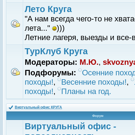
Лето Круга
"А нам всегда чего-то не хвата
лета..."
)))
Летние лагеря, выезды и все-в
ТурКлуб Круга
Модераторы:
М.Ю.
,
skvozny
Подфорумы:
Осенние похо
походы!
,
Весенние походы!
,
походы!
,
Планы на год.
Виртуальный офис КРУГА
Форум
Виртуальный офис -