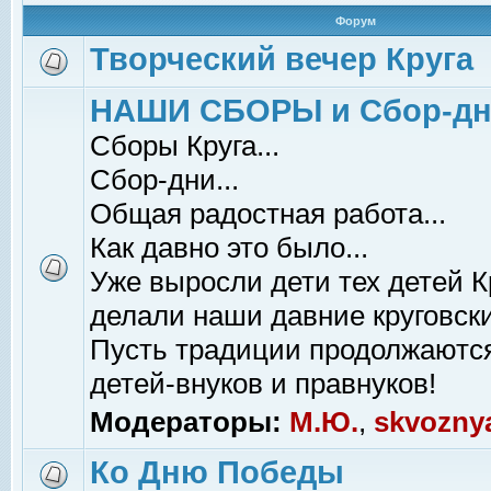
Форум
Творческий вечер Круга
НАШИ СБОРЫ и Сбор-д
Сборы Круга...
Сбор-дни...
Общая радостная работа...
Как давно это было...
Уже выросли дети тех детей К
делали наши давние круговски
Пусть традиции продолжаютс
детей-внуков и правнуков!
Модераторы:
М.Ю.
,
skvozny
Ко Дню Победы