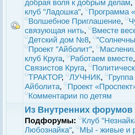
добрая воля к добрым делам
,
клуб "Ладошка"
,
Программа «
Волшебное Приглашение
,
Ч
связующая нить
,
Вместе вес
Детский дом №8
,
"Солнечны
Проект "Айболит"
,
Маслени
клуб Круга
,
Работаем вместе
Связистов Круга
,
Политическ
ТРАКТОР
,
ЛУЧНИК
,
Группа
Айболита
,
Проект «Проспект
Комментарии по детям
Из Внутренних форумов
Подфорумы:
Клуб "Незнайк
Любознайка"
,
МЫ - живые и р