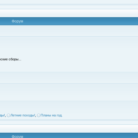
Форум
ские сборы...
ды!
,
Летние походы!
,
Планы на год.
Форум