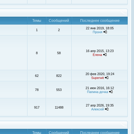
Темы
Сообщений
Последнее сообщение
22 янв 2019, 18:05
1
2
Проня
16 апр 2015, 13:23
8
58
Елена
20 фев 2020, 19:24
62
822
Superwit
21 июн 2016, 16:12
78
553
Папина дочка
27 апр 2026, 19:35
917
11488
Алексей
Темы
Сообщений
Последнее сообщение