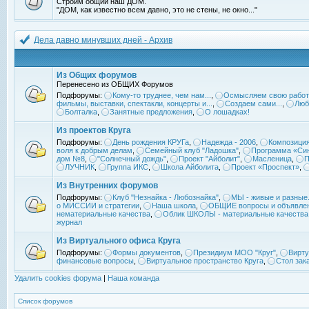
Строим общий наш ДОМ.
"ДОМ, как известно всем давно, это не стены, не окно..."
Дела давно минувших дней - Архив
Из Общих форумов
Перенесено из ОБЩИХ Форумов
Подфорумы:
Кому-то труднее, чем нам...
,
Осмысляем свою работ
фильмы, выставки, спектакли, концерты и...
,
Создаем сами...
,
Люб
Болталка
,
Занятные предложения
,
О лошадках!
Из проектов Круга
Подфорумы:
День рождения КРУГа
,
Надежда - 2006
,
Композиция
воля к добрым делам
,
Семейный клуб "Ладошка"
,
Программа «Син
дом №8
,
"Солнечный дождь"
,
Проект "Айболит"
,
Масленица
,
П
ЛУЧНИК
,
Группа ИКС
,
Школа Айболита
,
Проект «Проспект»
,
Из Внутренних форумов
Подфорумы:
Клуб "Незнайка - Любознайка"
,
МЫ - живые и разные.
о МИССИИ и стратегии
,
Наша школа
,
ОБЩИЕ вопросы и объявле
нематериальные качества
,
Облик ШКОЛЫ - материальные качества
журнал
Из Виртуального офиса Круга
Подфорумы:
Формы документов
,
Президиум МОО "Круг"
,
Вирту
финансовые вопросы
,
Виртуальное пространство Круга
,
Стол зак
Удалить cookies форума
|
Наша команда
Список форумов