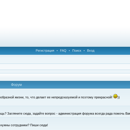
Регистрация
•
FAQ
•
Поиск
•
Вход
Форум
образной жизни, то, что делает ее непредсказуемой и поэтому прекрасной!
))
щь? Загляните сюда, задайте вопрос - администрация форума всегда рада помочь Ва
е нужны сотрудники? Пиши сюда!