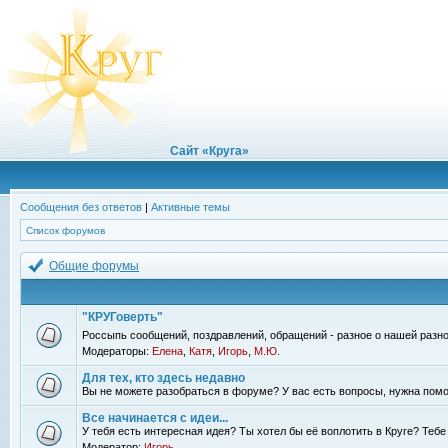
Сайт «Круга»
Сообщения без ответов
|
Активные темы
Список форумов
Общие форумы
"КРУГоверть"
Россыпь сообщений, поздравлений, обращений - разное о нашей разно
Модераторы:
Елена
,
Катя
,
Игорь
,
М.Ю.
Для тех, кто здесь недавно
Вы не можете разобраться в форуме? У вас есть вопросы, нужна помо
Все начинается с идеи...
У тебя есть интересная идея? Ты хотел бы её воплотить в Круге? Теб
Модератор:
Игорь