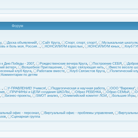
Форум
у
,
Доска объявлений!
,
Сайт Круга
,
Спорт, спорт, спорт!
,
Музыкальная шкатулк
овь и боль моя, Россия...
,
КОНСИЛИУМ взрослых
,
КОНСИЛИУМ юных
,
Клуб Г
 к Дню Победы - 2007
,
Рождественские вечера Круга
,
Построение СЕБЯ
,
Добров
ий ветер»
,
Волшебное Приглашение
,
Чудес связующая нить
,
Вместе весело ша
есенный клуб Круга
,
Работаем вместе
,
Клуб Связистов Круга
,
Политический кл
Комментарии по детям
..
,
У-ПРАВЛЕНИЕ! Учимся!
,
Педагогическая и научная работа
,
ООО "Варежка"
,
ния
,
ПРИЧИНЫ и ЦЕЛИ создания ШКОЛЫ
,
Образ РЕБЕНКА
,
Образ СЕМЬИ
,
О
,
Бизнес-проекты
,
SWOT анализ
,
Олимпийский комитет ЛОИ
,
Большие Игры
,
альный офис - персонал
,
Виртуальный офис - проблемы управления
,
Виртуальны
азов
,
Сценарная группа