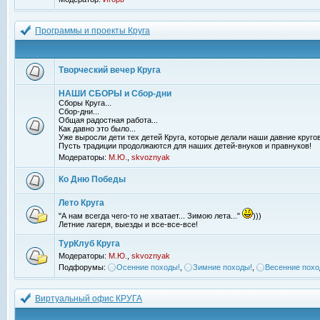
Программы и проекты Круга
Творческий вечер Круга
НАШИ СБОРЫ и Сбор-дни
Сборы Круга...
Сбор-дни...
Общая радостная работа...
Как давно это было...
Уже выросли дети тех детей Круга, которые делали наши давние кругов
Пусть традиции продолжаются для наших детей-внуков и правнуков!
Модераторы:
М.Ю.
,
skvoznyak
Ко Дню Победы
Лето Круга
"А нам всегда чего-то не хватает... Зимою лета..."
)))
Летние лагеря, выезды и все-все-все!
ТурКлуб Круга
Модераторы:
М.Ю.
,
skvoznyak
Подфорумы:
Осенние походы!
,
Зимние походы!
,
Весенние похо
Виртуальный офис КРУГА