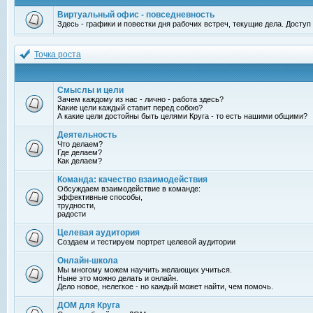
Виртуальный офис - повседневность
Здесь - графики и повестки дня рабочих встреч, текущие дела. Досту
Точка роста
Смыслы и цели
Зачем каждому из нас - лично - работа здесь?
Какие цели каждый ставит перед собою?
А какие цели достойны быть целями Круга - то есть нашими общими?
Деятельность
Что делаем?
Где делаем?
Как делаем?
Команда: качество взаимодействия
Обсуждаем взаимодействие в команде:
эффективные способы,
трудности,
радости
Целевая аудитория
Создаем и тестируем портрет целевой аудитории
Онлайн-школа
Мы многому можем научить желающих учиться.
Ныне это можно делать и онлайн.
Дело новое, нелегкое - но каждый может найти, чем помочь.
ДОМ для Круга