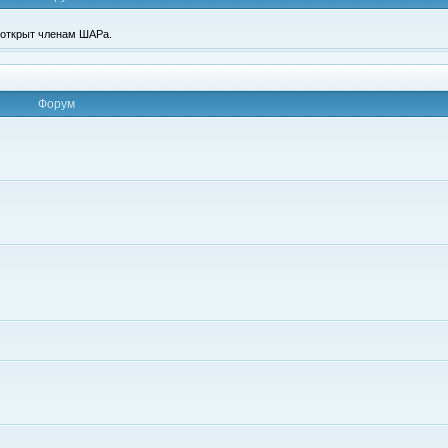
п открыт членам ШАРа.
Форум