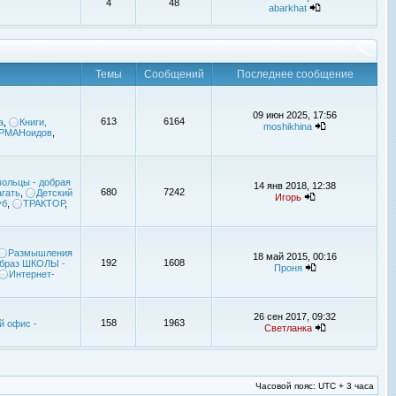
4
48
abarkhat
Темы
Сообщений
Последнее сообщение
09 июн 2025, 17:56
613
6164
а
,
Книги,
moshikhina
УРМАНоидов
,
ольцы - добрая
14 янв 2018, 12:38
680
7242
гать
,
Детский
Игорь
уб
,
ТРАКТОР
,
Размышления
18 май 2015, 00:16
192
1608
браз ШКОЛЫ -
Проня
Интернет-
26 сен 2017, 09:32
158
1963
й офис -
Светланка
Часовой пояс: UTC + 3 часа