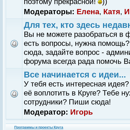
поэтому прекрасной!
))
Модераторы:
Елена
,
Катя
,
И
Для тех, кто здесь недав
Вы не можете разобраться в 
есть вопросы, нужна помощь?
сюда, задайте вопрос - адми
форума всегда рада помочь В
Все начинается с идеи...
У тебя есть интересная идея?
её воплотить в Круге? Тебе н
сотрудники? Пиши сюда!
Модератор:
Игорь
Программы и проекты Круга