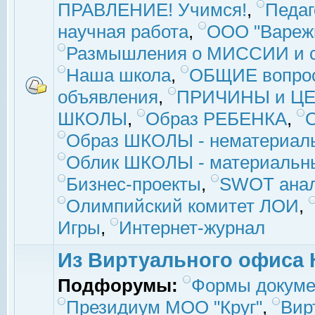
ПРАВЛЕНИЕ! Учимся!
,
Педаг
научная работа
,
ООО "Вареж
Размышления о МИССИИ и с
Наша школа
,
ОБЩИЕ вопро
объявления
,
ПРИЧИНЫ и ЦЕ
ШКОЛЫ
,
Образ РЕБЕНКА
,
Образ ШКОЛЫ - нематериаль
Облик ШКОЛЫ - материальны
Бизнес-проекты
,
SWOT ана
Олимпийский комитет ЛОИ
,
Игры
,
Интернет-журнал
Из Виртуального офиса 
Подфорумы:
Формы докуме
Президиум МОО "Круг"
,
Вир