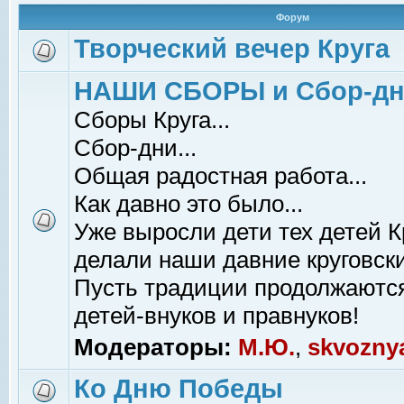
Форум
Творческий вечер Круга
НАШИ СБОРЫ и Сбор-д
Сборы Круга...
Сбор-дни...
Общая радостная работа...
Как давно это было...
Уже выросли дети тех детей К
делали наши давние круговски
Пусть традиции продолжаютс
детей-внуков и правнуков!
Модераторы:
М.Ю.
,
skvozny
Ко Дню Победы