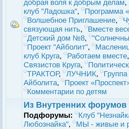
добрая воля к добрым делам
,
клуб "Ладошка"
,
Программа «
Волшебное Приглашение
,
Ч
связующая нить
,
Вместе вес
Детский дом №8
,
"Солнечны
Проект "Айболит"
,
Маслени
клуб Круга
,
Работаем вместе
Связистов Круга
,
Политическ
ТРАКТОР
,
ЛУЧНИК
,
Группа
Айболита
,
Проект «Проспект
Комментарии по детям
Из Внутренних форумов
Подфорумы:
Клуб "Незнайк
Любознайка"
,
МЫ - живые и р