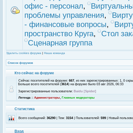
офис - персонал
,
Виртуальны
проблемы управления
,
Вирт
- финансовые вопросы
,
Вирт
пространство Круга
,
Стол зак
Сценарная группа
Удалить cookies форума
|
Наша команда
Список форумов
Кто сейчас на форуме
Сейчас посетителей на форуме:
667
, из них зарегистрированных: 1, 0 скр
Больше всего посетителей (
3614
) на форуме было 03 авг 2026, 06:33
Зарегистрированные пользователи:
Baidu [Spider]
Легенда ::
Администраторы
,
Главные модераторы
Статистика
Всего сообщений:
36290
| Тем:
3154
| Пользователей:
599
| Новый пользов
Вход