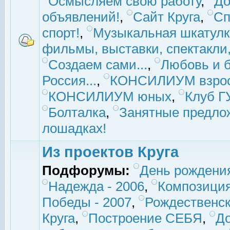
Осмысляем свою работу
,
До
объявлений!
,
Сайт Круга
,
Сп
спорт!
,
Музыкальная шкатулк
фильмы, выставки, спектакли, 
Создаем сами...
,
Любовь и б
Россия...
,
КОНСИЛИУМ взро
КОНСИЛИУМ юных
,
Клуб 
Болталка
,
Занятные предло
лошадках!
Из проектов Круга
Подфорумы:
День рождени
Надежда - 2006
,
Композиция
Победы - 2007
,
Рождественск
Круга
,
Построение СЕБЯ
,
До