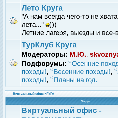
Лето Круга
"А нам всегда чего-то не хвата
лета..."
)))
Летние лагеря, выезды и все-в
ТурКлуб Круга
Модераторы:
М.Ю.
,
skvozny
Подфорумы:
Осенние похо
походы!
,
Весенние походы!
,
походы!
,
Планы на год.
Виртуальный офис КРУГА
Форум
Виртуальный офис -