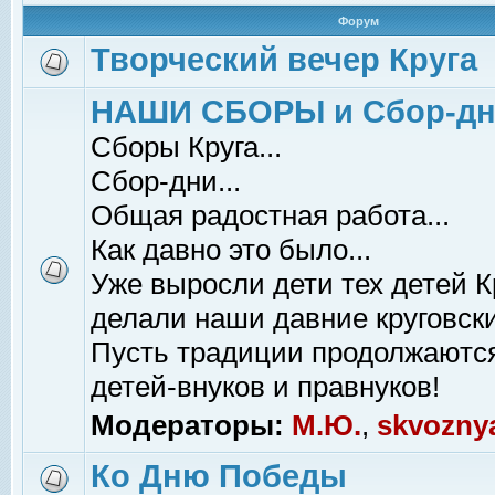
Форум
Творческий вечер Круга
НАШИ СБОРЫ и Сбор-д
Сборы Круга...
Сбор-дни...
Общая радостная работа...
Как давно это было...
Уже выросли дети тех детей К
делали наши давние круговски
Пусть традиции продолжаютс
детей-внуков и правнуков!
Модераторы:
М.Ю.
,
skvozny
Ко Дню Победы