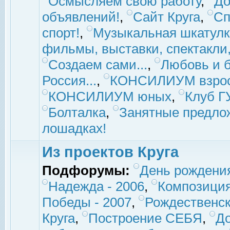
Осмысляем свою работу
,
До
объявлений!
,
Сайт Круга
,
Сп
спорт!
,
Музыкальная шкатулк
фильмы, выставки, спектакли, 
Создаем сами...
,
Любовь и б
Россия...
,
КОНСИЛИУМ взро
КОНСИЛИУМ юных
,
Клуб 
Болталка
,
Занятные предло
лошадках!
Из проектов Круга
Подфорумы:
День рождени
Надежда - 2006
,
Композиция
Победы - 2007
,
Рождественск
Круга
,
Построение СЕБЯ
,
До