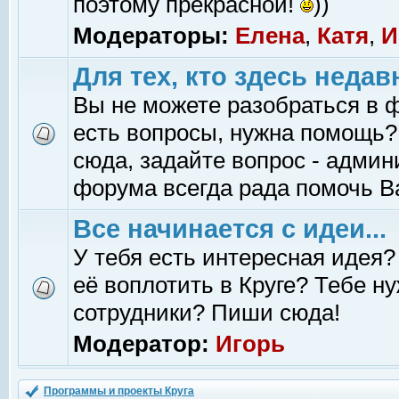
поэтому прекрасной!
))
Модераторы:
Елена
,
Катя
,
И
Для тех, кто здесь недав
Вы не можете разобраться в 
есть вопросы, нужна помощь?
сюда, задайте вопрос - адми
форума всегда рада помочь В
Все начинается с идеи...
У тебя есть интересная идея?
её воплотить в Круге? Тебе н
сотрудники? Пиши сюда!
Модератор:
Игорь
Программы и проекты Круга