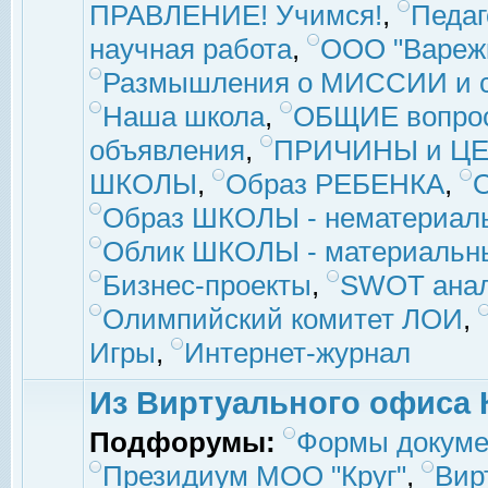
ПРАВЛЕНИЕ! Учимся!
,
Педаг
научная работа
,
ООО "Вареж
Размышления о МИССИИ и с
Наша школа
,
ОБЩИЕ вопро
объявления
,
ПРИЧИНЫ и ЦЕ
ШКОЛЫ
,
Образ РЕБЕНКА
,
Образ ШКОЛЫ - нематериаль
Облик ШКОЛЫ - материальны
Бизнес-проекты
,
SWOT ана
Олимпийский комитет ЛОИ
,
Игры
,
Интернет-журнал
Из Виртуального офиса 
Подфорумы:
Формы докуме
Президиум МОО "Круг"
,
Вир