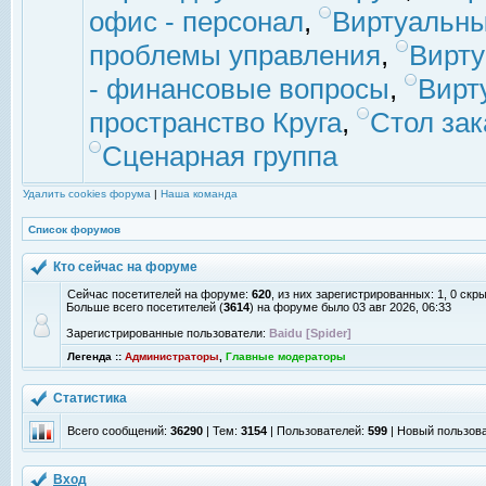
офис - персонал
,
Виртуальны
проблемы управления
,
Вирт
- финансовые вопросы
,
Вирт
пространство Круга
,
Стол зак
Сценарная группа
Удалить cookies форума
|
Наша команда
Список форумов
Кто сейчас на форуме
Сейчас посетителей на форуме:
620
, из них зарегистрированных: 1, 0 скр
Больше всего посетителей (
3614
) на форуме было 03 авг 2026, 06:33
Зарегистрированные пользователи:
Baidu [Spider]
Легенда ::
Администраторы
,
Главные модераторы
Статистика
Всего сообщений:
36290
| Тем:
3154
| Пользователей:
599
| Новый пользов
Вход