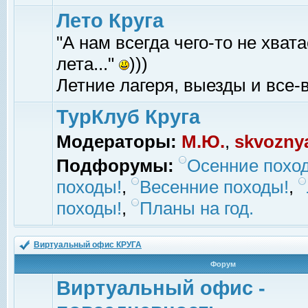
Лето Круга
"А нам всегда чего-то не хвата
лета..."
)))
Летние лагеря, выезды и все-в
ТурКлуб Круга
Модераторы:
М.Ю.
,
skvozny
Подфорумы:
Осенние похо
походы!
,
Весенние походы!
,
походы!
,
Планы на год.
Виртуальный офис КРУГА
Форум
Виртуальный офис -