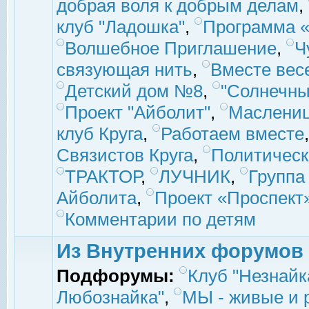
добрая воля к добрым делам
,
клуб "Ладошка"
,
Программа «
Волшебное Приглашение
,
Ч
связующая нить
,
Вместе вес
Детский дом №8
,
"Солнечны
Проект "Айболит"
,
Маслени
клуб Круга
,
Работаем вместе
Связистов Круга
,
Политическ
ТРАКТОР
,
ЛУЧНИК
,
Группа
Айболита
,
Проект «Проспект
Комментарии по детям
Из Внутренних форумов
Подфорумы:
Клуб "Незнайк
Любознайка"
,
МЫ - живые и р