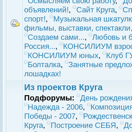
Осмысляем свою работу
,
До
объявлений!
,
Сайт Круга
,
Сп
спорт!
,
Музыкальная шкатулк
фильмы, выставки, спектакли, 
Создаем сами...
,
Любовь и б
Россия...
,
КОНСИЛИУМ взро
КОНСИЛИУМ юных
,
Клуб 
Болталка
,
Занятные предло
лошадках!
Из проектов Круга
Подфорумы:
День рождени
Надежда - 2006
,
Композиция
Победы - 2007
,
Рождественск
Круга
,
Построение СЕБЯ
,
До