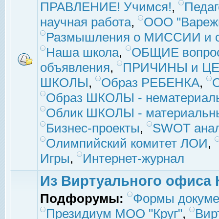
ПРАВЛЕНИЕ! Учимся!
,
Педаг
научная работа
,
ООО "Вареж
Размышления о МИССИИ и с
Наша школа
,
ОБЩИЕ вопро
объявления
,
ПРИЧИНЫ и ЦЕ
ШКОЛЫ
,
Образ РЕБЕНКА
,
Образ ШКОЛЫ - нематериаль
Облик ШКОЛЫ - материальны
Бизнес-проекты
,
SWOT ана
Олимпийский комитет ЛОИ
,
Игры
,
Интернет-журнал
Из Виртуального офиса 
Подфорумы:
Формы докуме
Президиум МОО "Круг"
,
Вир