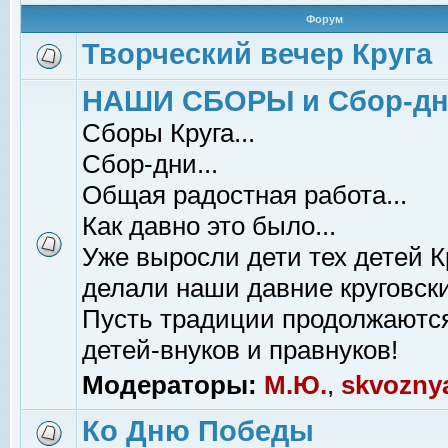
Форум
Творческий вечер Круга
НАШИ СБОРЫ и Сбор-д
Сборы Круга...
Сбор-дни...
Общая радостная работа...
Как давно это было...
Уже выросли дети тех детей К
делали наши давние круговски
Пусть традиции продолжаютс
детей-внуков и правнуков!
Модераторы:
М.Ю.
,
skvozny
Ко Дню Победы