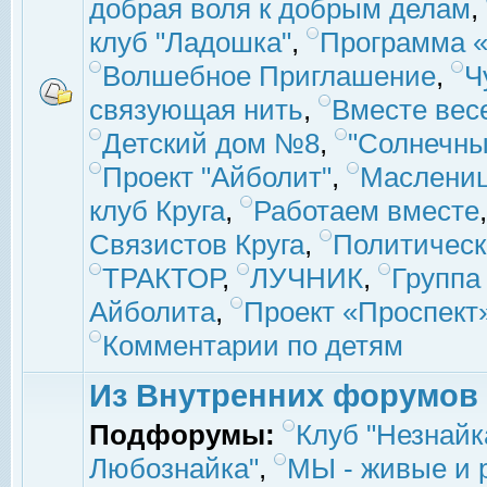
добрая воля к добрым делам
,
клуб "Ладошка"
,
Программа «
Волшебное Приглашение
,
Ч
связующая нить
,
Вместе вес
Детский дом №8
,
"Солнечны
Проект "Айболит"
,
Маслени
клуб Круга
,
Работаем вместе
Связистов Круга
,
Политическ
ТРАКТОР
,
ЛУЧНИК
,
Группа
Айболита
,
Проект «Проспект
Комментарии по детям
Из Внутренних форумов
Подфорумы:
Клуб "Незнайк
Любознайка"
,
МЫ - живые и р