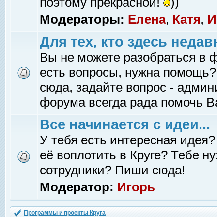
поэтому прекрасной!
))
Модераторы:
Елена
,
Катя
,
И
Для тех, кто здесь недав
Вы не можете разобраться в 
есть вопросы, нужна помощь?
сюда, задайте вопрос - адми
форума всегда рада помочь В
Все начинается с идеи...
У тебя есть интересная идея?
её воплотить в Круге? Тебе н
сотрудники? Пиши сюда!
Модератор:
Игорь
Программы и проекты Круга