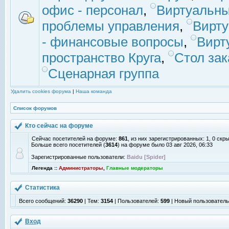
офис - персонал
,
Виртуальны
проблемы управления
,
Вирт
- финансовые вопросы
,
Вирт
пространство Круга
,
Стол зак
Сценарная группа
Удалить cookies форума
|
Наша команда
Список форумов
Кто сейчас на форуме
Сейчас посетителей на форуме:
861
, из них зарегистрированных: 1, 0 скр
Больше всего посетителей (
3614
) на форуме было 03 авг 2026, 06:33
Зарегистрированные пользователи:
Baidu [Spider]
Легенда ::
Администраторы
,
Главные модераторы
Статистика
Всего сообщений:
36290
| Тем:
3154
| Пользователей:
599
| Новый пользовател
Вход