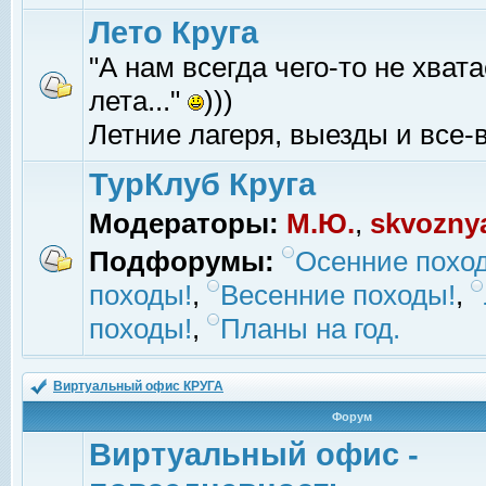
Лето Круга
"А нам всегда чего-то не хвата
лета..."
)))
Летние лагеря, выезды и все-в
ТурКлуб Круга
Модераторы:
М.Ю.
,
skvozny
Подфорумы:
Осенние похо
походы!
,
Весенние походы!
,
походы!
,
Планы на год.
Виртуальный офис КРУГА
Форум
Виртуальный офис -