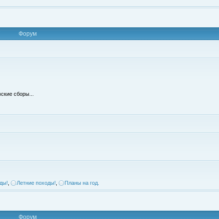
Форум
ские сборы...
ды!
,
Летние походы!
,
Планы на год.
Форум