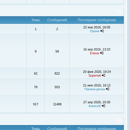
Темы
Сообщений
Последнее сообщение
22 янв 2019, 18:05
1
2
Проня
16 апр 2015, 13:23
8
58
Елена
20 фев 2020, 19:24
62
822
Superwit
21 июн 2016, 16:12
78
553
Папина дочка
27 апр 2026, 19:35
917
11488
Алексей
Темы
Сообщений
Последнее сообщение