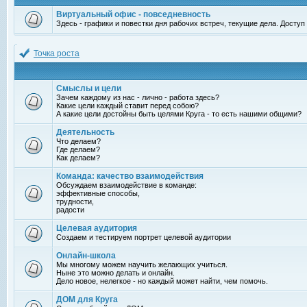
Виртуальный офис - повседневность
Здесь - графики и повестки дня рабочих встреч, текущие дела. Досту
Точка роста
Смыслы и цели
Зачем каждому из нас - лично - работа здесь?
Какие цели каждый ставит перед собою?
А какие цели достойны быть целями Круга - то есть нашими общими?
Деятельность
Что делаем?
Где делаем?
Как делаем?
Команда: качество взаимодействия
Обсуждаем взаимодействие в команде:
эффективные способы,
трудности,
радости
Целевая аудитория
Создаем и тестируем портрет целевой аудитории
Онлайн-школа
Мы многому можем научить желающих учиться.
Ныне это можно делать и онлайн.
Дело новое, нелегкое - но каждый может найти, чем помочь.
ДОМ для Круга