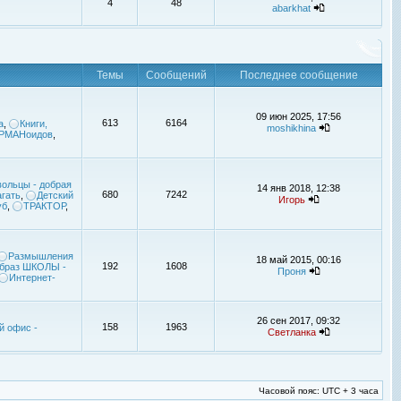
4
48
abarkhat
Темы
Сообщений
Последнее сообщение
09 июн 2025, 17:56
613
6164
а
,
Книги,
moshikhina
УРМАНоидов
,
ольцы - добрая
14 янв 2018, 12:38
680
7242
гать
,
Детский
Игорь
уб
,
ТРАКТОР
,
Размышления
18 май 2015, 00:16
192
1608
браз ШКОЛЫ -
Проня
Интернет-
26 сен 2017, 09:32
158
1963
й офис -
Светланка
Часовой пояс: UTC + 3 часа