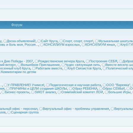
Форум
у
,
Доска объявлений!
,
Сайт Круга
,
Спорт, спорт, спорт!
,
Музыкальная шкатулк
овь и боль моя, Россия...
,
КОНСИЛИУМ взрослых
,
КОНСИЛИУМ юных
,
Клуб Г
 к Дню Победы - 2007
,
Рождественские вечера Круга
,
Построение СЕБЯ
,
Добров
ий ветер»
,
Волшебное Приглашение
,
Чудес связующая нить
,
Вместе весело ша
есенный клуб Круга
,
Работаем вместе
,
Клуб Связистов Круга
,
Политический кл
Комментарии по детям
..
,
У-ПРАВЛЕНИЕ! Учимся!
,
Педагогическая и научная работа
,
ООО "Варежка"
,
ния
,
ПРИЧИНЫ и ЦЕЛИ создания ШКОЛЫ
,
Образ РЕБЕНКА
,
Образ СЕМЬИ
,
О
,
Бизнес-проекты
,
SWOT анализ
,
Олимпийский комитет ЛОИ
,
Большие Игры
,
альный офис - персонал
,
Виртуальный офис - проблемы управления
,
Виртуальны
азов
,
Сценарная группа