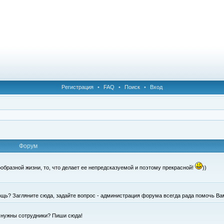
Регистрация
•
FAQ
•
Поиск
•
Вход
Форум
образной жизни, то, что делает ее непредсказуемой и поэтому прекрасной!
))
щь? Загляните сюда, задайте вопрос - администрация форума всегда рада помочь Ва
е нужны сотрудники? Пиши сюда!