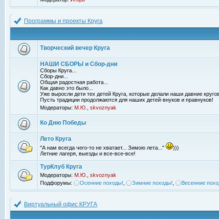
Программы и проекты Круга
Творческий вечер Круга
НАШИ СБОРЫ и Сбор-дни
Сборы Круга...
Сбор-дни...
Общая радостная работа...
Как давно это было...
Уже выросли дети тех детей Круга, которые делали наши давние кругов
Пусть традиции продолжаются для наших детей-внуков и правнуков!
Модераторы:
М.Ю.
,
skvoznyak
Ко Дню Победы
Лето Круга
"А нам всегда чего-то не хватает... Зимою лета..."
)))
Летние лагеря, выезды и все-все-все!
ТурКлуб Круга
Модераторы:
М.Ю.
,
skvoznyak
Подфорумы:
Осенние походы!
,
Зимние походы!
,
Весенние похо
Виртуальный офис КРУГА