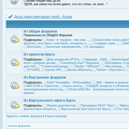
Строим общий наш ДОМ.
"ДОМ, как известно всем давно, это не стены, не окно..."
Дела давно минувших дней - Архив
Из Общих форумов
Перенесено из ОБЩИХ Форумов
Подфорумы:
Кому-то труднее, чем нам...
,
Осмысляем свою работ
фильмы, выставки, спектакли, концерты и...
,
Создаем сами...
,
Люб
Болталка
,
Занятные предложения
,
О лошадках!
Из проектов Круга
Подфорумы:
День рождения КРУГа
,
Надежда - 2006
,
Композиция
воля к добрым делам
,
Семейный клуб "Ладошка"
,
Программа «Син
дом №8
,
"Солнечный дождь"
,
Проект "Айболит"
,
Масленица
,
П
ЛУЧНИК
,
Группа ИКС
,
Школа Айболита
,
Проект «Проспект»
,
Из Внутренних форумов
Подфорумы:
Клуб "Незнайка - Любознайка"
,
МЫ - живые и разные.
о МИССИИ и стратегии
,
Наша школа
,
ОБЩИЕ вопросы и объявле
нематериальные качества
,
Облик ШКОЛЫ - материальные качества
журнал
Из Виртуального офиса Круга
Подфорумы:
Формы документов
,
Президиум МОО "Круг"
,
Вирту
финансовые вопросы
,
Виртуальное пространство Круга
,
Стол зак
Удалить cookies форума
|
Наша команда
Список форумов