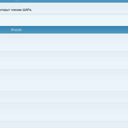
п открыт членам ШАРа.
Форум