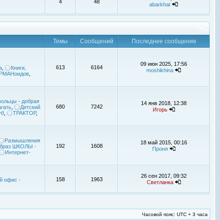
4
48
abarkhat
Темы
Сообщений
Последнее сообщение
09 июн 2025, 17:56
613
6164
а
,
Книги,
moshikhina
УРМАНоидов
,
ольцы - добрая
14 янв 2018, 12:38
680
7242
гать
,
Детский
Игорь
уб
,
ТРАКТОР
,
Размышления
18 май 2015, 00:16
192
1608
браз ШКОЛЫ -
Проня
Интернет-
26 сен 2017, 09:32
158
1963
й офис -
Светланка
Часовой пояс: UTC + 3 часа