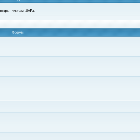
п открыт членам ШАРа.
Форум