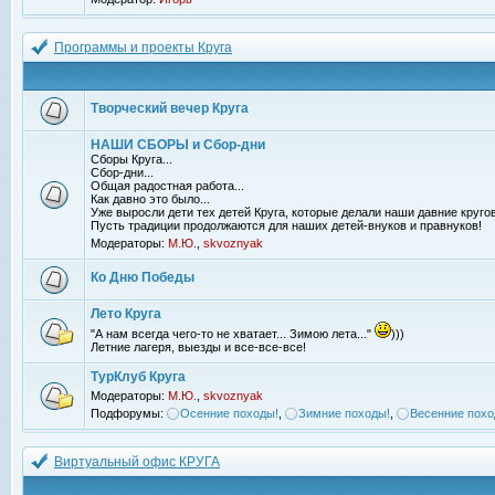
Программы и проекты Круга
Творческий вечер Круга
НАШИ СБОРЫ и Сбор-дни
Сборы Круга...
Сбор-дни...
Общая радостная работа...
Как давно это было...
Уже выросли дети тех детей Круга, которые делали наши давние кругов
Пусть традиции продолжаются для наших детей-внуков и правнуков!
Модераторы:
М.Ю.
,
skvoznyak
Ко Дню Победы
Лето Круга
"А нам всегда чего-то не хватает... Зимою лета..."
)))
Летние лагеря, выезды и все-все-все!
ТурКлуб Круга
Модераторы:
М.Ю.
,
skvoznyak
Подфорумы:
Осенние походы!
,
Зимние походы!
,
Весенние похо
Виртуальный офис КРУГА