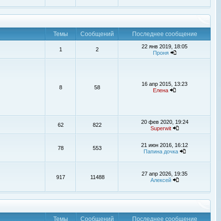
Темы
Сообщений
Последнее сообщение
22 янв 2019, 18:05
1
2
Проня
16 апр 2015, 13:23
8
58
Елена
20 фев 2020, 19:24
62
822
Superwit
21 июн 2016, 16:12
78
553
Папина дочка
27 апр 2026, 19:35
917
11488
Алексей
Темы
Сообщений
Последнее сообщение