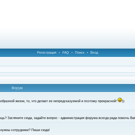
Регистрация
•
FAQ
•
Поиск
•
Вход
Форум
образной жизни, то, что делает ее непредсказуемой и поэтому прекрасной!
))
щь? Загляните сюда, задайте вопрос - администрация форума всегда рада помочь Ва
е нужны сотрудники? Пиши сюда!