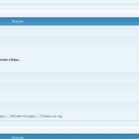
Форум
ские сборы...
ды!
,
Летние походы!
,
Планы на год.
Форум