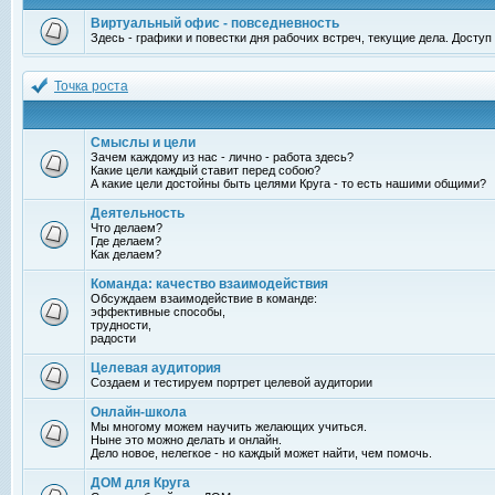
Виртуальный офис - повседневность
Здесь - графики и повестки дня рабочих встреч, текущие дела. Досту
Точка роста
Смыслы и цели
Зачем каждому из нас - лично - работа здесь?
Какие цели каждый ставит перед собою?
А какие цели достойны быть целями Круга - то есть нашими общими?
Деятельность
Что делаем?
Где делаем?
Как делаем?
Команда: качество взаимодействия
Обсуждаем взаимодействие в команде:
эффективные способы,
трудности,
радости
Целевая аудитория
Создаем и тестируем портрет целевой аудитории
Онлайн-школа
Мы многому можем научить желающих учиться.
Ныне это можно делать и онлайн.
Дело новое, нелегкое - но каждый может найти, чем помочь.
ДОМ для Круга