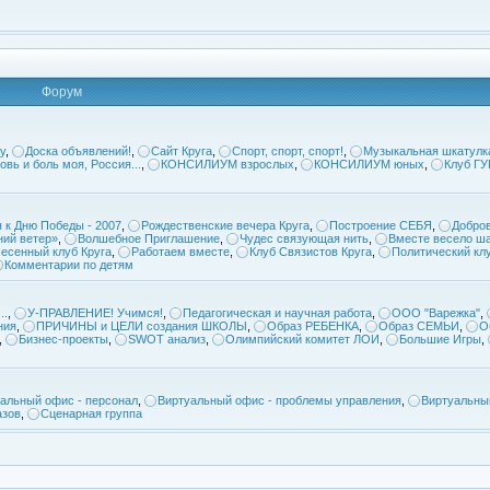
Форум
у
,
Доска объявлений!
,
Сайт Круга
,
Спорт, спорт, спорт!
,
Музыкальная шкатулк
овь и боль моя, Россия...
,
КОНСИЛИУМ взрослых
,
КОНСИЛИУМ юных
,
Клуб Г
 к Дню Победы - 2007
,
Рождественские вечера Круга
,
Построение СЕБЯ
,
Добров
ий ветер»
,
Волшебное Приглашение
,
Чудес связующая нить
,
Вместе весело ша
есенный клуб Круга
,
Работаем вместе
,
Клуб Связистов Круга
,
Политический кл
Комментарии по детям
..
,
У-ПРАВЛЕНИЕ! Учимся!
,
Педагогическая и научная работа
,
ООО "Варежка"
,
ния
,
ПРИЧИНЫ и ЦЕЛИ создания ШКОЛЫ
,
Образ РЕБЕНКА
,
Образ СЕМЬИ
,
О
,
Бизнес-проекты
,
SWOT анализ
,
Олимпийский комитет ЛОИ
,
Большие Игры
,
альный офис - персонал
,
Виртуальный офис - проблемы управления
,
Виртуальны
азов
,
Сценарная группа