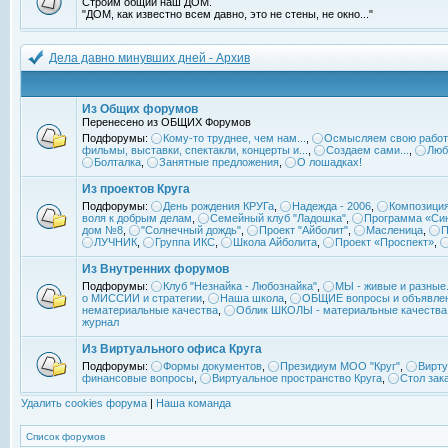
Строим общий наш ДОМ.
"ДОМ, как известно всем давно, это не стены, не окно..."
Дела давно минувших дней - Архив
Из Общих форумов
Перенесено из ОБЩИХ Форумов
Подфорумы:
Кому-то труднее, чем нам...
,
Осмысляем свою работ
фильмы, выставки, спектакли, концерты и...
,
Создаем сами...
,
Люб
Болталка
,
Занятные предложения
,
О лошадках!
Из проектов Круга
Подфорумы:
День рождения КРУГа
,
Надежда - 2006
,
Композиция
воля к добрым делам
,
Семейный клуб "Ладошка"
,
Программа «Син
дом №8
,
"Солнечный дождь"
,
Проект "Айболит"
,
Масленица
,
П
ЛУЧНИК
,
Группа ИКС
,
Школа Айболита
,
Проект «Проспект»
,
Из Внутренних форумов
Подфорумы:
Клуб "Незнайка - Любознайка"
,
МЫ - живые и разные.
о МИССИИ и стратегии
,
Наша школа
,
ОБЩИЕ вопросы и объявле
нематериальные качества
,
Облик ШКОЛЫ - материальные качества
журнал
Из Виртуального офиса Круга
Подфорумы:
Формы документов
,
Президиум МОО "Круг"
,
Вирту
финансовые вопросы
,
Виртуальное пространство Круга
,
Стол зак
Удалить cookies форума
|
Наша команда
Список форумов