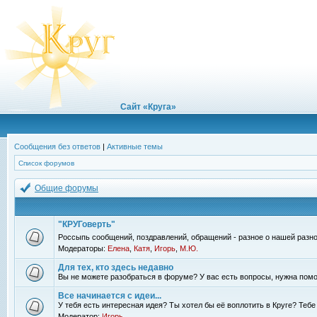
Сайт «Круга»
Сообщения без ответов
|
Активные темы
Список форумов
Общие форумы
"КРУГоверть"
Россыпь сообщений, поздравлений, обращений - разное о нашей разно
Модераторы:
Елена
,
Катя
,
Игорь
,
М.Ю.
Для тех, кто здесь недавно
Вы не можете разобраться в форуме? У вас есть вопросы, нужна помо
Все начинается с идеи...
У тебя есть интересная идея? Ты хотел бы её воплотить в Круге? Теб
Модератор:
Игорь