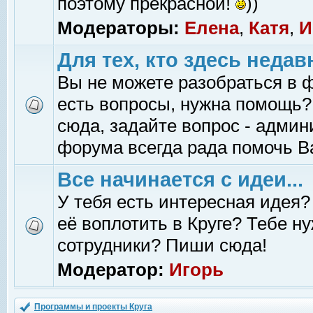
поэтому прекрасной!
))
Модераторы:
Елена
,
Катя
,
И
Для тех, кто здесь недав
Вы не можете разобраться в 
есть вопросы, нужна помощь?
сюда, задайте вопрос - адми
форума всегда рада помочь В
Все начинается с идеи...
У тебя есть интересная идея?
её воплотить в Круге? Тебе н
сотрудники? Пиши сюда!
Модератор:
Игорь
Программы и проекты Круга