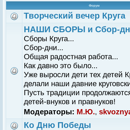
Форум
Творческий вечер Круга
НАШИ СБОРЫ и Сбор-д
Сборы Круга...
Сбор-дни...
Общая радостная работа...
Как давно это было...
Уже выросли дети тех детей К
делали наши давние круговски
Пусть традиции продолжаютс
детей-внуков и правнуков!
Модераторы:
М.Ю.
,
skvozny
Ко Дню Победы