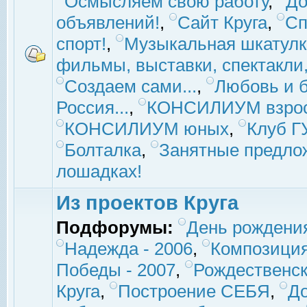
Осмысляем свою работу
,
До
объявлений!
,
Сайт Круга
,
Сп
спорт!
,
Музыкальная шкатулк
фильмы, выставки, спектакли, 
Создаем сами...
,
Любовь и б
Россия...
,
КОНСИЛИУМ взро
КОНСИЛИУМ юных
,
Клуб 
Болталка
,
Занятные предло
лошадках!
Из проектов Круга
Подфорумы:
День рождени
Надежда - 2006
,
Композиция
Победы - 2007
,
Рождественск
Круга
,
Построение СЕБЯ
,
До