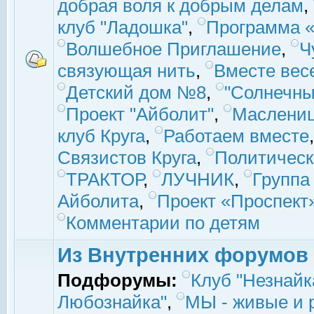
добрая воля к добрым делам
,
клуб "Ладошка"
,
Программа «
Волшебное Приглашение
,
Ч
связующая нить
,
Вместе вес
Детский дом №8
,
"Солнечны
Проект "Айболит"
,
Маслени
клуб Круга
,
Работаем вместе
Связистов Круга
,
Политическ
ТРАКТОР
,
ЛУЧНИК
,
Группа
Айболита
,
Проект «Проспект
Комментарии по детям
Из Внутренних форумов
Подфорумы:
Клуб "Незнайк
Любознайка"
,
МЫ - живые и р