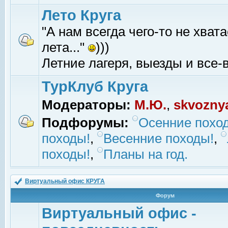
Лето Круга
"А нам всегда чего-то не хвата
лета..."
)))
Летние лагеря, выезды и все-в
ТурКлуб Круга
Модераторы:
М.Ю.
,
skvozny
Подфорумы:
Осенние похо
походы!
,
Весенние походы!
,
походы!
,
Планы на год.
Виртуальный офис КРУГА
Форум
Виртуальный офис -