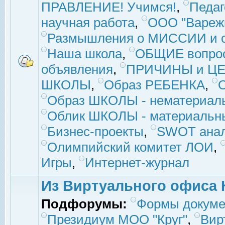
ПРАВЛЕНИЕ! Учимся!
,
Педаг
научная работа
,
ООО "Вареж
Размышления о МИССИИ и с
Наша школа
,
ОБЩИЕ вопро
объявления
,
ПРИЧИНЫ и ЦЕ
ШКОЛЫ
,
Образ РЕБЕНКА
,
Образ ШКОЛЫ - нематериаль
Облик ШКОЛЫ - материальны
Бизнес-проекты
,
SWOT ана
Олимпийский комитет ЛОИ
,
Игры
,
Интернет-журнал
Из Виртуального офиса 
Подфорумы:
Формы докуме
Президиум МОО "Круг"
,
Вир