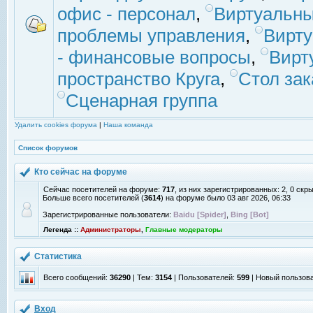
офис - персонал
,
Виртуальны
проблемы управления
,
Вирт
- финансовые вопросы
,
Вирт
пространство Круга
,
Стол зак
Сценарная группа
Удалить cookies форума
|
Наша команда
Список форумов
Кто сейчас на форуме
Сейчас посетителей на форуме:
717
, из них зарегистрированных: 2, 0 скр
Больше всего посетителей (
3614
) на форуме было 03 авг 2026, 06:33
Зарегистрированные пользователи:
Baidu [Spider]
,
Bing [Bot]
Легенда ::
Администраторы
,
Главные модераторы
Статистика
Всего сообщений:
36290
| Тем:
3154
| Пользователей:
599
| Новый пользов
Вход