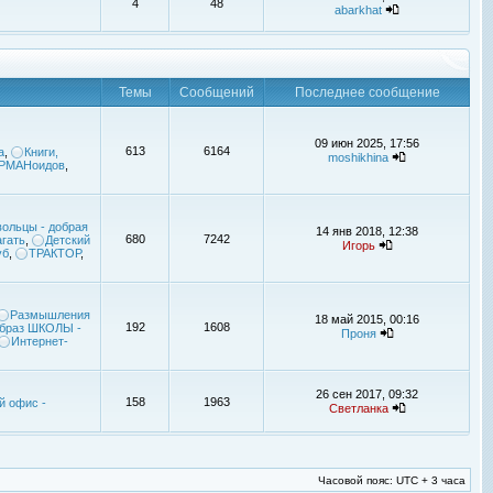
4
48
abarkhat
Темы
Сообщений
Последнее сообщение
09 июн 2025, 17:56
613
6164
а
,
Книги,
moshikhina
УРМАНоидов
,
ольцы - добрая
14 янв 2018, 12:38
680
7242
гать
,
Детский
Игорь
уб
,
ТРАКТОР
,
Размышления
18 май 2015, 00:16
192
1608
браз ШКОЛЫ -
Проня
Интернет-
26 сен 2017, 09:32
158
1963
й офис -
Светланка
Часовой пояс: UTC + 3 часа