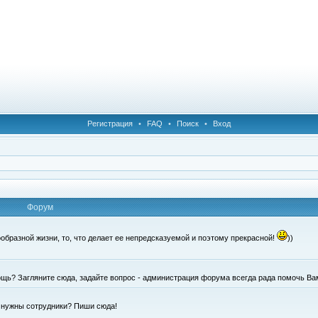
Регистрация
•
FAQ
•
Поиск
•
Вход
Форум
образной жизни, то, что делает ее непредсказуемой и поэтому прекрасной!
))
щь? Загляните сюда, задайте вопрос - администрация форума всегда рада помочь Ва
е нужны сотрудники? Пиши сюда!