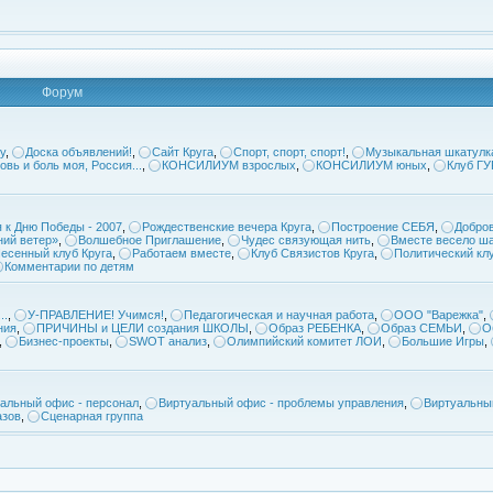
Форум
у
,
Доска объявлений!
,
Сайт Круга
,
Спорт, спорт, спорт!
,
Музыкальная шкатулк
овь и боль моя, Россия...
,
КОНСИЛИУМ взрослых
,
КОНСИЛИУМ юных
,
Клуб Г
 к Дню Победы - 2007
,
Рождественские вечера Круга
,
Построение СЕБЯ
,
Добров
ий ветер»
,
Волшебное Приглашение
,
Чудес связующая нить
,
Вместе весело ша
есенный клуб Круга
,
Работаем вместе
,
Клуб Связистов Круга
,
Политический кл
Комментарии по детям
..
,
У-ПРАВЛЕНИЕ! Учимся!
,
Педагогическая и научная работа
,
ООО "Варежка"
,
ния
,
ПРИЧИНЫ и ЦЕЛИ создания ШКОЛЫ
,
Образ РЕБЕНКА
,
Образ СЕМЬИ
,
О
,
Бизнес-проекты
,
SWOT анализ
,
Олимпийский комитет ЛОИ
,
Большие Игры
,
альный офис - персонал
,
Виртуальный офис - проблемы управления
,
Виртуальны
азов
,
Сценарная группа