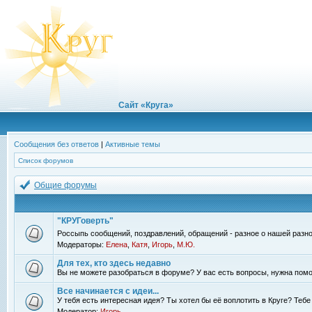
Сайт «Круга»
Сообщения без ответов
|
Активные темы
Список форумов
Общие форумы
"КРУГоверть"
Россыпь сообщений, поздравлений, обращений - разное о нашей разно
Модераторы:
Елена
,
Катя
,
Игорь
,
М.Ю.
Для тех, кто здесь недавно
Вы не можете разобраться в форуме? У вас есть вопросы, нужна помо
Все начинается с идеи...
У тебя есть интересная идея? Ты хотел бы её воплотить в Круге? Теб
Модератор:
Игорь