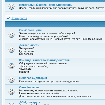
Виртуальный офис - повседневность
Здесь - графики и повестки дня рабочих встреч, текущие дела. Досту
Точка роста
Смыслы и цели
Зачем каждому из нас - лично - работа здесь?
Какие цели каждый ставит перед собою?
А какие цели достойны быть целями Круга - то есть нашими общими?
Деятельность
Что делаем?
Где делаем?
Как делаем?
Команда: качество взаимодействия
Обсуждаем взаимодействие в команде:
эффективные способы,
трудности,
радости
Целевая аудитория
Создаем и тестируем портрет целевой аудитории
Онлайн-школа
Мы многому можем научить желающих учиться.
Ныне это можно делать и онлайн.
Дело новое, нелегкое - но каждый может найти, чем помочь.
ДОМ для Круга