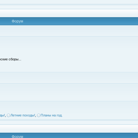
Форум
ские сборы...
ды!
,
Летние походы!
,
Планы на год.
Форум