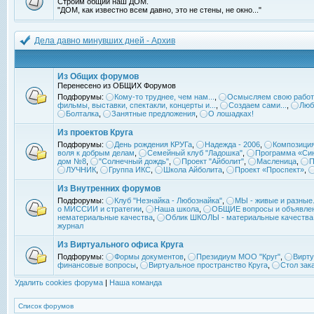
Строим общий наш ДОМ.
"ДОМ, как известно всем давно, это не стены, не окно..."
Дела давно минувших дней - Архив
Из Общих форумов
Перенесено из ОБЩИХ Форумов
Подфорумы:
Кому-то труднее, чем нам...
,
Осмысляем свою работ
фильмы, выставки, спектакли, концерты и...
,
Создаем сами...
,
Люб
Болталка
,
Занятные предложения
,
О лошадках!
Из проектов Круга
Подфорумы:
День рождения КРУГа
,
Надежда - 2006
,
Композиция
воля к добрым делам
,
Семейный клуб "Ладошка"
,
Программа «Син
дом №8
,
"Солнечный дождь"
,
Проект "Айболит"
,
Масленица
,
П
ЛУЧНИК
,
Группа ИКС
,
Школа Айболита
,
Проект «Проспект»
,
Из Внутренних форумов
Подфорумы:
Клуб "Незнайка - Любознайка"
,
МЫ - живые и разные.
о МИССИИ и стратегии
,
Наша школа
,
ОБЩИЕ вопросы и объявле
нематериальные качества
,
Облик ШКОЛЫ - материальные качества
журнал
Из Виртуального офиса Круга
Подфорумы:
Формы документов
,
Президиум МОО "Круг"
,
Вирту
финансовые вопросы
,
Виртуальное пространство Круга
,
Стол зак
Удалить cookies форума
|
Наша команда
Список форумов