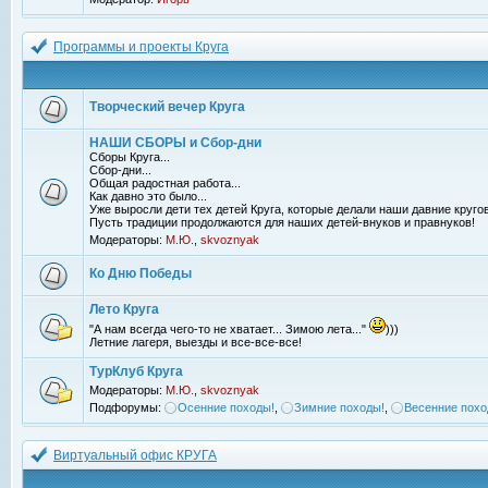
Программы и проекты Круга
Творческий вечер Круга
НАШИ СБОРЫ и Сбор-дни
Сборы Круга...
Сбор-дни...
Общая радостная работа...
Как давно это было...
Уже выросли дети тех детей Круга, которые делали наши давние кругов
Пусть традиции продолжаются для наших детей-внуков и правнуков!
Модераторы:
М.Ю.
,
skvoznyak
Ко Дню Победы
Лето Круга
"А нам всегда чего-то не хватает... Зимою лета..."
)))
Летние лагеря, выезды и все-все-все!
ТурКлуб Круга
Модераторы:
М.Ю.
,
skvoznyak
Подфорумы:
Осенние походы!
,
Зимние походы!
,
Весенние похо
Виртуальный офис КРУГА