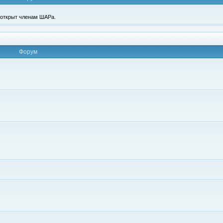
п открыт членам ШАРа.
Форум