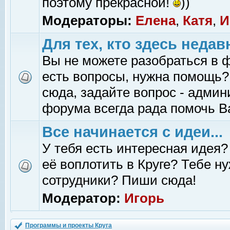
поэтому прекрасной!
))
Модераторы:
Елена
,
Катя
,
И
Для тех, кто здесь недав
Вы не можете разобраться в 
есть вопросы, нужна помощь?
сюда, задайте вопрос - адми
форума всегда рада помочь В
Все начинается с идеи...
У тебя есть интересная идея?
её воплотить в Круге? Тебе н
сотрудники? Пиши сюда!
Модератор:
Игорь
Программы и проекты Круга