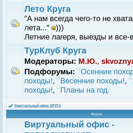
Лето Круга
"А нам всегда чего-то не хвата
лета..."
)))
Летние лагеря, выезды и все-в
ТурКлуб Круга
Модераторы:
М.Ю.
,
skvozny
Подфорумы:
Осенние похо
походы!
,
Весенние походы!
,
походы!
,
Планы на год.
Виртуальный офис КРУГА
Форум
Виртуальный офис -