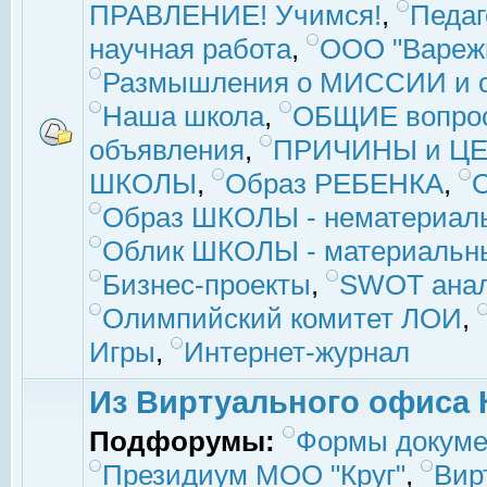
ПРАВЛЕНИЕ! Учимся!
,
Педаг
научная работа
,
ООО "Вареж
Размышления о МИССИИ и с
Наша школа
,
ОБЩИЕ вопро
объявления
,
ПРИЧИНЫ и ЦЕ
ШКОЛЫ
,
Образ РЕБЕНКА
,
Образ ШКОЛЫ - нематериаль
Облик ШКОЛЫ - материальны
Бизнес-проекты
,
SWOT ана
Олимпийский комитет ЛОИ
,
Игры
,
Интернет-журнал
Из Виртуального офиса 
Подфорумы:
Формы докуме
Президиум МОО "Круг"
,
Вир