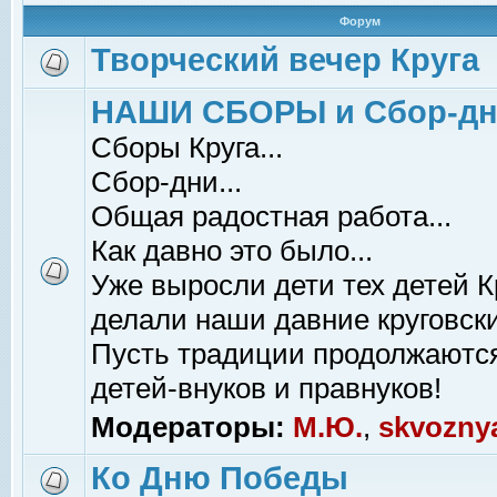
Форум
Творческий вечер Круга
НАШИ СБОРЫ и Сбор-д
Сборы Круга...
Сбор-дни...
Общая радостная работа...
Как давно это было...
Уже выросли дети тех детей К
делали наши давние круговски
Пусть традиции продолжаютс
детей-внуков и правнуков!
Модераторы:
М.Ю.
,
skvozny
Ко Дню Победы