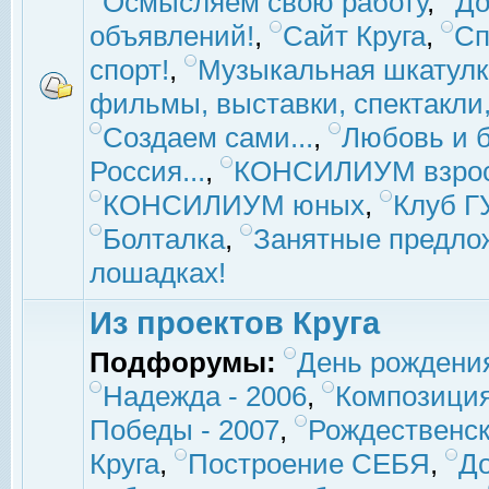
Осмысляем свою работу
,
До
объявлений!
,
Сайт Круга
,
Сп
спорт!
,
Музыкальная шкатулк
фильмы, выставки, спектакли, 
Создаем сами...
,
Любовь и б
Россия...
,
КОНСИЛИУМ взро
КОНСИЛИУМ юных
,
Клуб 
Болталка
,
Занятные предло
лошадках!
Из проектов Круга
Подфорумы:
День рождени
Надежда - 2006
,
Композиция
Победы - 2007
,
Рождественск
Круга
,
Построение СЕБЯ
,
До