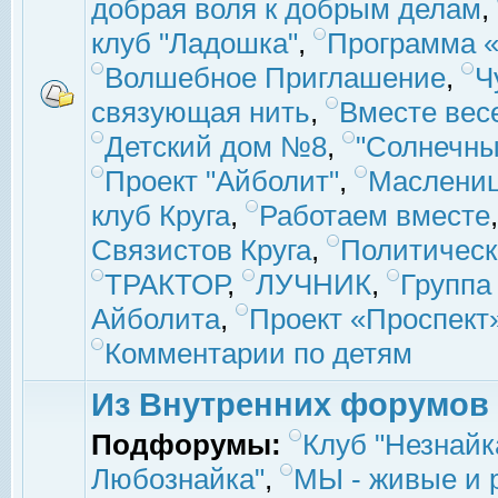
добрая воля к добрым делам
,
клуб "Ладошка"
,
Программа «
Волшебное Приглашение
,
Ч
связующая нить
,
Вместе вес
Детский дом №8
,
"Солнечны
Проект "Айболит"
,
Маслени
клуб Круга
,
Работаем вместе
Связистов Круга
,
Политическ
ТРАКТОР
,
ЛУЧНИК
,
Группа
Айболита
,
Проект «Проспект
Комментарии по детям
Из Внутренних форумов
Подфорумы:
Клуб "Незнайк
Любознайка"
,
МЫ - живые и р