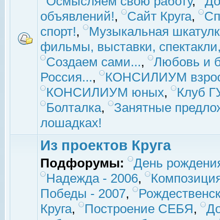
Осмысляем свою работу
,
До
объявлений!
,
Сайт Круга
,
Сп
спорт!
,
Музыкальная шкатулк
фильмы, выставки, спектакли, 
Создаем сами...
,
Любовь и б
Россия...
,
КОНСИЛИУМ взро
КОНСИЛИУМ юных
,
Клуб 
Болталка
,
Занятные предло
лошадках!
Из проектов Круга
Подфорумы:
День рождени
Надежда - 2006
,
Композиция
Победы - 2007
,
Рождественск
Круга
,
Построение СЕБЯ
,
До