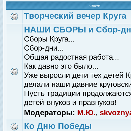
Форум
Творческий вечер Круга
НАШИ СБОРЫ и Сбор-д
Сборы Круга...
Сбор-дни...
Общая радостная работа...
Как давно это было...
Уже выросли дети тех детей К
делали наши давние круговски
Пусть традиции продолжаютс
детей-внуков и правнуков!
Модераторы:
М.Ю.
,
skvozny
Ко Дню Победы