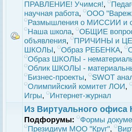
ПРАВЛЕНИЕ! Учимся!
,
Педаг
научная работа
,
ООО "Вареж
Размышления о МИССИИ и с
Наша школа
,
ОБЩИЕ вопро
объявления
,
ПРИЧИНЫ и ЦЕ
ШКОЛЫ
,
Образ РЕБЕНКА
,
Образ ШКОЛЫ - нематериаль
Облик ШКОЛЫ - материальны
Бизнес-проекты
,
SWOT ана
Олимпийский комитет ЛОИ
,
Игры
,
Интернет-журнал
Из Виртуального офиса 
Подфорумы:
Формы докуме
Президиум МОО "Круг"
,
Вир