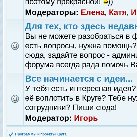
поэтому прекрасной!
))
Модераторы:
Елена
,
Катя
,
И
Для тех, кто здесь недав
Вы не можете разобраться в 
есть вопросы, нужна помощь?
сюда, задайте вопрос - адми
форума всегда рада помочь В
Все начинается с идеи...
У тебя есть интересная идея?
её воплотить в Круге? Тебе н
сотрудники? Пиши сюда!
Модератор:
Игорь
Программы и проекты Круга