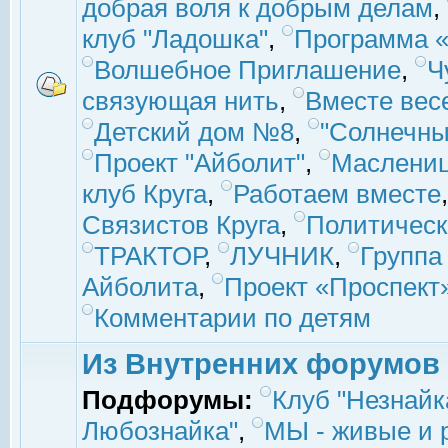
добрая воля к добрым делам
,
клуб "Ладошка"
,
Программа «
Волшебное Приглашение
,
Ч
связующая нить
,
Вместе вес
Детский дом №8
,
"Солнечны
Проект "Айболит"
,
Маслени
клуб Круга
,
Работаем вместе
Связистов Круга
,
Политическ
ТРАКТОР
,
ЛУЧНИК
,
Группа
Айболита
,
Проект «Проспект
Комментарии по детям
Из Внутренних форумов
Подфорумы:
Клуб "Незнайк
Любознайка"
,
МЫ - живые и р