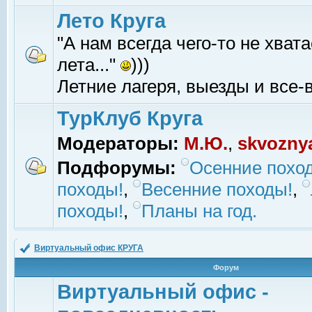
Лето Круга
"А нам всегда чего-то не хвата
лета..."
)))
Летние лагеря, выезды и все-в
ТурКлуб Круга
Модераторы:
М.Ю.
,
skvozny
Подфорумы:
Осенние похо
походы!
,
Весенние походы!
,
походы!
,
Планы на год.
Виртуальный офис КРУГА
Форум
Виртуальный офис -