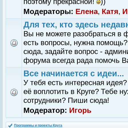
поэтому прекрасной!
))
Модераторы:
Елена
,
Катя
,
И
Для тех, кто здесь недав
Вы не можете разобраться в 
есть вопросы, нужна помощь?
сюда, задайте вопрос - адми
форума всегда рада помочь В
Все начинается с идеи...
У тебя есть интересная идея?
её воплотить в Круге? Тебе н
сотрудники? Пиши сюда!
Модератор:
Игорь
Программы и проекты Круга