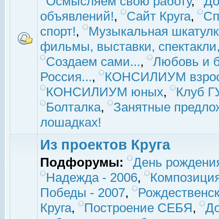
Осмысляем свою работу
,
До
объявлений!
,
Сайт Круга
,
Сп
спорт!
,
Музыкальная шкатулк
фильмы, выставки, спектакли, 
Создаем сами...
,
Любовь и б
Россия...
,
КОНСИЛИУМ взро
КОНСИЛИУМ юных
,
Клуб 
Болталка
,
Занятные предло
лошадках!
Из проектов Круга
Подфорумы:
День рождени
Надежда - 2006
,
Композиция
Победы - 2007
,
Рождественск
Круга
,
Построение СЕБЯ
,
До