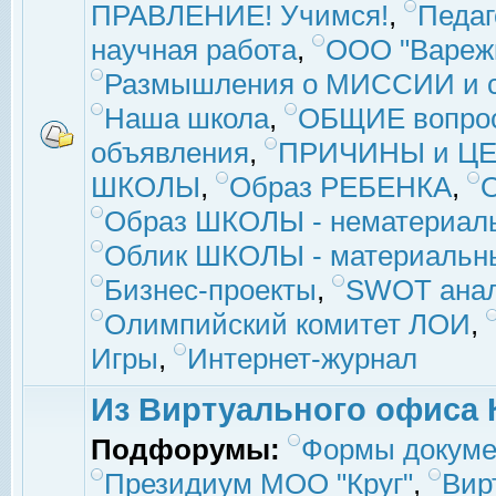
ПРАВЛЕНИЕ! Учимся!
,
Педаг
научная работа
,
ООО "Вареж
Размышления о МИССИИ и с
Наша школа
,
ОБЩИЕ вопро
объявления
,
ПРИЧИНЫ и ЦЕ
ШКОЛЫ
,
Образ РЕБЕНКА
,
Образ ШКОЛЫ - нематериаль
Облик ШКОЛЫ - материальны
Бизнес-проекты
,
SWOT ана
Олимпийский комитет ЛОИ
,
Игры
,
Интернет-журнал
Из Виртуального офиса 
Подфорумы:
Формы докуме
Президиум МОО "Круг"
,
Вир