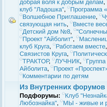
добрая воля к добрым делам
,
клуб "Ладошка"
,
Программа «
Волшебное Приглашение
,
Ч
связующая нить
,
Вместе вес
Детский дом №8
,
"Солнечны
Проект "Айболит"
,
Маслени
клуб Круга
,
Работаем вместе
Связистов Круга
,
Политическ
ТРАКТОР
,
ЛУЧНИК
,
Группа
Айболита
,
Проект «Проспект
Комментарии по детям
Из Внутренних форумов
Подфорумы:
Клуб "Незнайк
Любознайка"
,
МЫ - живые и р