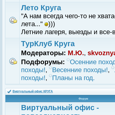
Лето Круга
"А нам всегда чего-то не хвата
лета..."
)))
Летние лагеря, выезды и все-в
ТурКлуб Круга
Модераторы:
М.Ю.
,
skvozny
Подфорумы:
Осенние похо
походы!
,
Весенние походы!
,
походы!
,
Планы на год.
Виртуальный офис КРУГА
Форум
Виртуальный офис -