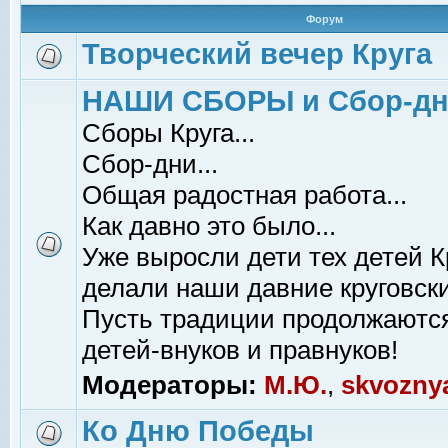
Форум
Творческий вечер Круга
НАШИ СБОРЫ и Сбор-д
Сборы Круга...
Сбор-дни...
Общая радостная работа...
Как давно это было...
Уже выросли дети тех детей К
делали наши давние круговски
Пусть традиции продолжаютс
детей-внуков и правнуков!
Модераторы:
М.Ю.
,
skvozny
Ко Дню Победы