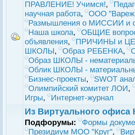
ПРАВЛЕНИЕ! Учимся!
,
Педаг
научная работа
,
ООО "Вареж
Размышления о МИССИИ и с
Наша школа
,
ОБЩИЕ вопро
объявления
,
ПРИЧИНЫ и ЦЕ
ШКОЛЫ
,
Образ РЕБЕНКА
,
Образ ШКОЛЫ - нематериаль
Облик ШКОЛЫ - материальны
Бизнес-проекты
,
SWOT ана
Олимпийский комитет ЛОИ
,
Игры
,
Интернет-журнал
Из Виртуального офиса 
Подфорумы:
Формы докуме
Президиум МОО "Круг"
,
Вир