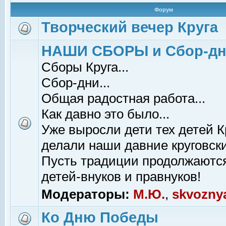
Форум
Творческий вечер Круга
НАШИ СБОРЫ и Сбор-д
Сборы Круга...
Сбор-дни...
Общая радостная работа...
Как давно это было...
Уже выросли дети тех детей К
делали наши давние круговски
Пусть традиции продолжаютс
детей-внуков и правнуков!
Модераторы:
М.Ю.
,
skvozny
Ко Дню Победы