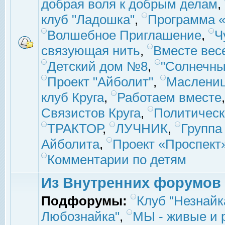
добрая воля к добрым делам
,
клуб "Ладошка"
,
Программа «
Волшебное Приглашение
,
Ч
связующая нить
,
Вместе вес
Детский дом №8
,
"Солнечны
Проект "Айболит"
,
Маслени
клуб Круга
,
Работаем вместе
Связистов Круга
,
Политическ
ТРАКТОР
,
ЛУЧНИК
,
Группа
Айболита
,
Проект «Проспект
Комментарии по детям
Из Внутренних форумов
Подфорумы:
Клуб "Незнайк
Любознайка"
,
МЫ - живые и р