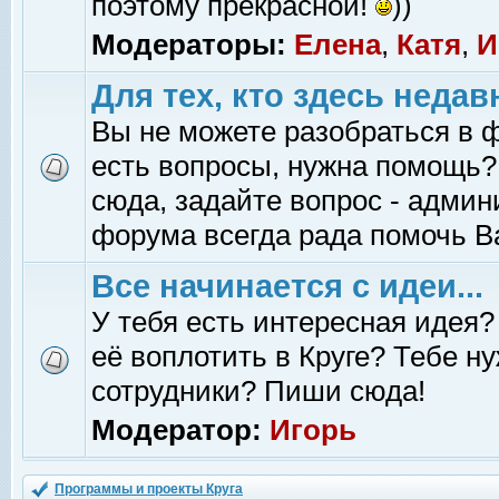
поэтому прекрасной!
))
Модераторы:
Елена
,
Катя
,
И
Для тех, кто здесь недав
Вы не можете разобраться в 
есть вопросы, нужна помощь?
сюда, задайте вопрос - адми
форума всегда рада помочь В
Все начинается с идеи...
У тебя есть интересная идея?
её воплотить в Круге? Тебе н
сотрудники? Пиши сюда!
Модератор:
Игорь
Программы и проекты Круга