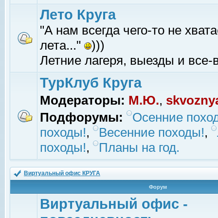
Лето Круга
"А нам всегда чего-то не хвата
лета..."
)))
Летние лагеря, выезды и все-в
ТурКлуб Круга
Модераторы:
М.Ю.
,
skvozny
Подфорумы:
Осенние похо
походы!
,
Весенние походы!
,
походы!
,
Планы на год.
Виртуальный офис КРУГА
Форум
Виртуальный офис -