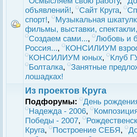
Осмысляем свою работу
,
До
объявлений!
,
Сайт Круга
,
Сп
спорт!
,
Музыкальная шкатулк
фильмы, выставки, спектакли, 
Создаем сами...
,
Любовь и б
Россия...
,
КОНСИЛИУМ взро
КОНСИЛИУМ юных
,
Клуб 
Болталка
,
Занятные предло
лошадках!
Из проектов Круга
Подфорумы:
День рождени
Надежда - 2006
,
Композиция
Победы - 2007
,
Рождественск
Круга
,
Построение СЕБЯ
,
До