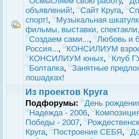
Осмысляем свою работу
,
До
объявлений!
,
Сайт Круга
,
Сп
спорт!
,
Музыкальная шкатулк
фильмы, выставки, спектакли, 
Создаем сами...
,
Любовь и б
Россия...
,
КОНСИЛИУМ взро
КОНСИЛИУМ юных
,
Клуб 
Болталка
,
Занятные предло
лошадках!
Из проектов Круга
Подфорумы:
День рождени
Надежда - 2006
,
Композиция
Победы - 2007
,
Рождественск
Круга
,
Построение СЕБЯ
,
До