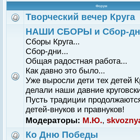
Форум
Творческий вечер Круга
НАШИ СБОРЫ и Сбор-д
Сборы Круга...
Сбор-дни...
Общая радостная работа...
Как давно это было...
Уже выросли дети тех детей К
делали наши давние круговски
Пусть традиции продолжаютс
детей-внуков и правнуков!
Модераторы:
М.Ю.
,
skvozny
Ко Дню Победы