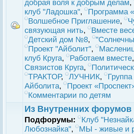
добрая воля к добрым делам
,
клуб "Ладошка"
,
Программа «
Волшебное Приглашение
,
Ч
связующая нить
,
Вместе вес
Детский дом №8
,
"Солнечны
Проект "Айболит"
,
Маслени
клуб Круга
,
Работаем вместе
Связистов Круга
,
Политическ
ТРАКТОР
,
ЛУЧНИК
,
Группа
Айболита
,
Проект «Проспект
Комментарии по детям
Из Внутренних форумов
Подфорумы:
Клуб "Незнайк
Любознайка"
,
МЫ - живые и р