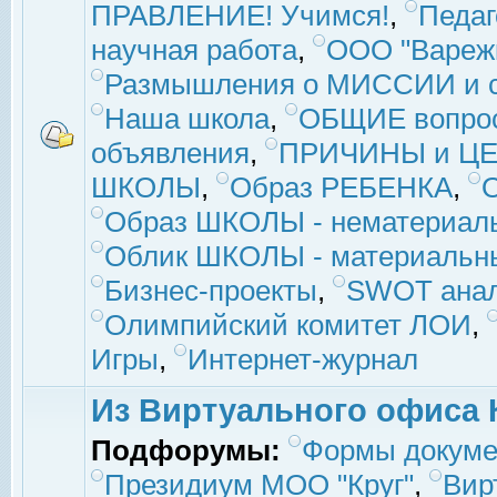
ПРАВЛЕНИЕ! Учимся!
,
Педаг
научная работа
,
ООО "Вареж
Размышления о МИССИИ и с
Наша школа
,
ОБЩИЕ вопро
объявления
,
ПРИЧИНЫ и ЦЕ
ШКОЛЫ
,
Образ РЕБЕНКА
,
Образ ШКОЛЫ - нематериаль
Облик ШКОЛЫ - материальны
Бизнес-проекты
,
SWOT ана
Олимпийский комитет ЛОИ
,
Игры
,
Интернет-журнал
Из Виртуального офиса 
Подфорумы:
Формы докуме
Президиум МОО "Круг"
,
Вир