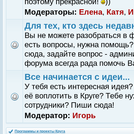
поэтому прекрасной!
))
Модераторы:
Елена
,
Катя
,
И
Для тех, кто здесь недав
Вы не можете разобраться в 
есть вопросы, нужна помощь?
сюда, задайте вопрос - адми
форума всегда рада помочь В
Все начинается с идеи...
У тебя есть интересная идея?
её воплотить в Круге? Тебе н
сотрудники? Пиши сюда!
Модератор:
Игорь
Программы и проекты Круга