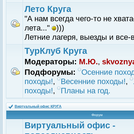
Лето Круга
"А нам всегда чего-то не хвата
лета..."
)))
Летние лагеря, выезды и все-в
ТурКлуб Круга
Модераторы:
М.Ю.
,
skvozny
Подфорумы:
Осенние похо
походы!
,
Весенние походы!
,
походы!
,
Планы на год.
Виртуальный офис КРУГА
Форум
Виртуальный офис -