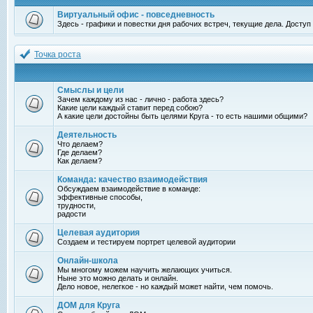
Виртуальный офис - повседневность
Здесь - графики и повестки дня рабочих встреч, текущие дела. Досту
Точка роста
Смыслы и цели
Зачем каждому из нас - лично - работа здесь?
Какие цели каждый ставит перед собою?
А какие цели достойны быть целями Круга - то есть нашими общими?
Деятельность
Что делаем?
Где делаем?
Как делаем?
Команда: качество взаимодействия
Обсуждаем взаимодействие в команде:
эффективные способы,
трудности,
радости
Целевая аудитория
Создаем и тестируем портрет целевой аудитории
Онлайн-школа
Мы многому можем научить желающих учиться.
Ныне это можно делать и онлайн.
Дело новое, нелегкое - но каждый может найти, чем помочь.
ДОМ для Круга