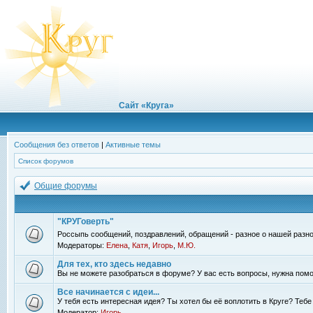
Сайт «Круга»
Сообщения без ответов
|
Активные темы
Список форумов
Общие форумы
"КРУГоверть"
Россыпь сообщений, поздравлений, обращений - разное о нашей разно
Модераторы:
Елена
,
Катя
,
Игорь
,
М.Ю.
Для тех, кто здесь недавно
Вы не можете разобраться в форуме? У вас есть вопросы, нужна помо
Все начинается с идеи...
У тебя есть интересная идея? Ты хотел бы её воплотить в Круге? Теб
Модератор:
Игорь