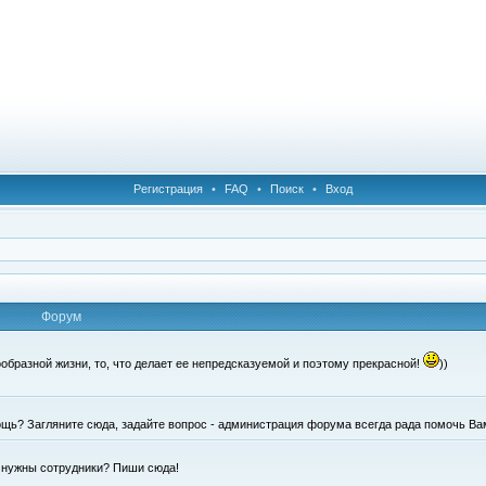
Регистрация
•
FAQ
•
Поиск
•
Вход
Форум
образной жизни, то, что делает ее непредсказуемой и поэтому прекрасной!
))
щь? Загляните сюда, задайте вопрос - администрация форума всегда рада помочь Ва
е нужны сотрудники? Пиши сюда!