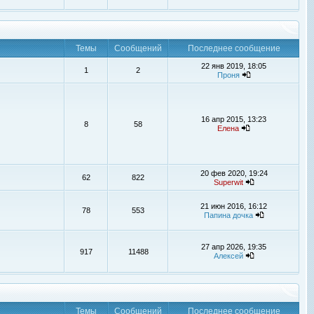
Темы
Сообщений
Последнее сообщение
22 янв 2019, 18:05
1
2
Проня
16 апр 2015, 13:23
8
58
Елена
20 фев 2020, 19:24
62
822
Superwit
21 июн 2016, 16:12
78
553
Папина дочка
27 апр 2026, 19:35
917
11488
Алексей
Темы
Сообщений
Последнее сообщение