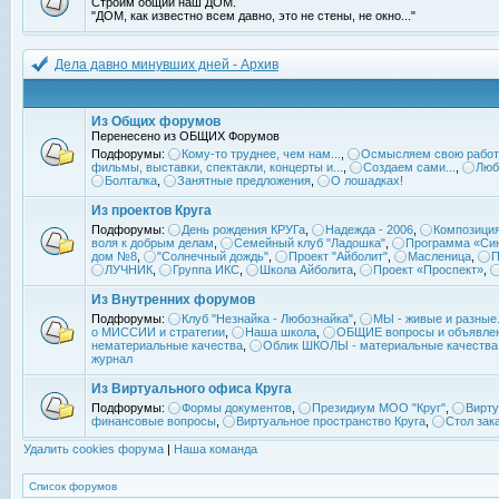
Строим общий наш ДОМ.
"ДОМ, как известно всем давно, это не стены, не окно..."
Дела давно минувших дней - Архив
Из Общих форумов
Перенесено из ОБЩИХ Форумов
Подфорумы:
Кому-то труднее, чем нам...
,
Осмысляем свою работ
фильмы, выставки, спектакли, концерты и...
,
Создаем сами...
,
Люб
Болталка
,
Занятные предложения
,
О лошадках!
Из проектов Круга
Подфорумы:
День рождения КРУГа
,
Надежда - 2006
,
Композиция
воля к добрым делам
,
Семейный клуб "Ладошка"
,
Программа «Син
дом №8
,
"Солнечный дождь"
,
Проект "Айболит"
,
Масленица
,
П
ЛУЧНИК
,
Группа ИКС
,
Школа Айболита
,
Проект «Проспект»
,
Из Внутренних форумов
Подфорумы:
Клуб "Незнайка - Любознайка"
,
МЫ - живые и разные.
о МИССИИ и стратегии
,
Наша школа
,
ОБЩИЕ вопросы и объявле
нематериальные качества
,
Облик ШКОЛЫ - материальные качества
журнал
Из Виртуального офиса Круга
Подфорумы:
Формы документов
,
Президиум МОО "Круг"
,
Вирту
финансовые вопросы
,
Виртуальное пространство Круга
,
Стол зак
Удалить cookies форума
|
Наша команда
Список форумов