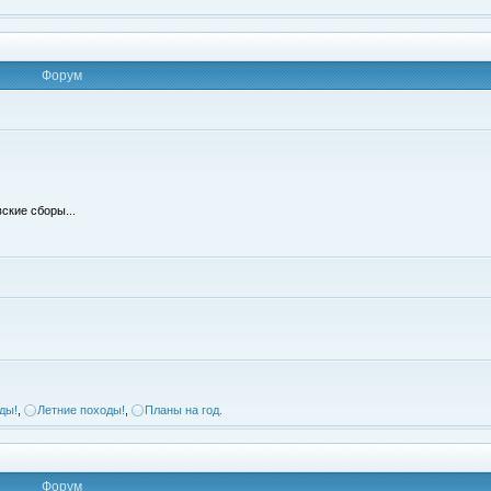
Форум
ские сборы...
ды!
,
Летние походы!
,
Планы на год.
Форум