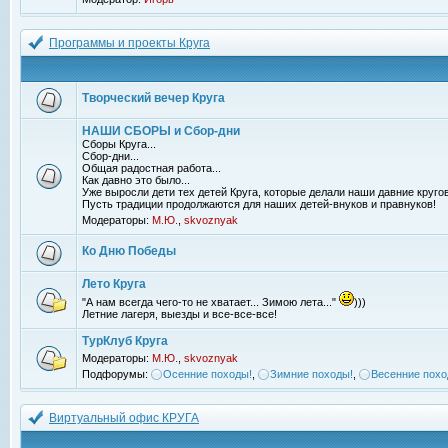
Программы и проекты Круга
Творческий вечер Круга
НАШИ СБОРЫ и Сбор-дни
Сборы Круга...
Сбор-дни...
Общая радостная работа...
Как давно это было...
Уже выросли дети тех детей Круга, которые делали наши давние кругов
Пусть традиции продолжаются для наших детей-внуков и правнуков!
Модераторы:
М.Ю.
,
skvoznyak
Ко Дню Победы
Лето Круга
"А нам всегда чего-то не хватает... Зимою лета..."
)))
Летние лагеря, выезды и все-все-все!
ТурКлуб Круга
Модераторы:
М.Ю.
,
skvoznyak
Подфорумы:
Осенние походы!
,
Зимние походы!
,
Весенние похо
Виртуальный офис КРУГА