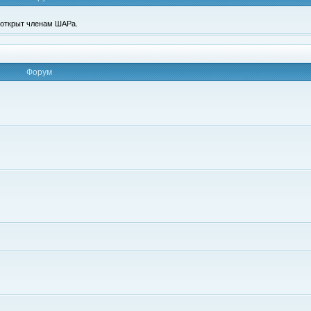
п открыт членам ШАРа.
Форум