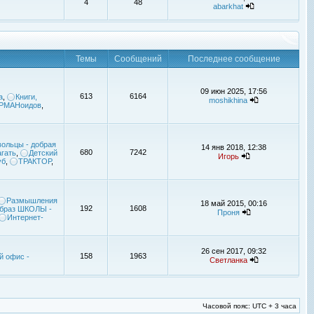
4
48
abarkhat
Темы
Сообщений
Последнее сообщение
09 июн 2025, 17:56
613
6164
а
,
Книги,
moshikhina
УРМАНоидов
,
ольцы - добрая
14 янв 2018, 12:38
680
7242
гать
,
Детский
Игорь
уб
,
ТРАКТОР
,
Размышления
18 май 2015, 00:16
192
1608
браз ШКОЛЫ -
Проня
Интернет-
26 сен 2017, 09:32
158
1963
й офис -
Светланка
Часовой пояс: UTC + 3 часа