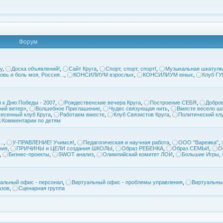
Форум
у
,
Доска объявлений!
,
Сайт Круга
,
Спорт, спорт, спорт!
,
Музыкальная шкатулк
овь и боль моя, Россия...
,
КОНСИЛИУМ взрослых
,
КОНСИЛИУМ юных
,
Клуб Г
 к Дню Победы - 2007
,
Рождественские вечера Круга
,
Построение СЕБЯ
,
Добров
ий ветер»
,
Волшебное Приглашение
,
Чудес связующая нить
,
Вместе весело ша
есенный клуб Круга
,
Работаем вместе
,
Клуб Связистов Круга
,
Политический кл
Комментарии по детям
..
,
У-ПРАВЛЕНИЕ! Учимся!
,
Педагогическая и научная работа
,
ООО "Варежка"
,
ния
,
ПРИЧИНЫ и ЦЕЛИ создания ШКОЛЫ
,
Образ РЕБЕНКА
,
Образ СЕМЬИ
,
О
,
Бизнес-проекты
,
SWOT анализ
,
Олимпийский комитет ЛОИ
,
Большие Игры
,
альный офис - персонал
,
Виртуальный офис - проблемы управления
,
Виртуальны
азов
,
Сценарная группа